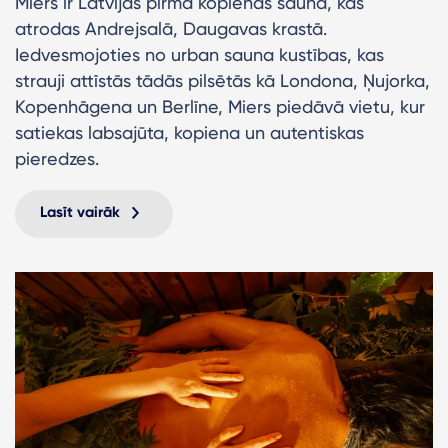
Miers ir Latvijas pirmā kopienas sauna, kas
atrodas Andrejsalā, Daugavas krastā.
Iedvesmojoties no urban sauna kustības, kas
strauji attīstās tādās pilsētās kā Londona, Ņujorka,
Kopenhāgena un Berlīne, Miers piedāvā vietu, kur
satiekas labsajūta, kopiena un autentiskas
pieredzes.
Lasīt vairāk