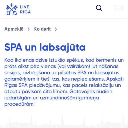
Apmeklē
Ko darīt
SPA un labsajūta
Kad ikdienas dzīve iztukšo spēkus, kad ķermenis un
prāts alkst pēc vienas (vai vairākām) lutināšanas
sesijas, aizbēgšana uz pilsētas SPA un labsajūtas
galamērķiem ir tieši tas, kas nepieciešams. Apskati
Rīgas SPA piedāvājumu, kas pacels relaksāciju un
atpūtu pavisam citā līmenī. Gatavojies nudien
iedarbīgām un uzmundrinošām ķermeņa
procedūrām!