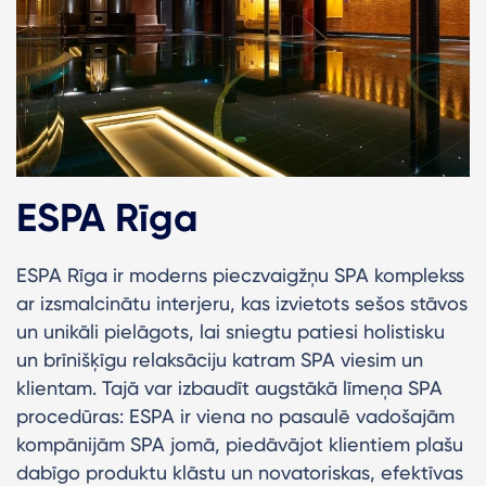
ESPA Rīga
ESPA Rīga ir moderns pieczvaigžņu SPA komplekss
ar izsmalcinātu interjeru, kas izvietots sešos stāvos
un unikāli pielāgots, lai sniegtu patiesi holistisku
un brīnišķīgu relaksāciju katram SPA viesim un
klientam. Tajā var izbaudīt augstākā līmeņa SPA
procedūras: ESPA ir viena no pasaulē vadošajām
kompānijām SPA jomā, piedāvājot klientiem plašu
dabīgo produktu klāstu un novatoriskas, efektīvas