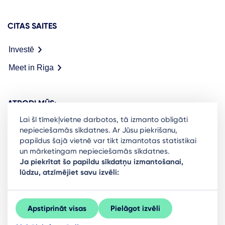
CITAS SAITES
Investē
Meet in Riga
ATRODI MŪS:
Lai šī tīmekļvietne darbotos, tā izmanto obligāti
nepieciešamās sīkdatnes. Ar Jūsu piekrišanu,
papildus šajā vietnē var tikt izmantotas statistikai
un mārketingam nepieciešamās sīkdatnes.
Ready to stay in the loop on Rigas business
Ja piekrītat šo papildu sīkdatņu izmantošanai,
lūdzu, atzīmējiet savu izvēli:
community? Subscribe to our newsletter.
Sign Up
Apstiprināt visas
Pielāgot izvēli