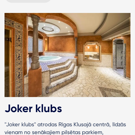
Joker klubs
''Joker klubs'' atrodas Rīgas Klusajā centrā, līdzās
vienam no senākajiem pilsētas parkiem,