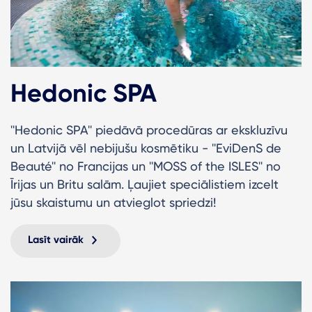
Hedonic SPA
''Hedonic SPA'' piedāvā procedūras ar ekskluzīvu
un Latvijā vēl nebijušu kosmētiku - ''EviDenS de
Beauté'' no Francijas un ''MOSS of the ISLES'' no
Īrijas un Britu salām. Ļaujiet speciālistiem izcelt
jūsu skaistumu un atvieglot spriedzi!
Lasīt vairāk