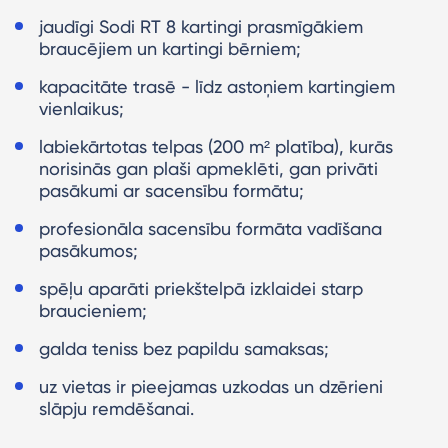
jaudīgi Sodi RT 8 kartingi prasmīgākiem
braucējiem un kartingi bērniem;
kapacitāte trasē - līdz astoņiem kartingiem
vienlaikus;
labiekārtotas telpas (200 m² platība), kurās
norisinās gan plaši apmeklēti, gan privāti
pasākumi ar sacensību formātu;
profesionāla sacensību formāta vadīšana
pasākumos;
spēļu aparāti priekštelpā izklaidei starp
braucieniem;
galda teniss bez papildu samaksas;
uz vietas ir pieejamas uzkodas un dzērieni
slāpju remdēšanai.