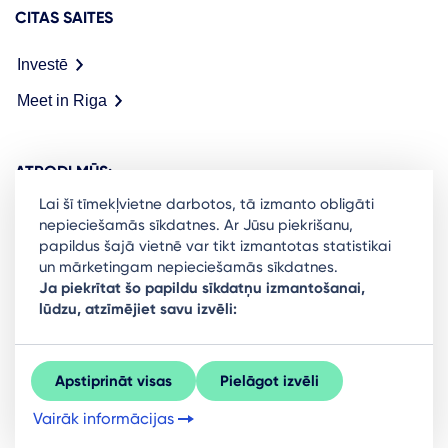
CITAS SAITES
Investē
Meet in Riga
ATRODI MŪS:
Lai šī tīmekļvietne darbotos, tā izmanto obligāti
nepieciešamās sīkdatnes. Ar Jūsu piekrišanu,
papildus šajā vietnē var tikt izmantotas statistikai
un mārketingam nepieciešamās sīkdatnes.
Ready to stay in the loop on Rigas business
Ja piekrītat šo papildu sīkdatņu izmantošanai,
lūdzu, atzīmējiet savu izvēli:
community? Subscribe to our newsletter.
Sign Up
Apstiprināt visas
Pielāgot izvēli
Vairāk informācijas