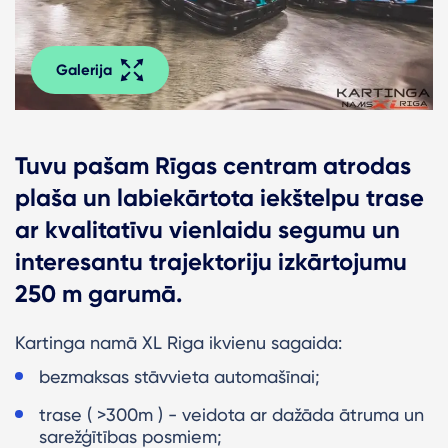
Galerija
Tuvu pašam Rīgas centram atrodas
plaša un labiekārtota iekštelpu trase
ar kvalitatīvu vienlaidu segumu un
interesantu trajektoriju izkārtojumu
250 m garumā.
Kartinga namā XL Riga ikvienu sagaida:
bezmaksas stāvvieta automašīnai;
trase ( >300m ) - veidota ar dažāda ātruma un
sarežģītības posmiem;