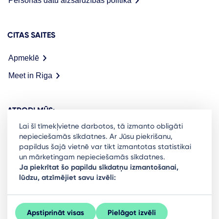
Personas datu aizsardzības politika
CITAS SAITES
Apmeklē
Meet in Riga
ATRODI MŪS:
Lai šī tīmekļvietne darbotos, tā izmanto obligāti
nepieciešamās sīkdatnes. Ar Jūsu piekrišanu,
papildus šajā vietnē var tikt izmantotas statistikai
un mārketingam nepieciešamās sīkdatnes.
Ready to stay in the loop on Rigas business
Ja piekrītat šo papildu sīkdatņu izmantošanai,
lūdzu, atzīmējiet savu izvēli:
community? Subscribe to our newsletter.
Sign Up
Apstiprināt visas
Pielāgot izvēli