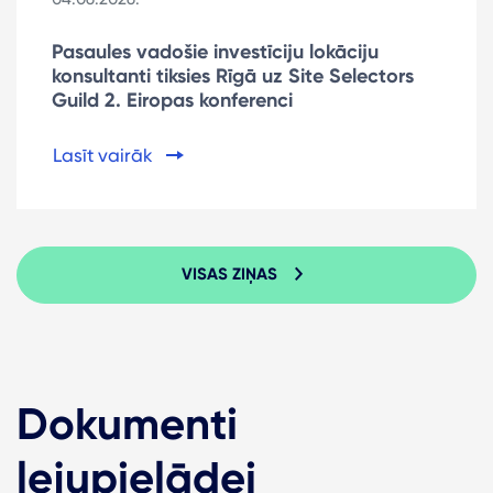
Pasaules vadošie investīciju lokāciju
konsultanti tiksies Rīgā uz Site Selectors
Guild 2. Eiropas konferenci
Lasīt vairāk
VISAS ZIŅAS
Dokumenti
lejupielādei