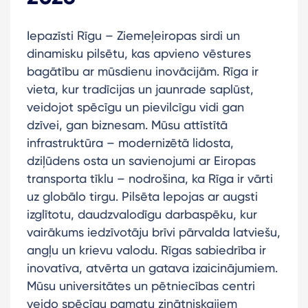
Iepazīsti Rīgu – Ziemeļeiropas sirdi un
dinamisku pilsētu, kas apvieno vēstures
bagātību ar mūsdienu inovācijām. Rīga ir
vieta, kur tradīcijas un jaunrade saplūst,
veidojot spēcīgu un pievilcīgu vidi gan
dzīvei, gan biznesam. Mūsu attīstītā
infrastruktūra – modernizētā lidosta,
dziļūdens osta un savienojumi ar Eiropas
transporta tīklu – nodrošina, ka Rīga ir vārti
uz globālo tirgu. Pilsēta lepojas ar augsti
izglītotu, daudzvalodīgu darbaspēku, kur
vairākums iedzīvotāju brīvi pārvalda latviešu,
angļu un krievu valodu. Rīgas sabiedrība ir
inovatīva, atvērta un gatava izaicinājumiem.
Mūsu universitātes un pētniecības centri
veido spēcīgu pamatu zinātniskajiem