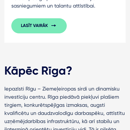
sasniegumiem un talantu attīstībai.
LASĪT VAIRĀK
Kāpēc Rīga?
Iepazīsti Rīgu – Ziemeļeiropas sirdi un dinamisku
investīciju centru. Rīga piedāvā piekļuvi plašiem
tirgiem, konkurētspējīgas izmaksas, augsti
kvalificētu un daudzvalodīgu darbaspēku, attīstītu
uzņēmējdarbības infrastruktūru, kā arī stabilu un
ilgtermiņā orientētu investīciju vidi. Tā ir pilsēta,