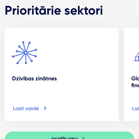
Prioritārie sektori
Dzīvības zinātnes
Gl
fi
Lasīt vairāk
Las