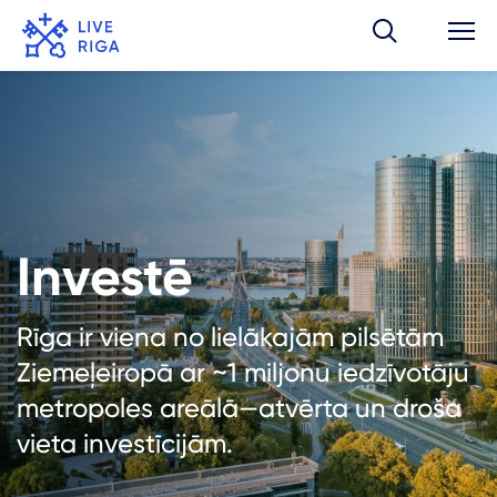
Investē
Rīga ir viena no lielākajām pilsētām
Ziemeļeiropā ar ~1 miljonu iedzīvotāju
metropoles areālā—atvērta un droša
vieta investīcijām.