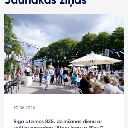
30.06.2026.
Rīga atzīmēs 825. dzimšanas dienu ar
svētku restorānu “Atver logu uz Rīgu!”