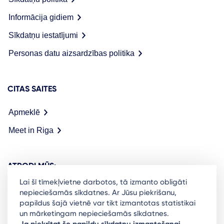
Informācija gidiem
Sīkdatņu iestatījumi
Personas datu aizsardzības politika
CITAS SAITES
Apmeklē
Meet in Riga
ATRODI MŪS:
Lai šī tīmekļvietne darbotos, tā izmanto obligāti
nepieciešamās sīkdatnes. Ar Jūsu piekrišanu,
papildus šajā vietnē var tikt izmantotas statistikai
un mārketingam nepieciešamās sīkdatnes.
Ready to stay in the loop on Rigas business