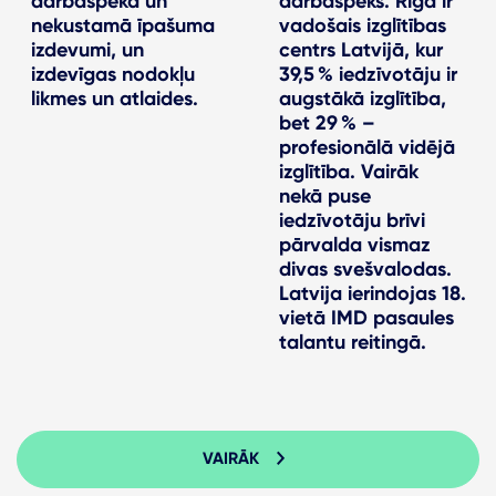
darbaspēka un
darbaspēks. Rīga ir
nekustamā īpašuma
vadošais izglītības
izdevumi, un
centrs Latvijā, kur
izdevīgas nodokļu
39,5 % iedzīvotāju ir
likmes un atlaides.
augstākā izglītība,
bet 29 % –
profesionālā vidējā
izglītība. Vairāk
nekā puse
iedzīvotāju brīvi
pārvalda vismaz
divas svešvalodas.
Latvija ierindojas 18.
vietā IMD pasaules
talantu reitingā.
VAIRĀK