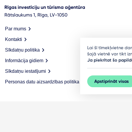
Rīgas investīciju un tūrisma aģentūra
Rātslaukums 1, Rīga, LV-1050
Par mums
Kontakti
Lai šī tīmekļvietne d
Sīkdatņu politika
šajā vietnē var tikt 
Ja piekrītat šo papild
Informācija gidiem
Sīkdatņu iestatījumi
Apstiprināt visas
Personas datu aizsardzības politika
© LIVE RĪGA 2026. Visas tiesības aizsargātas