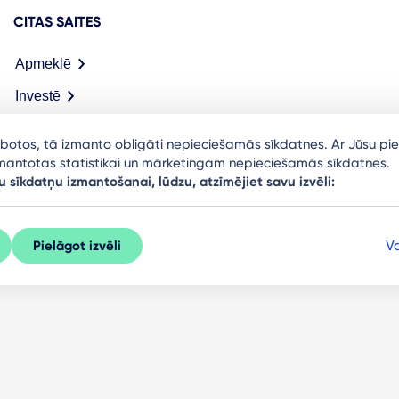
CITAS SAITES
Apmeklē
Investē
Meet in Riga
arbotos, tā izmanto obligāti nepieciešamās sīkdatnes. Ar Jūsu pie
izmantotas statistikai un mārketingam nepieciešamās sīkdatnes.
u sīkdatņu izmantošanai, lūdzu, atzīmējiet savu izvēli:
Va
Pielāgot izvēli