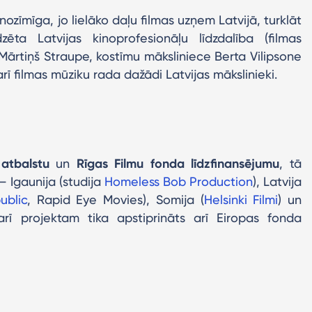
 nozīmīga, jo lielāko daļu filmas uzņem Latvijā, turklāt
zēta Latvijas kinoprofesionāļu līdzdalība (filmas
ārtiņš Straupe, kostīmu māksliniece Berta Vilipsone
ī filmas mūziku rada dažādi Latvijas mākslinieki.
 atbalstu
un
Rīgas Filmu fonda līdzfinansējumu
, tā
– Igaunija (studija
Homeless Bob Production
), Latvija
ublic
, Rapid Eye Movies), Somija (
Helsinki Filmi
) un
rī projektam tika apstiprināts arī Eiropas fonda