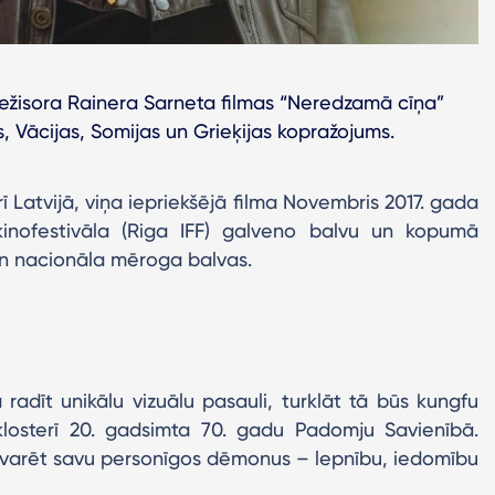
režisora Rainera Sarneta filmas “Neredzamā cīņa”
s, Vācijas, Somijas un Grieķijas kopražojums.
ī Latvijā, viņa iepriekšējā filma Novembris 2017. gada
kinofestivāla (Riga IFF) galveno balvu un kopumā
un nacionāla mēroga balvas.
radīt unikālu vizuālu pasauli, turklāt tā būs kungfu
 klosterī 20. gadsimta 70. gadu Padomju Savienībā.
ārvarēt savu personīgos dēmonus – lepnību, iedomību