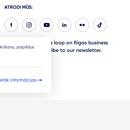
ATRODI MŪS:
Ready to stay in the loop on Rigas business
krišanu, papildus
community? Subscribe to our newsletter.
Sign Up
irāk informācijas