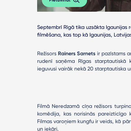
Septembrī Rīgā tika uzsākta Igaunijas 
filmēšana, kas top kā Igaunijas, Latvija
Režisors
Rainers Sarnets
ir pazīstams ar
rudenī saņēma Rīgas starptautiskā 
ieguvusi vairāk nekā 20 starptautiska 
Filmā Neredzamā cīņa režisors turpina 
komēdija, kas norisinās pareizticīgo
Filmas varoņiem kungfu ir veids, kā p
un iekāri.