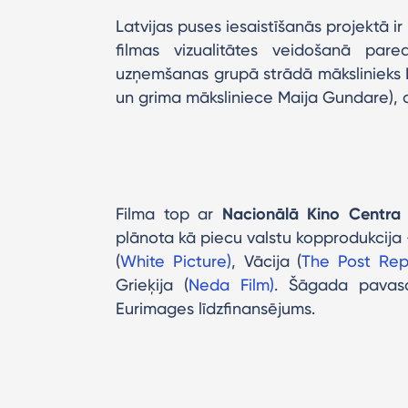
Latvijas puses iesaistīšanās projektā ir
filmas vizualitātes veidošanā pared
uzņemšanas grupā strādā mākslinieks M
un grima māksliniece Maija Gundare), ar
Filma top ar
Nacionālā Kino Centra
plānota kā piecu valstu kopprodukcija 
(
White Picture)
, Vācija (
The Post Rep
Grieķija (
Neda Film)
. Šāgada pavasa
Eurimages līdzfinansējums.