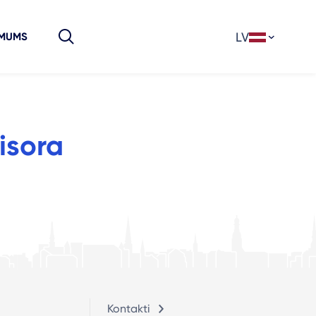
LV
 MUMS
isora
”
Kontakti