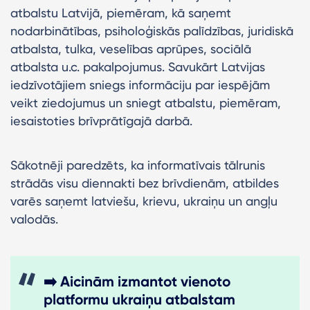
atbalstu Latvijā, piemēram, kā saņemt
nodarbinātības, psiholoģiskās palīdzības, juridiskā
atbalsta, tulka, veselības aprūpes, sociālā
atbalsta u.c. pakalpojumus. Savukārt Latvijas
iedzīvotājiem sniegs informāciju par iespējām
veikt ziedojumus un sniegt atbalstu, piemēram,
iesaistoties brīvprātīgajā darbā.
Sākotnēji paredzēts, ka informatīvais tālrunis
strādās visu diennakti bez brīvdienām, atbildes
varēs saņemt latviešu, krievu, ukraiņu un angļu
valodās.
➡️ Aicinām izmantot vienoto
platformu ukraiņu atbalstam