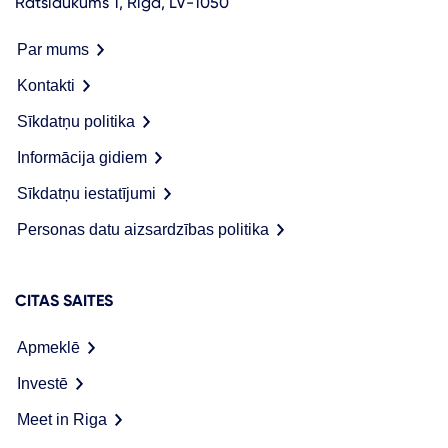
Rātslaukums 1, Rīga, LV-1050
Par mums
Kontakti
Sīkdatņu politika
Informācija gidiem
Sīkdatņu iestatījumi
Personas datu aizsardzības politika
CITAS SAITES
Apmeklē
Investē
Meet in Riga