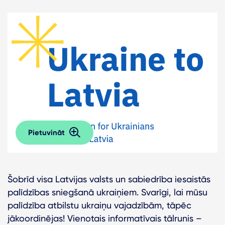
Pietuvināt
Šobrīd visa Latvijas valsts un sabiedrība iesaistās
palīdzības sniegšanā ukraiņiem. Svarīgi, lai mūsu
palīdzība atbilstu ukraiņu vajadzībām, tāpēc
jākoordinējas! Vienotais informatīvais tālrunis –