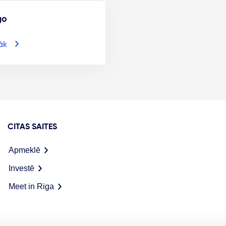
go
āk
CITAS SAITES
Apmeklē
Investē
Meet in Riga