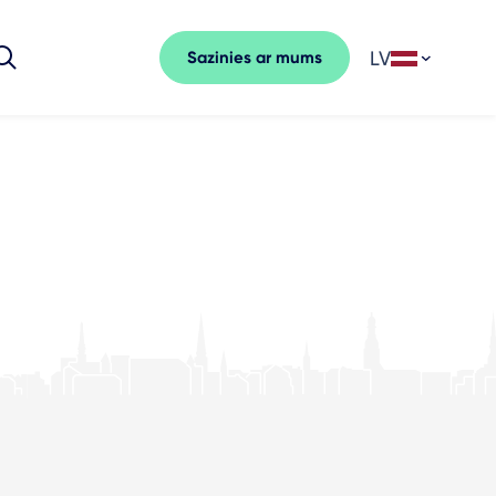
LV
Sazinies ar mums