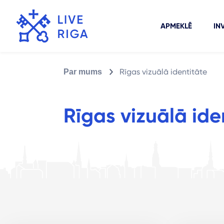
APMEKLĒ
IN
Rīgas vizuālā identitāte
Par mums
Rīgas vizuālā ide