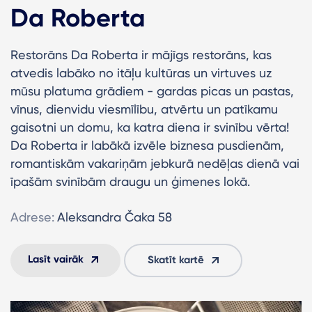
Da Roberta
Restorāns Da Roberta ir mājīgs restorāns, kas
atvedis labāko no itāļu kultūras un virtuves uz
mūsu platuma grādiem - gardas picas un pastas,
vīnus, dienvidu viesmīlību, atvērtu un patīkamu
gaisotni un domu, ka katra diena ir svinību vērta!
Da Roberta ir labākā izvēle biznesa pusdienām,
romantiskām vakariņām jebkurā nedēļas dienā vai
īpašām svinībām draugu un ģimenes lokā.
Adrese:
Aleksandra Čaka 58
Lasīt vairāk
Skatīt kartē