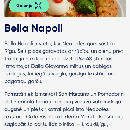
Galerija
Bella Napoli
Bella Napoli ir vieta, kur Neapoles gars sastop
Rīgu. Šeit picas gatavotas ar rūpību un cieņu pret
tradīciju – mīkla tiek raudzēta 24–48 stundas,
izmantojot Dalla Giovanna miltus un dabīgos
ieraugus, lai iegūtu vieglu, gaisīgu tekstūru un
bagātīgu garšu.
Pamatā tiek izmantoti San Marzano un Pomodorini
del Piennolo tomāti, kas aug Vezuva vulkāniskajā
augsnē un piešķir katrai picai īsto Neapoles
raksturu. Gatavošana modernā Moretti krāsnī ļauj
saglabāt šo garšu līdz pilnībai – kraukšķīgu,