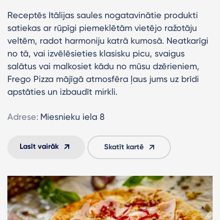
Receptēs Itālijas saules nogatavinātie produkti
satiekas ar rūpīgi piemeklētām vietējo ražotāju
veltēm, radot harmoniju katrā kumosā. Neatkarīgi
no tā, vai izvēlēsieties klasisku picu, svaigus
salātus vai malkosiet kādu no mūsu dzērieniem,
Frego Pizza mājīgā atmosfēra ļaus jums uz brīdi
apstāties un izbaudīt mirkli.
Adrese:
Miesnieku iela 8
Lasīt vairāk
Skatīt kartē