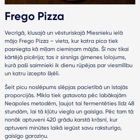
Frego Pizza
Vecrīgā, klusajā un vēsturiskajā Miesnieku ielā
mājo Frego Pizza – vieta, kur katra pica tiek
pasniegta kā mīļam ciemiņam mājās. Šī nav tikai
kārtējā picērija; tas ir sirsnīgs ģimenes lolojums,
kurā paši saimnieki ik dienu rūpējas par viesmīlību
un katru izcepto šķēli.
Šeit picu noslēpums slēpjas pacietībā un īstajās
proporcijās. Mīkla tiek gatavota pēc labākajām
Neapoles metodēm, ļaujot tai fermentēties līdz 48
stundām, lai tā kļūtu viegla un gaisīga. Pēc tam tā
nonāk aptuveni 420 grādu karstā krāsnī, kur
aptuveni minūtes laikā iegūst savu raksturīgo,
gaisīgo garoziņu.