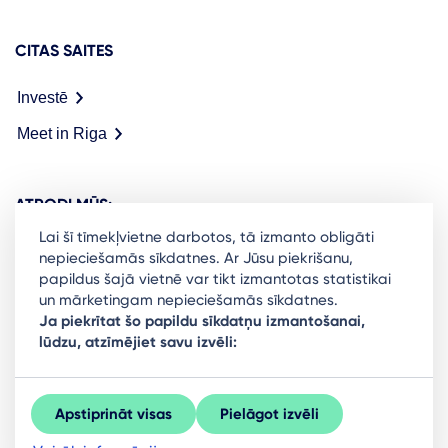
CITAS SAITES
Investē
Meet in Riga
ATRODI MŪS:
Lai šī tīmekļvietne darbotos, tā izmanto obligāti
nepieciešamās sīkdatnes. Ar Jūsu piekrišanu,
papildus šajā vietnē var tikt izmantotas statistikai
un mārketingam nepieciešamās sīkdatnes.
Ready to stay in the loop on Rigas business
Ja piekrītat šo papildu sīkdatņu izmantošanai,
lūdzu, atzīmējiet savu izvēli:
community? Subscribe to our newsletter.
Sign Up
Apstiprināt visas
Pielāgot izvēli