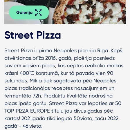
Galerija
Street Pizza
Street Pizza ir pirmā Neapoles picērija Rīgā. Kopš
atvēršanas brīža 2016. gadā, picērija pasniedz
saviem viesiem picas, kas ceptas ozolkoka malkas
krāsnī 400°C karstumā, kur tā pavada vien 90
sekundes. Mīkla tiek sagatavota pēc Neapoles
picas tradicionālas receptes nosacījumiem un
fermentēta 72h. Produktu kvalitāte nodrošina
picas īpašo garšu. Street Pizza var lepoties ar 50
TOP PIZZA EUROPE titulu jau divus gadus pēc
kārtas! 2021.gadā tika iegūta 50.vieta, taču 2022.
gadā - 46.vieta.