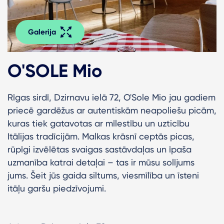
Galerija
O'SOLE Mio
Rīgas sirdī, Dzirnavu ielā 72, O'Sole Mio jau gadiem
priecē gardēžus ar autentiskām neapoliešu picām,
kuras tiek gatavotas ar mīlestību un uzticību
Itālijas tradīcijām. Malkas krāsnī ceptās picas,
rūpīgi izvēlētas svaigas sastāvdaļas un īpaša
uzmanība katrai detaļai – tas ir mūsu solījums
jums. Šeit jūs gaida siltums, viesmīlība un īsteni
itāļu garšu piedzīvojumi.