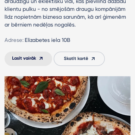
draudzīgu un eklektisku vidi, kas pievilina dažādu
klientu pulku - no smējošām draugu kompānijām
līdz nopietnām biznesa sarunām, kā arī ģimenēm
ar bērniem nedēļas nogalēs.
Adrese:
Elizabetes iela 10B
Lasīt vairāk
Skatīt kartē