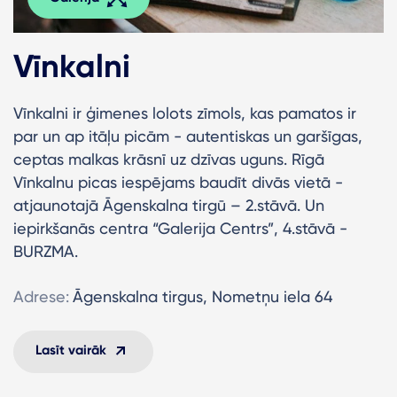
Vīnkalni
Vīnkalni ir ģimenes lolots zīmols, kas pamatos ir
par un ap itāļu picām - autentiskas un garšīgas,
ceptas malkas krāsnī uz dzīvas uguns. Rīgā
Vīnkalnu picas iespējams baudīt divās vietā -
atjaunotajā Āgenskalna tirgū – 2.stāvā. Un
iepirkšanās centra “Galerija Centrs”, 4.stāvā -
BURZMA.
Adrese:
Āgenskalna tirgus, Nometņu iela 64
Lasīt vairāk