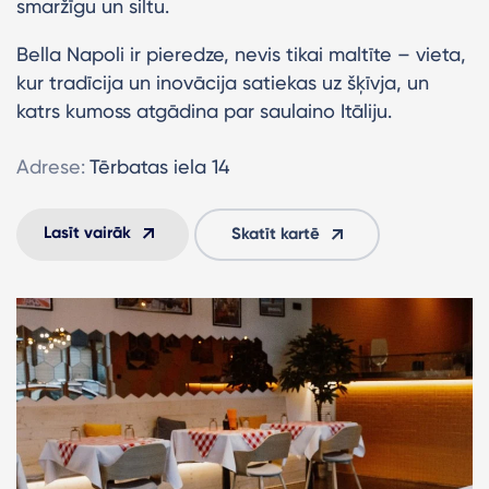
smaržīgu un siltu.
Bella Napoli ir pieredze, nevis tikai maltīte – vieta,
kur tradīcija un inovācija satiekas uz šķīvja, un
katrs kumoss atgādina par saulaino Itāliju.
Adrese:
Tērbatas iela 14
Lasīt vairāk
Skatīt kartē