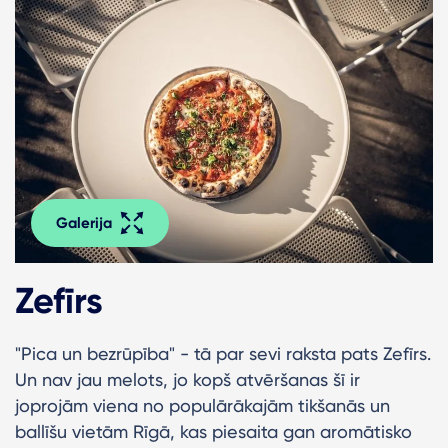
Galerija
Zefīrs
"Pica un bezrūpība" - tā par sevi raksta pats Zefīrs.
Un nav jau melots, jo kopš atvēršanas šī ir
joprojām viena no populārākajām tikšanās un
ballīšu vietām Rīgā, kas piesaita gan aromātisko