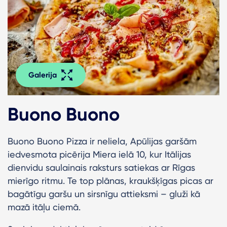
Galerija
Buono Buono
Buono Buono Pizza ir neliela, Apūlijas garšām
iedvesmota picērija Miera ielā 10, kur Itālijas
dienvidu saulainais raksturs satiekas ar Rīgas
mierīgo ritmu. Te top plānas, kraukšķīgas picas ar
bagātīgu garšu un sirsnīgu attieksmi – gluži kā
mazā itāļu ciemā.