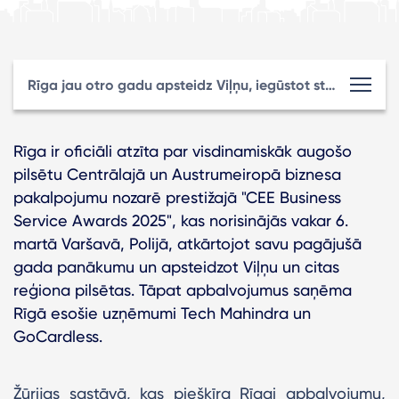
Rīga jau otro gadu apsteidz Viļņu, iegūstot starptautisku apbalvojumu par līderpozīcijām biznesa pakalpojumu nozarē.
Rīga ir oficiāli atzīta par visdinamiskāk augošo
pilsētu Centrālajā un Austrumeiropā biznesa
pakalpojumu nozarē prestižajā "CEE Business
Service Awards 2025", kas norisinājās vakar 6.
martā Varšavā, Polijā, atkārtojot savu pagājušā
gada panākumu un apsteidzot Viļņu un citas
reģiona pilsētas. Tāpat apbalvojumus saņēma
Rīgā esošie uzņēmumi Tech Mahindra un
GoCardless.
Žūrijas sastāvā, kas piešķīra Rīgai apbalvojumu,