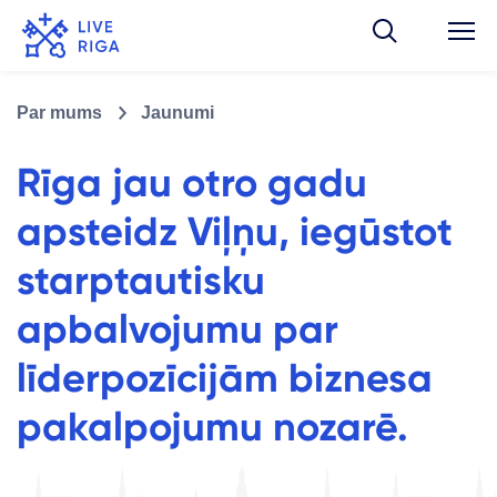
Par mums
Jaunumi
Rīga jau otro gadu
apsteidz Viļņu, iegūstot
starptautisku
apbalvojumu par
līderpozīcijām biznesa
pakalpojumu nozarē.