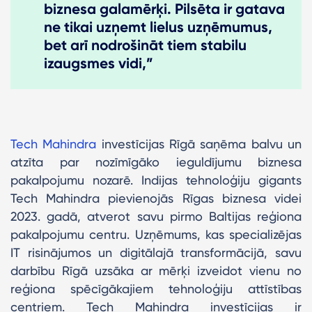
biznesa galamērķi. Pilsēta ir gatava
ne tikai uzņemt lielus uzņēmumus,
bet arī nodrošināt tiem stabilu
izaugsmes vidi,”
Tech Mahindra
investīcijas Rīgā saņēma balvu un
atzīta par nozīmīgāko ieguldījumu biznesa
pakalpojumu nozarē. Indijas tehnoloģiju gigants
Tech Mahindra pievienojās Rīgas biznesa videi
2023. gadā, atverot savu pirmo Baltijas reģiona
pakalpojumu centru. Uzņēmums, kas specializējas
IT risinājumos un digitālajā transformācijā, savu
darbību Rīgā uzsāka ar mērķi izveidot vienu no
reģiona spēcīgākajiem tehnoloģiju attīstības
centriem. Tech Mahindra investīcijas ir