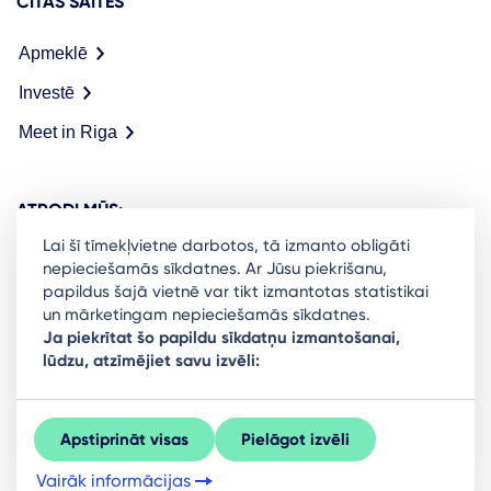
CITAS SAITES
Apmeklē
Investē
Meet in Riga
ATRODI MŪS:
Lai šī tīmekļvietne darbotos, tā izmanto obligāti
nepieciešamās sīkdatnes. Ar Jūsu piekrišanu,
papildus šajā vietnē var tikt izmantotas statistikai
un mārketingam nepieciešamās sīkdatnes.
Ready to stay in the loop on Rigas business
Ja piekrītat šo papildu sīkdatņu izmantošanai,
lūdzu, atzīmējiet savu izvēli:
community? Subscribe to our newsletter.
Sign Up
Apstiprināt visas
Pielāgot izvēli
Vairāk informācijas