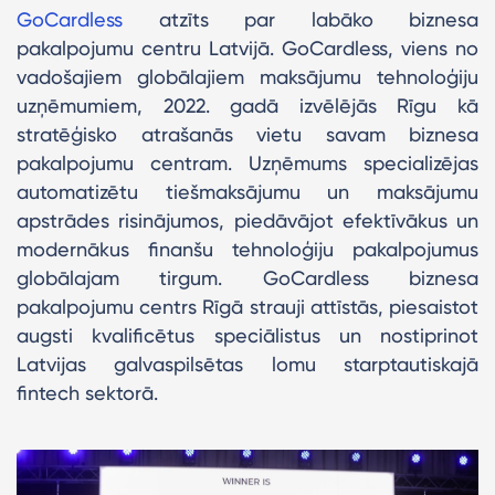
GoCardless
atzīts par labāko biznesa
pakalpojumu centru Latvijā. GoCardless, viens no
vadošajiem globālajiem maksājumu tehnoloģiju
uzņēmumiem, 2022. gadā izvēlējās Rīgu kā
stratēģisko atrašanās vietu savam biznesa
pakalpojumu centram. Uzņēmums specializējas
automatizētu tiešmaksājumu un maksājumu
apstrādes risinājumos, piedāvājot efektīvākus un
modernākus finanšu tehnoloģiju pakalpojumus
globālajam tirgum. GoCardless biznesa
pakalpojumu centrs Rīgā strauji attīstās, piesaistot
augsti kvalificētus speciālistus un nostiprinot
Latvijas galvaspilsētas lomu starptautiskajā
fintech sektorā.