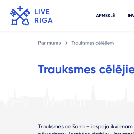
APMEKLĒ
IN
Trauksmes cēlējiem
Par mums
Trauksmes cēlēji
Trauksmes celšana – iespēja ikvienam v