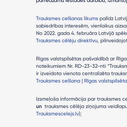
pārredzamu iestādes darbību, izmantojot
Trauksmes celšanas likums
palīdz Latvi
sabiedrības interesēm, vienlaikus aiz
No 2022. gada 4. februāra Latvijā spē
Trauksmes cēlēju direktīvu
, pilnveidojo
Rīgas valstspilsētas pašvaldībā ar Rīgas
noteikumiem Nr. RD-23-32-nti “Trauksm
ir izveidota vienota centralizēta trauk
Trauksmes celšana | Rīgas valstspilsēt
Izsmeļoša informācija par trauksmes c
un
trauksmes cēlēja ziņojuma veidlapu
Trauksmescelejs.lv
);