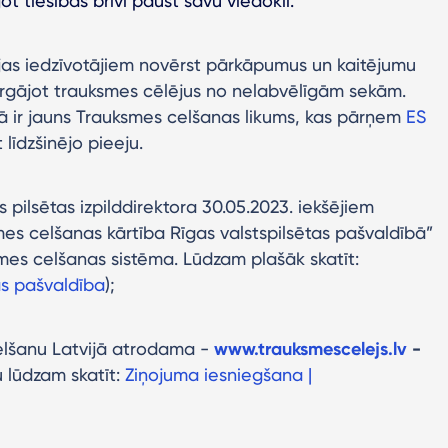
 tiesības brīvi paust savu viedokli.
jas iedzīvotājiem novērst pārkāpumus un kaitējumu
sargājot trauksmes cēlējus no nelabvēlīgām sekām.
kā ir jauns Trauksmes celšanas likums, kas pārņem
ES
t līdzšinējo pieeju.
 pilsētas izpilddirektora 30.05.2023. iekšējiem
es celšanas kārtība Rīgas valstspilsētas pašvaldībā”
smes celšanas sistēma. Lūdzam plašāk skatīt:
as pašvaldība
);
elšanu Latvijā atrodama -
www.trauksmescelejs.lv
-
 lūdzam skatīt:
Ziņojuma iesniegšana |