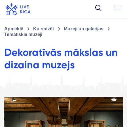
Apmeklē
Ko redzēt
Muzeji un galerijas
Tematiskie muzeji
Dekoratīvās mākslas un
dizaina muzejs