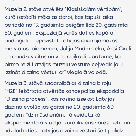
Muzeja 2. stāvs atvēlēts "Klasiskajām vērtībām",
kurā izstādīti mākslas darbi, kas tapuši laika
periodā no 19. gadsimta beigām līdz 20. gadsimta
60. gadiem. Ekspozīcijā varēs doties kopā ar
audiogidu , iepazīstot Latvijas ievērojamākos
meistarus, piemēram, Jūliju Madernieku, Ansi Cīruli
un daudzus citus un viņu daiļradi. Jāatzīmē, ka
pirmo reizi Latvijas muzeju vēsturē ceļvedis ļauj
izzināt dizaina vēsturi arī vieglajā valodā.
Muzeja 3. stāvā sadarbībā ar dizaina biroju
"H2E" iekārtota atvērtās koncepcijas ekspozīcija
"Dizaina process", kas rosina izsekot Latvijas
dizaina evolūcijas gaitai no 20. gadsimta 60.
gadiem līdz mūsdienām. Tā veidota kā
eksperimentāla studija, kurā ikviens varēs pētīt un
līdzdarboties. Latvijas dizaina vēsturi šeit palīdz