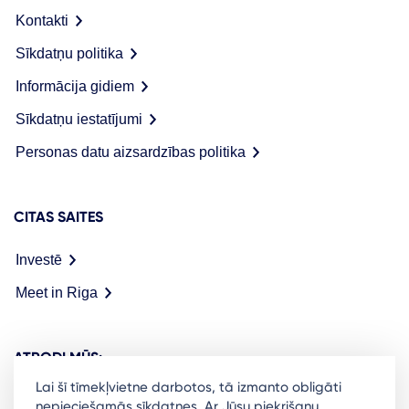
Kontakti
Sīkdatņu politika
Informācija gidiem
Sīkdatņu iestatījumi
Personas datu aizsardzības politika
CITAS SAITES
Investē
Meet in Riga
ATRODI MŪS:
Lai šī tīmekļvietne darbotos, tā izmanto obligāti
nepieciešamās sīkdatnes. Ar Jūsu piekrišanu,