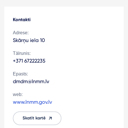
Kontakti
Adrese:
Skārņu iela 10
Tālrunis:
+371 67222235
Epasts:
dmdm@lnmm.lv
web:
www.lnmm.gov.lv
Skatīt kartē