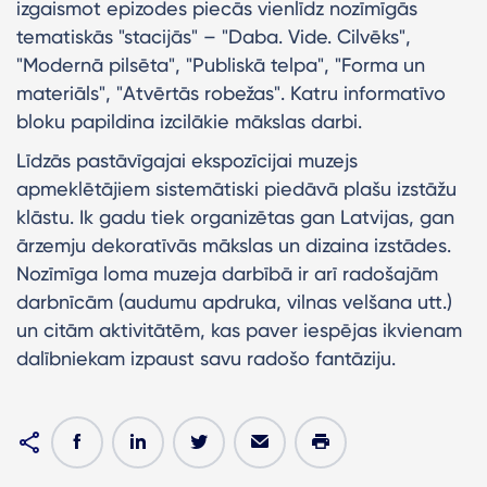
izgaismot epizodes piecās vienlīdz nozīmīgās
tematiskās "stacijās" – "Daba. Vide. Cilvēks",
"Modernā pilsēta", "Publiskā telpa", "Forma un
materiāls", "Atvērtās robežas". Katru informatīvo
bloku papildina izcilākie mākslas darbi.
Līdzās pastāvīgajai ekspozīcijai muzejs
apmeklētājiem sistemātiski piedāvā plašu izstāžu
klāstu. Ik gadu tiek organizētas gan Latvijas, gan
ārzemju dekoratīvās mākslas un dizaina izstādes.
Nozīmīga loma muzeja darbībā ir arī radošajām
darbnīcām (audumu apdruka, vilnas velšana utt.)
un citām aktivitātēm, kas paver iespējas ikvienam
dalībniekam izpaust savu radošo fantāziju.