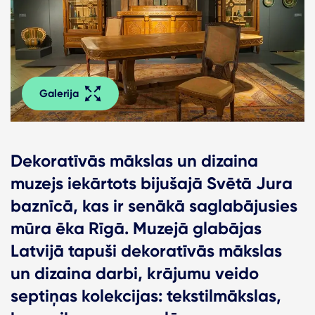
Galerija
Dekoratīvās mākslas un dizaina
muzejs iekārtots bijušajā Svētā Jura
baznīcā, kas ir senākā saglabājusies
mūra ēka Rīgā. Muzejā glabājas
Latvijā tapuši dekoratīvās mākslas
un dizaina darbi, krājumu veido
septiņas kolekcijas: tekstilmākslas,