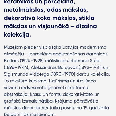
keramikas un porcelāna,
metālmākslas, ādas mākslas,
dekoratīvā koka mākslas, stikla
mākslas un visjaunākā – dizaina
kolekcija.
Muzejam pieder visplašākā Latvijas modernisma
aizsācēju – porcelāna apgleznošanas darbnīcas
Baltars (1924–1928) mākslinieku Romana Sutas
(1896–1944), Aleksandras Beļcovas (1892–1981) un
Sigismunda Vidberga (1890–1970) darbu kolekcija.
To raksturo kubisma, futūrisma un Art Deco
virzienu iedvesmotā ģeometrisko formu
abstrakcija, krāsu un formu dekorativitāte un
grafiskā izsmalcinātība. Krājuma pārstāvētie
mākslas darbi aptver laika posmu no 19. gadsimta
beigām līdz mūsdienām.