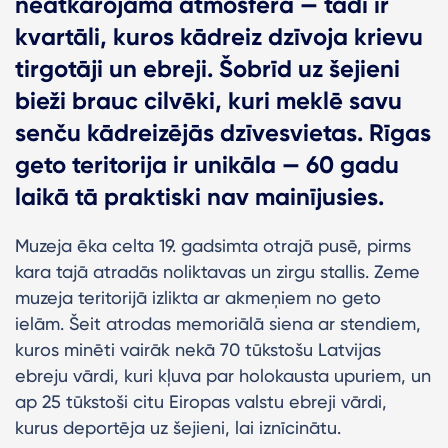
neatkārojama atmosfēra — tādi ir
kvartāli, kuros kādreiz dzīvoja krievu
tirgotāji un ebreji. Šobrīd uz šejieni
bieži brauc cilvēki, kuri meklē savu
senču kādreizējās dzīvesvietas. Rīgas
geto teritorija ir unikāla — 60 gadu
laikā tā praktiski nav mainījusies.
Muzeja ēka celta 19. gadsimta otrajā pusē, pirms
kara tajā atradās noliktavas un zirgu stallis. Zeme
muzeja teritorijā izlikta ar akmeņiem no geto
ielām. Šeit atrodas memoriālā siena ar stendiem,
kuros minēti vairāk nekā 70 tūkstošu Latvijas
ebreju vārdi, kuri kļuva par holokausta upuriem, un
ap 25 tūkstoši citu Eiropas valstu ebreji vārdi,
kurus deportēja uz šejieni, lai iznīcinātu.