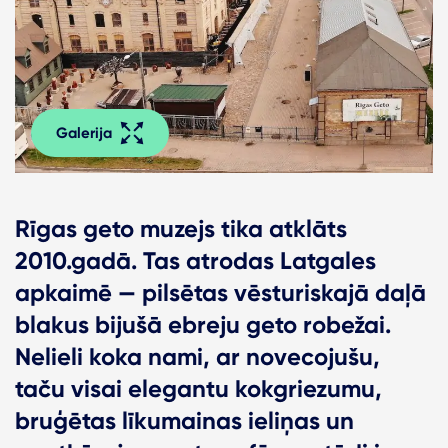
Galerija
Rīgas geto muzejs tika atklāts
2010.gadā. Tas atrodas Latgales
apkaimē — pilsētas vēsturiskajā daļā
blakus bijušā ebreju geto robežai.
Nelieli koka nami, ar novecojušu,
taču visai elegantu kokgriezumu,
bruģētas līkumainas ieliņas un