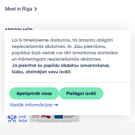
Meet in Riga
ATRODI MŪS:
Lai šī tīmekļvietne darbotos, tā izmanto obligāti
nepieciešamās sīkdatnes. Ar Jūsu piekrišanu,
papildus šajā vietnē var tikt izmantotas statistikai
un mārketingam nepieciešamās sīkdatnes.
Ready to stay in the loop on Rigas business
Ja piekrītat šo papildu sīkdatņu izmantošanai,
lūdzu, atzīmējiet savu izvēli:
community? Subscribe to our newsletter.
Sign Up
Apstiprināt visas
Pielāgot izvēli
Vairāk informācijas
© LIVE RĪGA 2026. Visas tiesības aizsargātas