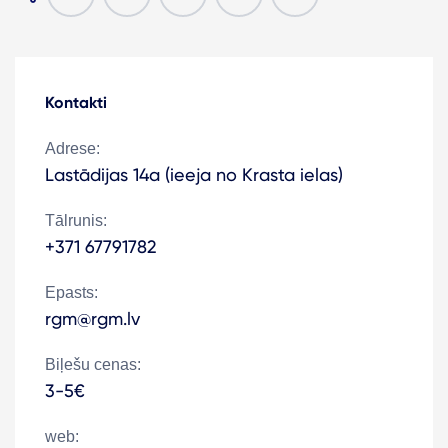
Kontakti
Adrese:
Lastādijas 14a (ieeja no Krasta ielas)
Tālrunis:
+371 67791782
Epasts:
rgm@rgm.lv
Biļešu cenas:
3-5€
web: