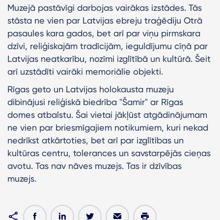
Muzejā pastāvīgi darbojas vairākas izstādes. Tās
stāsta ne vien par Latvijas ebreju traģēdiju Otrā
pasaules kara gados, bet arī par viņu pirmskara
dzīvi, reliģiskajām tradīcijām, ieguldījumu cīņā par
Latvijas neatkarību, nozīmi izglītībā un kultūrā. Šeit
arī uzstādīti vairāki memoriālie objekti.
Rīgas geto un Latvijas holokausta muzeju
dibinājusi reliģiskā biedrība "Šamir" ar Rīgas
domes atbalstu. Šai vietai jākļūst atgādinājumam
ne vien par briesmīgajiem notikumiem, kuri nekad
nedrīkst atkārtoties, bet arī par izglītības un
kultūras centru, tolerances un savstarpējās cieņas
avotu. Tas nav nāves muzejs. Tas ir dzīvības
muzejs.