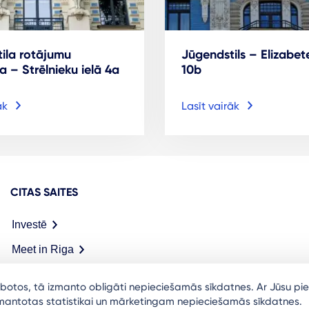
ila rotājumu
Jūgendstils – Elizabete
a – Strēlnieku ielā 4a
10b
āk
Lasīt vairāk
CITAS SAITES
Investē
Meet in Riga
arbotos, tā izmanto obligāti nepieciešamās sīkdatnes. Ar Jūsu pie
izmantotas statistikai un mārketingam nepieciešamās sīkdatnes.