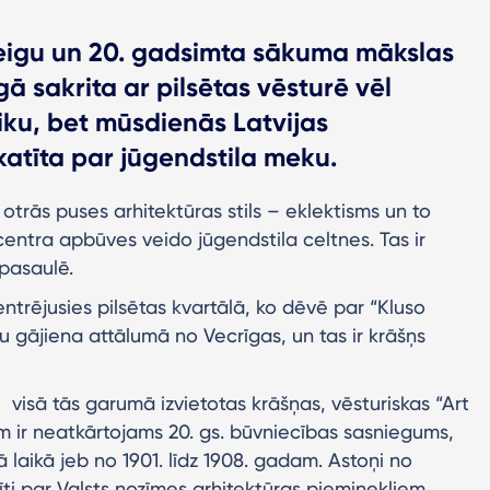
 beigu un 20. gadsimta sākuma mākslas
īgā sakrita ar pilsētas vēsturē vēl
ku, bet mūsdienās Latvijas
skatīta par jūgendstila meku.
. otrās puses arhitektūras stils – eklektisms un to
entra apbūves veido jūgendstila celtnes. Tas ir
 pasaulē.
ntrējusies pilsētas kvartālā, ko dēvē par “Kluso
u gājiena attālumā no Vecrīgas, un tas ir krāšņs
– visā tās garumā izvietotas krāšņas, vēsturiskas “Art
m ir neatkārtojams 20. gs. būvniecības sasniegums,
ā laikā jeb no 1901. līdz 1908. gadam. Astoņi no
i par Valsts nozīmes arhitektūras pieminekļiem.