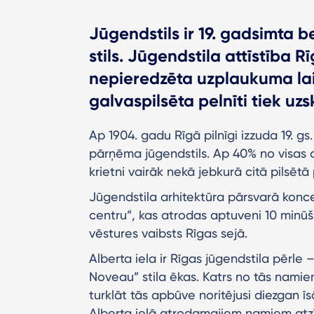
Jūgendstils ir 19. gadsimta
stils. Jūgendstila attīstība R
nepieredzēta uzplaukuma lai
galvaspilsēta pelnīti tiek uz
Ap 1904. gadu Rīgā pilnīgi izzuda 19. gs
pārņēma jūgendstils. Ap 40% no visas c
krietni vairāk nekā jebkurā citā pilsētā
Jūgendstila arhitektūra pārsvarā konce
centru”, kas atrodas aptuveni 10 minūš
vēstures vaibsts Rīgas sejā.
Alberta iela ir Rīgas jūgendstila pērle 
Noveau” stila ēkas. Katrs no tās namie
turklāt tās apbūve noritējusi diezgan īs
Alberta ielā atrodamajiem namiem atzīt