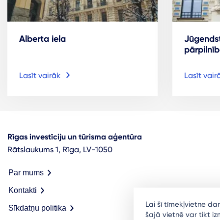
Alberta iela
Jūgendst
pārpilnīb
Lasīt vairāk
Lasīt vair
Rīgas investīciju un tūrisma aģentūra
Rātslaukums 1, Rīga, LV-1050
Par mums
Kontakti
Lai šī tīmekļvietne d
Sīkdatņu politika
šajā vietnē var tikt 