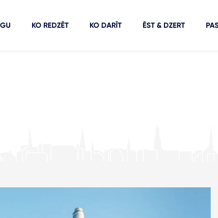
ĪGU
KO REDZĒT
KO DARĪT
ĒST & DZERT
PA