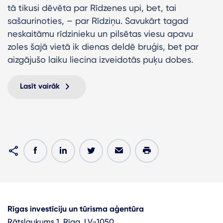
tā tikusi dēvēta par Rīdzenes upi, bet, tai
sašaurinoties, – par Rīdziņu. Savukārt tagad
neskaitāmu rīdzinieku un pilsētas viesu apavu
zoles šajā vietā ik dienas deldē bruģis, bet par
aizgājušo laiku liecina izveidotās puķu dobes.
Lasīt vairāk
Rīgas investīciju un tūrisma aģentūra
Rātslaukums 1, Rīga, LV-1050