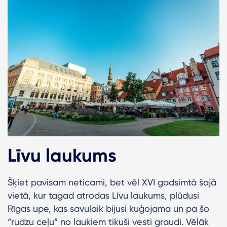
Līvu laukums
Šķiet pavisam neticami, bet vēl XVI gadsimtā šajā
vietā, kur tagad atrodas Līvu laukums, plūdusi
Rīgas upe, kas savulaik bijusi kuģojama un pa šo
“rudzu ceļu” no laukiem tikuši vesti graudi. Vēlāk