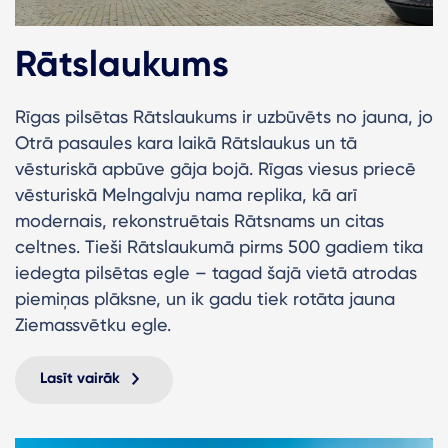
Rātslaukums
Rīgas pilsētas Rātslaukums ir uzbūvēts no jauna, jo
Otrā pasaules kara laikā Rātslaukus un tā
vēsturiskā apbūve gāja bojā. Rīgas viesus priecē
vēsturiskā Melngalvju nama replika, kā arī
modernais, rekonstruētais Rātsnams un citas
celtnes. Tieši Rātslaukumā pirms 500 gadiem tika
iedegta pilsētas egle – tagad šajā vietā atrodas
piemiņas plāksne, un ik gadu tiek rotāta jauna
Ziemassvētku egle.
Lasīt vairāk