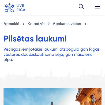
Apmeklē
Ko redzēt
Apskates vietas
Pilsētas laukumi
Vecrīgas iemīļotākie laukumi atspoguļo gan Rīgas
vēstures daudzšķautnaino seju, gan mūsdienu
elpu.