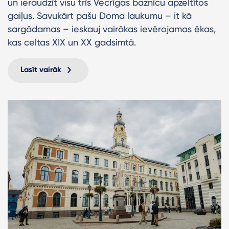
un ieraudzīt visu trīs Vecrīgas baznīcu apzeltītos
gaiļus. Savukārt pašu Doma laukumu – it kā
sargādamas – ieskauj vairākas ievērojamas ēkas,
kas celtas XIX un XX gadsimtā.
Lasīt vairāk