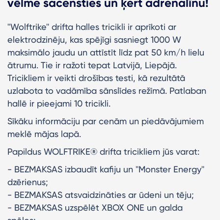
vēlme sacensties un ķert adrenalīnu!
''Wolftrike'' drifta halles tricikli ir aprīkoti ar
elektrodzinēju, kas spējīgi sasniegt 1000 W
maksimālo jaudu un attīstīt līdz pat 50 km/h lielu
ātrumu. Tie ir ražoti tepat Latvijā, Liepājā.
Tricikliem ir veikti drošības testi, kā rezultātā
uzlabota to vadāmība sānslīdes režīmā. Patlaban
hallē ir pieejami 10 tricikli.
Sīkāku informāciju par cenām un piedāvājumiem
meklē mājas lapā.
Papildus WOLFTRIKE® drifta tricikliem jūs varat:
- BEZMAKSAS izbaudīt kafiju un ''Monster Energy''
dzērienus;
- BEZMAKSAS atsvaidzināties ar ūdeni un tēju;
- BEZMAKSAS uzspēlēt XBOX ONE un galda