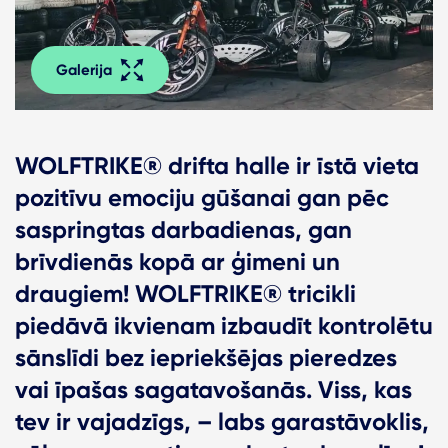
Galerija
WOLFTRIKE® drifta halle ir īstā vieta
pozitīvu emociju gūšanai gan pēc
saspringtas darbadienas, gan
brīvdienās kopā ar ģimeni un
draugiem! WOLFTRIKE® tricikli
piedāvā ikvienam izbaudīt kontrolētu
sānslīdi bez iepriekšējas pieredzes
vai īpašas sagatavošanās. Viss, kas
tev ir vajadzīgs, – labs garastāvoklis,