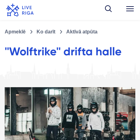
Apmeklē
Ko darīt
Aktīvā atpūta
''Wolftrike'' drifta halle