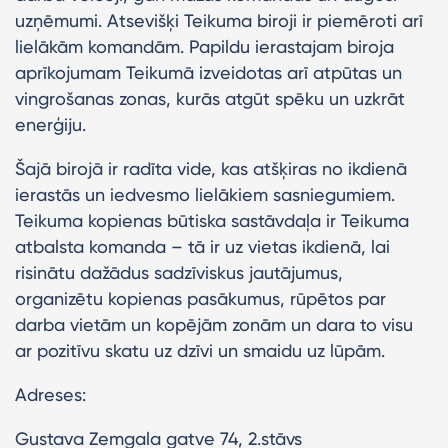
uzņēmumi. Atsevišķi Teikuma biroji ir piemēroti arī
lielākām komandām. Papildu ierastajam biroja
aprīkojumam Teikumā izveidotas arī atpūtas un
vingrošanas zonas, kurās atgūt spēku un uzkrāt
enerģiju.
Šajā birojā ir radīta vide, kas atšķiras no ikdienā
ierastās un iedvesmo lielākiem sasniegumiem.
Teikuma kopienas būtiska sastāvdaļa ir Teikuma
atbalsta komanda – tā ir uz vietas ikdienā, lai
risinātu dažādus sadzīviskus jautājumus,
organizētu kopienas pasākumus, rūpētos par
darba vietām un kopējām zonām un dara to visu
ar pozitīvu skatu uz dzīvi un smaidu uz lūpām.
Adreses:
Gustava Zemgala gatve 74, 2.stāvs