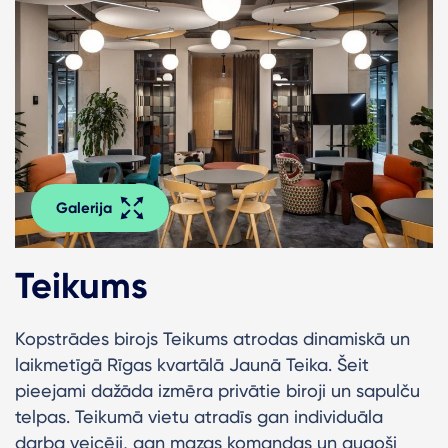
Galerija
Teikums
Kopstrādes birojs Teikums atrodas dinamiskā un
laikmetīgā Rīgas kvartālā Jaunā Teika. Šeit
pieejami dažāda izmēra privātie biroji un sapulču
telpas. Teikumā vietu atradīs gan individuāla
darba veicēji, gan mazas komandas un augoši