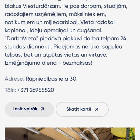
blakus Viesturdārzam. Telpas darbam, studijām,
radošajiem uzņēmējiem, māksliniekiem,
notikumiem un mijiedarbībai. Vieta radošai
kopienai, ideju apmaiņai un augšanai.
"DarbaVieta" piedāvā piekļuvi darba telpām 24
stundas diennaktī. Pieejamas ne tikai sapulču
telpas, bet arī atpūtas vietas un virtuve.
Izmēģinājuma diena - bezmaksas!
Adrese:
Rūpniecības iela 30
Tālr.:
+371 26955520
Lasīt vairāk
Skatīt kartē