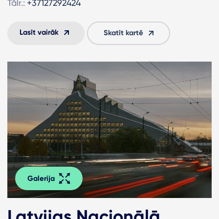
Tālr.:
+37127292424
Lasīt vairāk
Skatīt kartē
Galerija
Latvijas Nacionālā