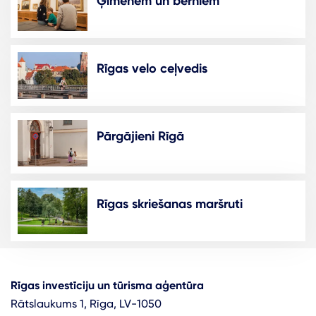
Ģimenēm un bērniem
Rīgas velo ceļvedis
Pārgājieni Rīgā
Rīgas skriešanas maršruti
Rīgas investīciju un tūrisma aģentūra
Rātslaukums 1, Rīga, LV-1050