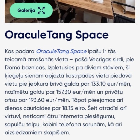
Galerija
OraculeTang Space
Kas padara
OraculeTang Space
īpašu ir tās
teicamā atrašanās vieta – pašā Vecrīgas sirdī, pie
Doma baznīcas. Izpletusies pa diviem stāviem, šī
ķieģeļu sienām apjoztā kostrpādes vieta piedāvā
vietu pie jebkura brīvā galda par 133.10 eur/mēn,
nozīmētu galdu par 157.30 eur/mēn un privātu
ofisu par 193.60 eur/mēn. Tāpat pieejamas arī
dienas caurlaides par 18.15 eiro. Šeit atradīsi arī
virtuvi, neticami ātru interneta pieslēgumu,
sapulču telpu, kabīni telefona sarunām, kā arī
aizslēdzamiem skapīšiem.