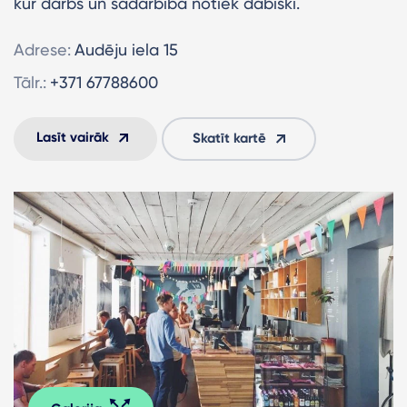
kur darbs un sadarbība notiek dabiski.
Adrese:
Audēju iela 15
Tālr.:
+371 67788600
Lasīt vairāk
Skatīt kartē