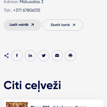
Adrese:
Mūkusalas 3
Tālr.:
+371 67806135
Lasīt vairāk
Skatīt kartē
Citi ceļveži