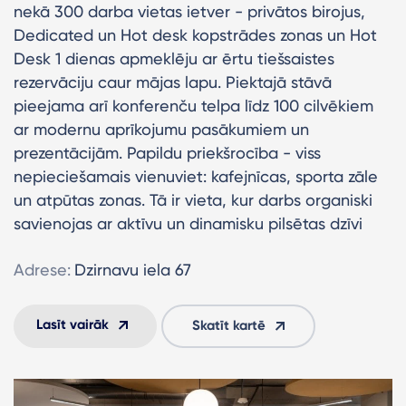
nekā 300 darba vietas ietver - privātos birojus,
Dedicated un Hot desk kopstrādes zonas un Hot
Desk 1 dienas apmeklēju ar ērtu tiešsaistes
rezervāciju caur mājas lapu. Piektajā stāvā
pieejama arī konferenču telpa līdz 100 cilvēkiem
ar modernu aprīkojumu pasākumiem un
prezentācijām. Papildu priekšrocība - viss
nepieciešamais vienuviet: kafejnīcas, sporta zāle
un atpūtas zonas. Tā ir vieta, kur darbs organiski
savienojas ar aktīvu un dinamisku pilsētas dzīvi
Adrese:
Dzirnavu iela 67
Lasīt vairāk
Skatīt kartē