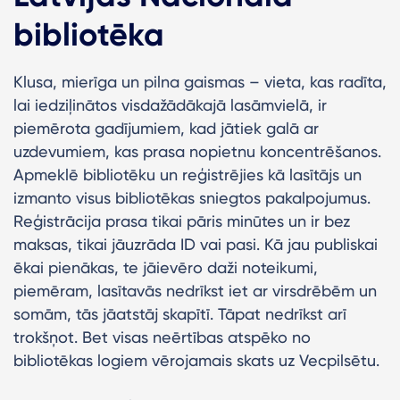
bibliotēka
Klusa, mierīga un pilna gaismas – vieta, kas radīta,
lai iedziļinātos visdažādākajā lasāmvielā, ir
piemērota gadījumiem, kad jātiek galā ar
uzdevumiem, kas prasa nopietnu koncentrēšanos.
Apmeklē bibliotēku un reģistrējies kā lasītājs un
izmanto visus bibliotēkas sniegtos pakalpojumus.
R
eģistrācija prasa tikai pāris minūtes un ir bez
maksas, tikai jāuzrāda ID vai pasi.
Kā jau publiskai
ēkai pienākas, te jāievēro daži noteikumi,
piemēram, lasītavās nedrīkst iet ar virsdrēbēm un
somām, tās jāatstāj skapītī. Tāpat nedrīkst arī
trokšņot. Bet visas neērtības atspēko no
bibliotēkas logiem vērojamais skats uz Vecpilsētu.