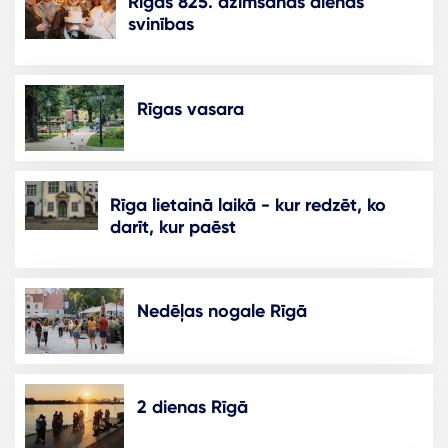
Rīgas 825. dzimšanas dienas
svinības
Rīgas vasara
Rīga lietainā laikā - kur redzēt, ko
darīt, kur paēst
Nedēļas nogale Rīgā
2 dienas Rīgā