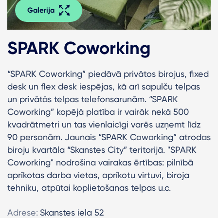
Galerija
SPARK Coworking
“SPARK Coworking” piedāvā privātos birojus, fixed
desk un flex desk iespējas, kā arī sapulču telpas
un privātās telpas telefonsarunām. “SPARK
Coworking” kopējā platība ir vairāk nekā 500
kvadrātmetri un tas vienlaicīgi varēs uzņemt līdz
90 personām. Jaunais “SPARK Coworking” atrodas
biroju kvartāla “Skanstes City” teritorijā. "SPARK
Coworking" nodrošina vairakas ērtības: pilnībā
aprīkotas darba vietas, aprīkotu virtuvi, biroja
tehniku, atpūtai koplietošanas telpas u.c.
Adrese:
Skanstes iela 52