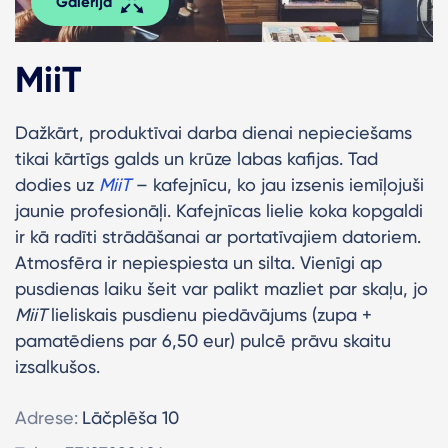
Galerija
MiiT
Dažkārt, produktīvai darba dienai nepieciešams
tikai kārtīgs galds un krūze labas kafijas. Tad
dodies uz
MiiT
– kafejnīcu, ko jau izsenis iemīļojuši
jaunie profesionāļi. Kafejnīcas lielie koka kopgaldi
ir kā radīti strādāšanai ar portatīvajiem datoriem.
Atmosfēra ir nepiespiesta un silta. Vienīgi ap
pusdienas laiku šeit var palikt mazliet par skaļu, jo
MiiT
lieliskais pusdienu piedāvājums (zupa +
pamatēdiens par 6,50 eur) pulcē prāvu skaitu
izsalkušos.
Adrese:
Lāčplēša 10