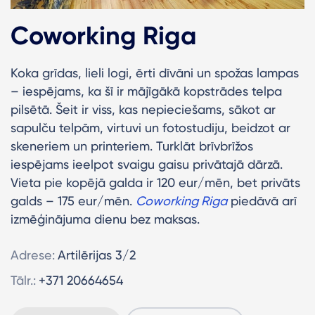
Coworking Riga
Koka grīdas, lieli logi, ērti dīvāni un spožas lampas
– iespējams, ka šī ir mājīgākā kopstrādes telpa
pilsētā. Šeit ir viss, kas nepieciešams, sākot ar
sapulču telpām, virtuvi un fotostudiju, beidzot ar
skeneriem un printeriem. Turklāt brīvbrīžos
iespējams ieelpot svaigu gaisu privātajā dārzā.
Vieta pie kopējā galda ir 120 eur/mēn, bet privāts
galds – 175 eur/mēn.
Coworking Riga
piedāvā arī
izmēģinājuma dienu bez maksas.
Adrese:
Artilērijas 3/2
Tālr.:
+371 20664654