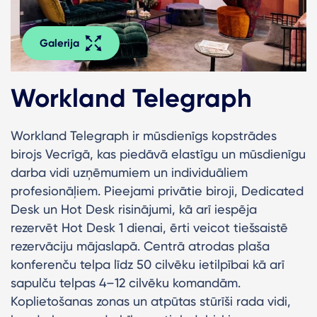
Galerija
Workland Telegraph
Workland Telegraph ir mūsdienīgs kopstrādes
birojs Vecrīgā, kas piedāvā elastīgu un mūsdienīgu
darba vidi uzņēmumiem un individuāliem
profesionāļiem. Pieejami privātie biroji, Dedicated
Desk un Hot Desk risinājumi, kā arī iespēja
rezervēt Hot Desk 1 dienai, ērti veicot tiešsaistē
rezervāciju mājaslapā. Centrā atrodas plaša
konferenču telpa līdz 50 cilvēku ietilpībai kā arī
sapulču telpas 4–12 cilvēku komandām.
Koplietošanas zonas un atpūtas stūrīši rada vidi,