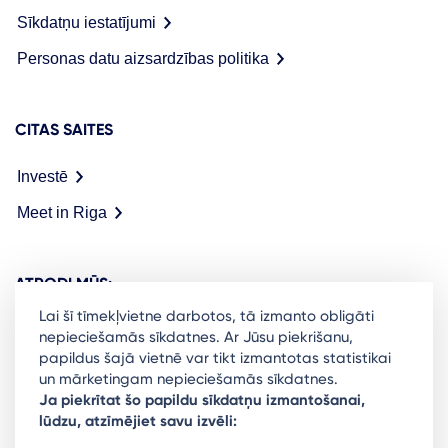
Sīkdatņu iestatījumi
Personas datu aizsardzības politika
CITAS SAITES
Investē
Meet in Riga
ATRODI MŪS:
Lai šī tīmekļvietne darbotos, tā izmanto obligāti
nepieciešamās sīkdatnes. Ar Jūsu piekrišanu,
papildus šajā vietnē var tikt izmantotas statistikai
un mārketingam nepieciešamās sīkdatnes.
Ready to stay in the loop on Rigas business
Ja piekrītat šo papildu sīkdatņu izmantošanai,
lūdzu, atzīmējiet savu izvēli:
community? Subscribe to our newsletter.