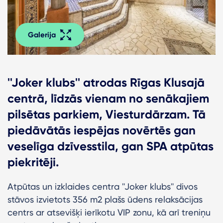
Galerija
''Joker klubs'' atrodas Rīgas Klusajā
centrā, līdzās vienam no senākajiem
pilsētas parkiem, Viesturdārzam. Tā
piedāvātās iespējas novērtēs gan
veselīga dzīvesstila, gan SPA atpūtas
piekritēji.
Atpūtas un izklaides centra ''Joker klubs'' divos
stāvos izvietots 356 m2 plašs ūdens relaksācijas
centrs ar atsevišķi ierīkotu VIP zonu, kā arī treniņu