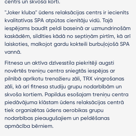
centrs un skvoša korti.
''Joker kluba'' ūdens relaksācijas centrs ir iecienīts
kvalitatīvas SPA atpūtas cienītāju vidū. Tajā
iespējams baudīt peldi baseinā ar uzmundrinošām
kaskādēm, sildīties kādā no septiņām pirtīm, kā arī
laiskoties, malkojot gardu kokteili burbuļojošā SPA
vannā.
Fitnesa un aktīva dzīvesstila piekritēji augsti
novērtēs treniņu centra sniegtās iespējas ar
pilnībā aprīkotu trenažieru zāli, TRX vingrošanas
zāli, kā arī fitnesa studiju grupu nodarbībām un
skvoša kortiem. Papildus esošajam treniņu centra
piedāvājuma klāstam ūdens relaksācijas centrā
tiek organizētas ūdens aerobikas grupu
nodarbības pieaugušajiem un peldēšanas
apmācība bērniem.