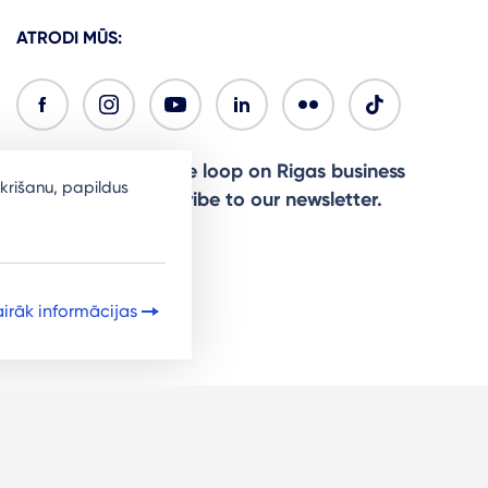
ATRODI MŪS:
Ready to stay in the loop on Rigas business
krišanu, papildus
community? Subscribe to our newsletter.
Sign Up
irāk informācijas