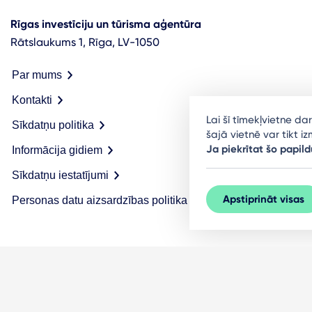
Rīgas investīciju un tūrisma aģentūra
Rātslaukums 1, Rīga, LV-1050
Par mums
Kontakti
Lai šī tīmekļvietne d
Sīkdatņu politika
šajā vietnē var tikt 
Ja piekrītat šo papild
Informācija gidiem
Sīkdatņu iestatījumi
Apstiprināt visas
Personas datu aizsardzības politika
© LIVE RĪGA 2026. Visas tiesības aizsargātas