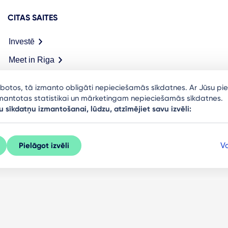
CITAS SAITES
Investē
Meet in Riga
arbotos, tā izmanto obligāti nepieciešamās sīkdatnes. Ar Jūsu pie
izmantotas statistikai un mārketingam nepieciešamās sīkdatnes.
u sīkdatņu izmantošanai, lūdzu, atzīmējiet savu izvēli:
Va
Pielāgot izvēli