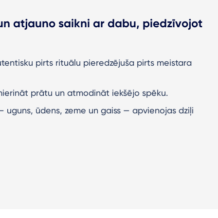
un atjauno saikni ar dabu, piedzīvojot
autentisku pirts rituālu pieredzējuša pirts meistara
ierināt prātu un atmodināt iekšējo spēku.
 — uguns, ūdens, zeme un gaiss — apvienojas dziļi