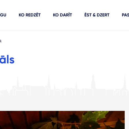
ĪGU
KO REDZĒT
KO DARĪT
ĒST & DZERT
PA
a
uāls