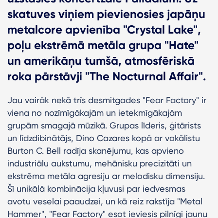
skatuves viņiem pievienosies japāņu
metalcore apvienība "Crystal Lake",
poļu ekstrēmā metāla grupa "Hate"
un amerikāņu tumšā, atmosfēriskā
roka pārstāvji "The Nocturnal Affair".
Jau vairāk nekā trīs desmitgades "Fear Factory" ir
viena no nozīmīgākajām un ietekmīgākajām
grupām smagajā mūzikā. Grupas līderis, ģitārists
un līdzdibinātājs, Dino Cazares kopā ar vokālistu
Burton C. Bell radīja skanējumu, kas apvieno
industriālu aukstumu, mehānisku precizitāti un
ekstrēma metāla agresiju ar melodisku dimensiju.
Šī unikālā kombinācija kļuvusi par iedvesmas
avotu veselai paaudzei, un kā reiz rakstīja "Metal
Hammer", "Fear Factory" esot ieviesis pilnīgi jaunu