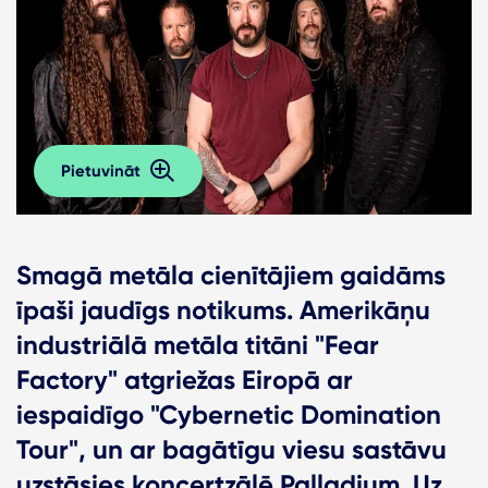
Pietuvināt
Smagā metāla cienītājiem gaidāms
īpaši jaudīgs notikums. Amerikāņu
industriālā metāla titāni "Fear
Factory" atgriežas Eiropā ar
iespaidīgo "Cybernetic Domination
Tour", un ar bagātīgu viesu sastāvu
uzstāsies koncertzālē Palladium. Uz