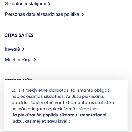
Sīkdatņu iestatījumi
Personas datu aizsardzības politika
CITAS SAITES
Investē
Meet in Riga
ATRODI MŪS:
Lai šī tīmekļvietne darbotos, tā izmanto obligāti
nepieciešamās sīkdatnes. Ar Jūsu piekrišanu,
papildus šajā vietnē var tikt izmantotas statistikai
un mārketingam nepieciešamās sīkdatnes.
Ready to stay in the loop on Rigas business
Ja piekrītat šo papildu sīkdatņu izmantošanai,
lūdzu, atzīmējiet savu izvēli:
community? Subscribe to our newsletter.