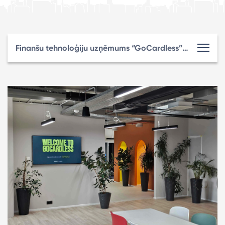
Finanšu tehnoloģiju uzņēmums “GoCardless” izvēlas Rīgu savam lielākajam biznesa centram Eiropas Savienībā