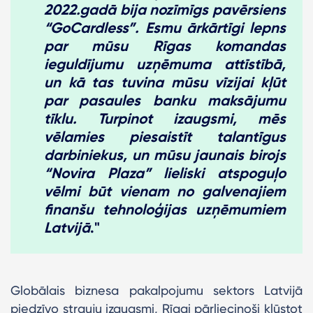
2022.gadā bija nozīmīgs pavērsiens
“GoCardless”. Esmu ārkārtīgi lepns
par mūsu Rīgas komandas
ieguldījumu uzņēmuma attīstībā,
un kā tas tuvina mūsu vīzijai kļūt
par pasaules banku maksājumu
tīklu. Turpinot izaugsmi, mēs
vēlamies piesaistīt talantīgus
darbiniekus, un mūsu jaunais birojs
“Novira Plaza” lieliski atspoguļo
vēlmi būt vienam no galvenajiem
finanšu tehnoloģijas uzņēmumiem
Latvijā
."
Globālais biznesa pakalpojumu sektors Latvijā
piedzīvo strauju izaugsmi, Rīgai pārliecinoši kļūstot