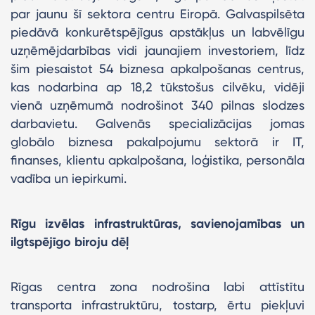
par jaunu šī sektora centru Eiropā. Galvaspilsēta
piedāvā konkurētspējīgus apstākļus un labvēlīgu
uzņēmējdarbības vidi jaunajiem investoriem, līdz
šim piesaistot 54 biznesa apkalpošanas centrus,
kas nodarbina ap 18,2 tūkstošus cilvēku, vidēji
vienā uzņēmumā nodrošinot 340 pilnas slodzes
darbavietu. Galvenās specializācijas jomas
globālo biznesa pakalpojumu sektorā ir IT,
finanses, klientu apkalpošana, loģistika, personāla
vadība un iepirkumi.
Rīgu izvēlas infrastruktūras, savienojamības un
ilgtspējīgo biroju dēļ
Rīgas centra zona nodrošina labi attīstītu
transporta infrastruktūru, tostarp, ērtu piekļuvi