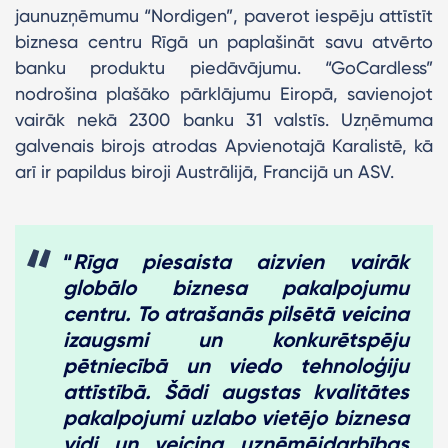
jaunuzņēmumu “Nordigen”, paverot iespēju attīstīt
biznesa centru Rīgā un paplašināt savu atvērto
banku produktu piedāvājumu. “GoCardless”
nodrošina plašāko pārklājumu Eiropā, savienojot
vairāk nekā 2300 banku 31 valstīs. Uzņēmuma
galvenais birojs atrodas Apvienotajā Karalistē, kā
arī ir papildus biroji Austrālijā, Francijā un ASV.
“
Rīga piesaista aizvien vairāk
globālo biznesa pakalpojumu
centru. To atrašanās pilsētā veicina
izaugsmi un konkurētspēju
pētniecībā un viedo tehnoloģiju
attīstībā. Šādi augstas kvalitātes
pakalpojumi uzlabo vietējo biznesa
vidi un veicina uzņēmējdarbības