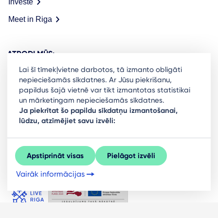
Investē
Meet in Riga
ATRODI MŪS:
Lai šī tīmekļvietne darbotos, tā izmanto obligāti
nepieciešamās sīkdatnes. Ar Jūsu piekrišanu,
papildus šajā vietnē var tikt izmantotas statistikai
un mārketingam nepieciešamās sīkdatnes.
Ready to stay in the loop on Rigas business
Ja piekrītat šo papildu sīkdatņu izmantošanai,
lūdzu, atzīmējiet savu izvēli:
community? Subscribe to our newsletter.
Sign Up
Apstiprināt visas
Pielāgot izvēli
Vairāk informācijas