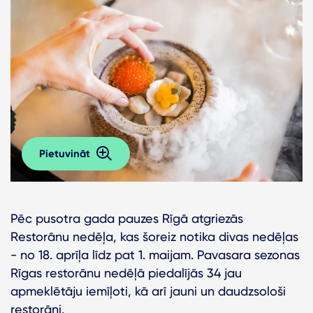
Pietuvināt
Pēc pusotra gada pauzes Rīgā atgriezās
Restorānu nedēļa, kas šoreiz notika divas nedēļas
- no 18. aprīļa līdz pat 1. maijam. Pavasara sezonas
Rīgas restorānu nedēļā piedalījās 34 jau
apmeklētāju iemīļoti, kā arī jauni un daudzsološi
restorāni.