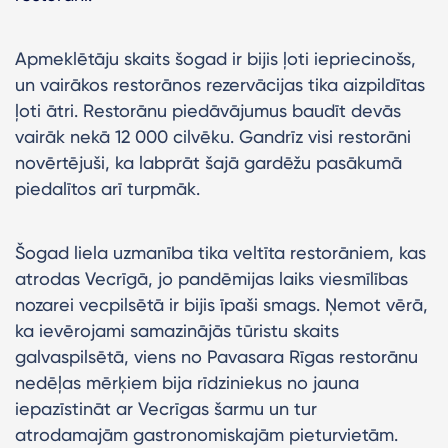
Apmeklētāju skaits šogad ir bijis ļoti iepriecinošs,
un vairākos restorānos rezervācijas tika aizpildītas
ļoti ātri. Restorānu piedāvājumus baudīt devās
vairāk nekā 12 000 cilvēku. Gandrīz visi restorāni
novērtējuši, ka labprāt šajā gardēžu pasākumā
piedalītos arī turpmāk.
Šogad liela uzmanība tika veltīta restorāniem, kas
atrodas Vecrīgā, jo pandēmijas laiks viesmīlības
nozarei vecpilsētā ir bijis īpaši smags. Ņemot vērā,
ka ievērojami samazinājās tūristu skaits
galvaspilsētā, viens no Pavasara Rīgas restorānu
nedēļas mērķiem bija rīdziniekus no jauna
iepazīstināt ar Vecrīgas šarmu un tur
atrodamajām gastronomiskajām pieturvietām.