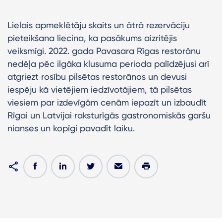
Lielais apmeklētāju skaits un ātrā rezervāciju
pieteikšana liecina, ka pasākums aizritējis
veiksmīgi. 2022. gada Pavasara Rīgas restorānu
nedēļa pēc ilgāka klusuma perioda palīdzējusi arī
atgriezt rosību pilsētas restorānos un devusi
iespēju kā vietējiem iedzīvotājiem, tā pilsētas
viesiem par izdevīgām cenām iepazīt un izbaudīt
Rīgai un Latvijai raksturīgās gastronomiskās garšu
nianses un kopīgi pavadīt laiku.