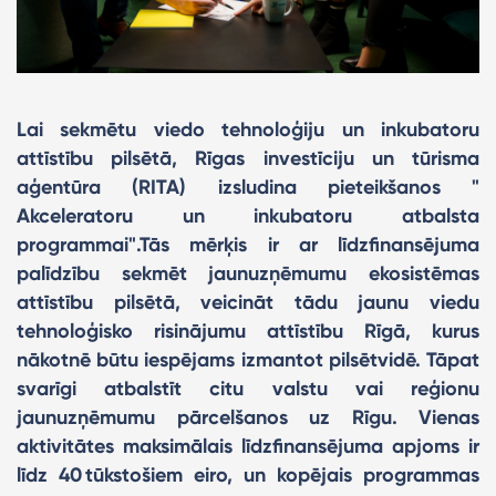
Lai sekmētu viedo tehnoloģiju un inkubatoru
attīstību pilsētā, Rīgas investīciju un tūrisma
aģentūra (RITA) izsludina pieteikšanos "
Akceleratoru un inkubatoru atbalsta
programmai".Tās mērķis ir ar līdzfinansējuma
palīdzību sekmēt jaunuzņēmumu ekosistēmas
attīstību pilsētā, veicināt tādu jaunu viedu
tehnoloģisko risinājumu attīstību Rīgā, kurus
nākotnē būtu iespējams izmantot pilsētvidē. Tāpat
svarīgi atbalstīt citu valstu vai reģionu
jaunuzņēmumu pārcelšanos uz Rīgu. Vienas
aktivitātes maksimālais līdzfinansējuma apjoms ir
līdz 40 tūkstošiem eiro, un kopējais programmas