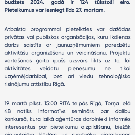
budžets 2024. gadā ir 124 tūkstoši eiro.
Pieteikumus var iesniegt līdz 27. martam.
Atbalsta programmai pieteikties var dažādas
privātas vai publiskas organizācijas, kuru ikdienas
darbs saistīts ar jaunuzņēmumiem paredzētu
aktivitāšu organizēšanu un veicināšanu. Projektu
vērtēšanas gaitā īpašs uzsvars likts uz to, lai
aktivitātes veidotu pienesumu ne tikai
uzņēmējdarbībai, bet arī viedu tehnoloģisko
risinājumu attīstību Rīgā.
19. martā plkst. 15:00 RITA telpās Rīgā, Torņa ielā
4B notiks informatīvs seminārs par dalību
konkursā, kura laikā aģentūras darbinieki informēs
interesentus par pieteikumu aizpildīšanu, biežāk
pieļautajām kļūdām un svarīgāko pieteikumos