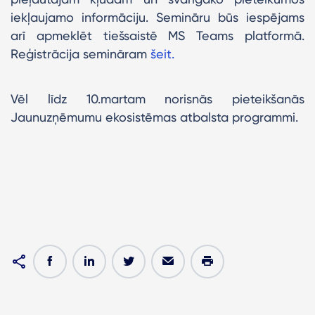
iekļaujamo informāciju. Semināru būs iespējams
arī apmeklēt tiešsaistē MS Teams platformā.
Reģistrācija semināram
šeit.
Vēl līdz 10.martam norisnās pieteikšanās
Jaunuzņēmumu ekosistēmas atbalsta programmi.