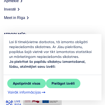
Apmeklē
Investē
Meet in Riga
ATRODI MŪS:
Lai šī tīmekļvietne darbotos, tā izmanto obligāti
nepieciešamās sīkdatnes. Ar Jūsu piekrišanu,
papildus šajā vietnē var tikt izmantotas statistikai
un mārketingam nepieciešamās sīkdatnes.
Ready to stay in the loop on Rigas business
Ja piekrītat šo papildu sīkdatņu izmantošanai,
lūdzu, atzīmējiet savu izvēli:
community? Subscribe to our newsletter.
Sign Up
Apstiprināt visas
Pielāgot izvēli
Vairāk informācijas