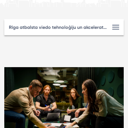
Rīga atbalsta viedo tehnoloģiju un akceleratoru nozari, atbalsta programmas ietvaros piešķirot 124 tūkstošus eiro