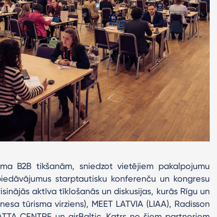
rma B2B tikšanām, sniedzot vietējiem pakalpojumu
piedāvājumus starptautisku konferenču un kongresu
inājās aktīva tīklošanās un diskusijas, kurās Rīgu un
nesa tūrisma virziens), MEET LATVIA (LIAA), Radisson
ATTA CENTRE un airBaltic. Katrs no šiem partneriem