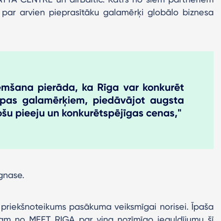
 par arvien pieprasītāku galamērķi globālo biznesa
mšana pierāda, ka Rīga var konkurēt
opas galamērķiem, piedāvājot augsta
ošu pieeju un konkurētspējīgas cenas,"
gnase.
s priekšnoteikums pasākuma veiksmīgai norisei. Īpaša
ānam no MEET RIGA par viņa nozīmīgo ieguldījumu šī