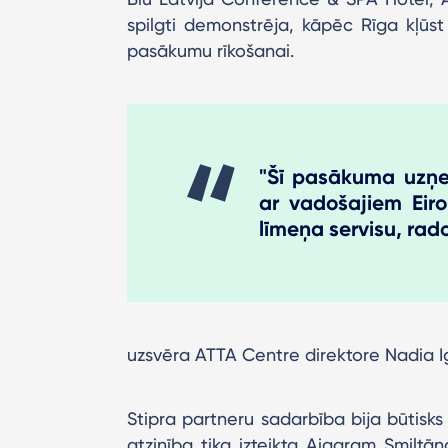
spilgti demonstrēja, kāpēc Rīga kļūst
pasākumu rīkošanai.
"Šī pasākuma uzņe
ar vadošajiem Eir
līmeņa servisu, rad
uzsvēra ATTA Centre direktore Nadia I
Stipra partneru sadarbība bija būtisk
atzinība tika izteikta Aigaram Smilt