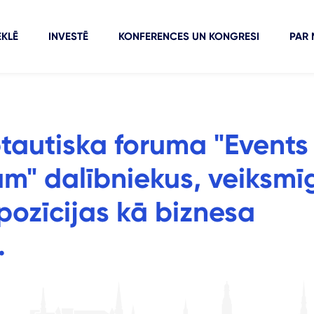
KLĒ
INVESTĒ
KONFERENCES UN KONGRESI
PAR
tautiska foruma "Events
m" dalībniekus, veiksmī
pozīcijas kā biznesa
.