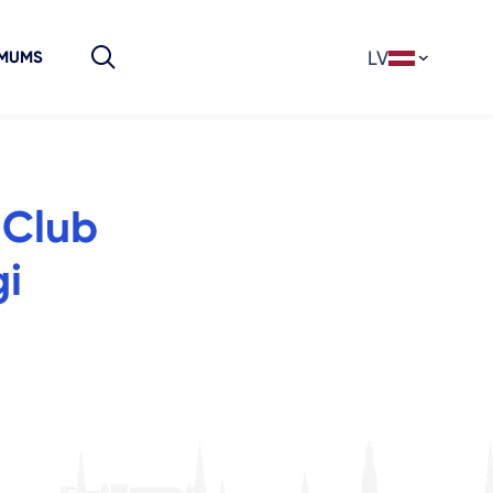
LV
 MUMS
 Club
gi