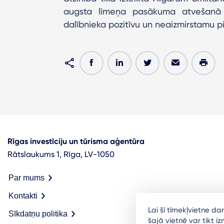
augsta līmeņa pasākuma atvešanā u
dalībnieka pozitīvu un neaizmirstamu pi
Rīgas investīciju un tūrisma aģentūra
Rātslaukums 1, Rīga, LV-1050
Par mums
Kontakti
Lai šī tīmekļvietne d
Sīkdatņu politika
šajā vietnē var tikt 