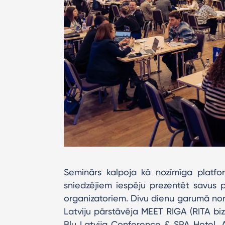
Seminārs kalpoja kā nozīmīga platfo
sniedzējiem iespēju prezentēt savus 
organizatoriem. Divu dienu garumā noris
Latviju pārstāvēja MEET RIGA (RITA biz
Blu Latvija Conference & SPA Hotel, 