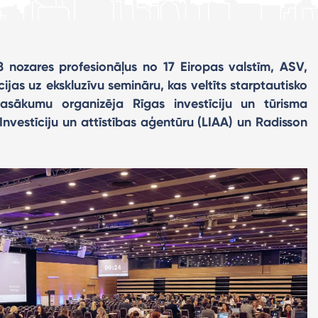
8 nozares profesionāļus no 17 Eiropas valstīm, ASV,
jas uz ekskluzīvu semināru, kas veltīts starptautisko
asākumu organizēja Rīgas investīciju un tūrisma
Investīciju un attīstības aģentūru (LIAA) un Radisson