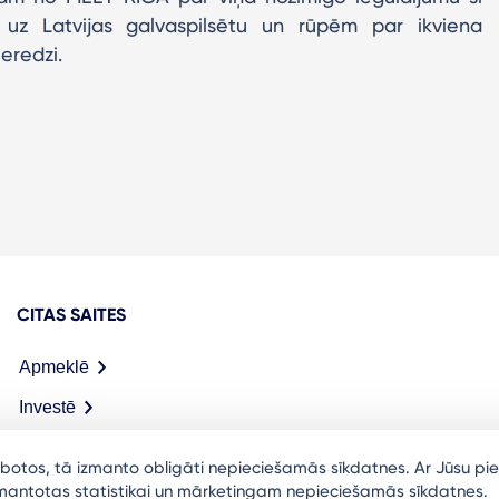
z Latvijas galvaspilsētu un rūpēm par ikviena
eredzi.
CITAS SAITES
Apmeklē
Investē
Meet in Riga
arbotos, tā izmanto obligāti nepieciešamās sīkdatnes. Ar Jūsu pie
izmantotas statistikai un mārketingam nepieciešamās sīkdatnes.