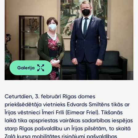
Galerija
Ceturtdien, 3. februārī Rīgas domes
priekšsēdētāja vietnieks Edvards Smiltēns tikās ar
Īrijas vēstnieci Īmeri Frīli (Eimear Friel). Tikšanās
laikā tika apspriestas vairākas sadarbības iespējas
starp Rīgas pašvaldību un Īrijas pilsētām, to skaitā
Zaļā kursa mobilitātes risinājumi pašvaldības