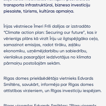
transporta infrastruktūrai, biznesa investīciju
piesaiste, tūrisms, kultūras apmaiņa.
Īrijas vēstniece Īmeri Frīli dalījas ar izstradāto
“Climate action plan: Securing our future”, kas ir
vērienīgs plāns kā virzīt Īriju uz ilgtspējīgāka ceļa,
samazinot emisijas, radot tīrāku, zaļāku
ekonomiku, uzņēmējdarbību un sabiedrību,
vienlaikus pasargājot iedzīvotājus no klimata
pārmaiņu postošajām sekām.
Rīgas domes priekšsēdētāja vietnieks Edvards
Smiltēns, savukārt, informēja par Rīgas domes
attīstības virzieniem, un Rīgas investīciju iespējam.
Rīgas vicemērs Edvards Smiltēns: “Rīga vienmēr