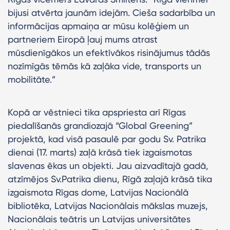
bijusi atvērta jaunām idejām. Cieša sadarbība un
informācijas apmaiņa ar mūsu kolēģiem un
partneriem Eiropā ļauj mums atrast
mūsdienīgākos un efektīvākos risinājumus tādās
nozīmīgās tēmās kā zaļāka vide, transports un
mobilitāte.”
Kopā ar vēstnieci tika apspriesta arī Rīgas
piedalīšanās grandiozajā “Global Greening”
projektā, kad visā pasaulē par godu Sv. Patrika
dienai (17. marts) zaļā krāsā tiek izgaismotas
slavenas ēkas un objekti. Jau aizvadītajā gadā,
atzīmējos Sv.Patrika dienu, Rīgā zaļajā krāsā tika
izgaismota Rīgas dome, Latvijas Nacionālā
bibliotēka, Latvijas Nacionālais mākslas muzejs,
Nacionālais teātris un Latvijas universitātes