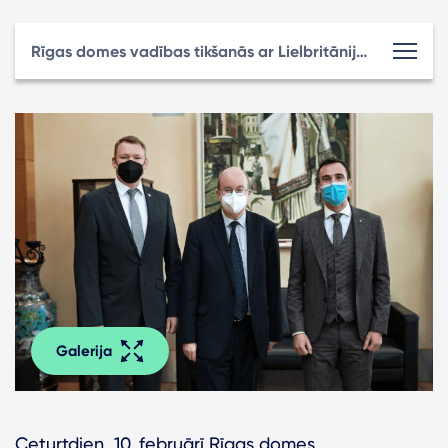
Rīgas domes vadības tikšanās ar Lielbritānijas un Ziemeļīrijas Apvienotās Karalistes vēstnieku Polu Bramelu
Galerija
Ceturtdien, 10. februārī Rīgas domes