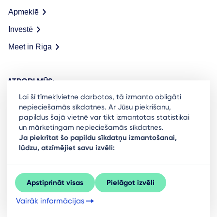
Apmeklē
Investē
Meet in Riga
ATRODI MŪS:
Lai šī tīmekļvietne darbotos, tā izmanto obligāti
nepieciešamās sīkdatnes. Ar Jūsu piekrišanu,
papildus šajā vietnē var tikt izmantotas statistikai
un mārketingam nepieciešamās sīkdatnes.
Ready to stay in the loop on Rigas business
Ja piekrītat šo papildu sīkdatņu izmantošanai,
lūdzu, atzīmējiet savu izvēli:
community? Subscribe to our newsletter.
Sign Up
Apstiprināt visas
Pielāgot izvēli
Vairāk informācijas