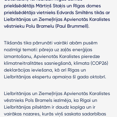
priekšsēdētājs Mārtiņš Staķis un Rīgas domes
priekšsēdētāja vietnieks Edvards Smiltēns tikās ar
Lielbritānijas un Ziemeļīrijas Apvienotās Karalistes
vēstnieku Polu Bramelu (Paul Brummell).
Tikšanās tika pārrunāti vairāki abām pusēm
nozīmīgi temati: pāreja uz zaļās enerģijas
izmantošanu, Apvienotās Karalistes pieredze
klimatneitralitātes sasniegšanā, klimata (COP26)
deklarācijas ieviešana, kā arī Rīgas un
Lielbritānijas ekspertu apmaiņa šī gada oktobrī.
Lielbritānijas un Ziemeļīrijas Apvienotās Karalistes
vēstnieks Pols Bramels iezīmēja, ka Rīgai un
Lielbritānijas pilsētām ir daudz kopīga un ir
vairākas nozares, kurās viņš saskata sadarbības