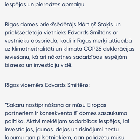
iespējas un pieredzes apmaiņu.
Rīgas domes priekšsēdētājs Mārtiņš Staķis un
priekšsēdētāja vietnieks Edvards Smiltēns ar
vēstnieku apsprieda, kādi ir Rīgas mērķi attiecībā
uz klimatneitralitāti un klimata COP26 deklarācijas
ieviešanu, kā arī nākotnes sadarbības iespējām
biznesa un investīciju vidē.
Rīgas vicemērs Edvards Smiltēns:
“Sakaru nostiprināšana ar mūsu Eiropas
partneriem ir konsekventa šī domes sasaukuma
politika. Aktīvi meklējam sadarbības iespējas, lai
investīcijas, jaunas idejas un risinājumi nestu
labumu gan pilsētniekiem, gan palīdzētu mūsu