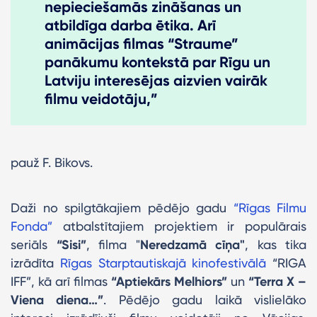
nepieciešamās zināšanas un
atbildīga darba ētika. Arī
animācijas filmas “Straume”
panākumu kontekstā par Rīgu un
Latviju interesējas aizvien vairāk
filmu veidotāju,”
pauž F. Bikovs.
Daži no spilgtākajiem pēdējo gadu
“Rīgas Filmu
Fonda”
atbalstītajiem projektiem ir populārais
seriāls
“Sisi”
, filma "
Neredzamā cīņa"
, kas tika
izrādīta
Rīgas Starptautiskajā kinofestivālā
“RIGA
IFF”, kā arī filmas
“Aptiekārs Melhiors”
un
“Terra X –
Viena diena…”
. Pēdējo gadu laikā vislielāko