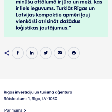
minūšu attālumā ir jūra un meži, kas
ir liels ieguvums. Turklāt Rīgas un
Latvijas kompaktie apmēri ļauj
vienkārši atrisināt dažādus
loģistikas jautājumus.”
Rīgas investīciju un tūrisma aģentūra
Rātslaukums 1, Rīga, LV-1050
Par mums