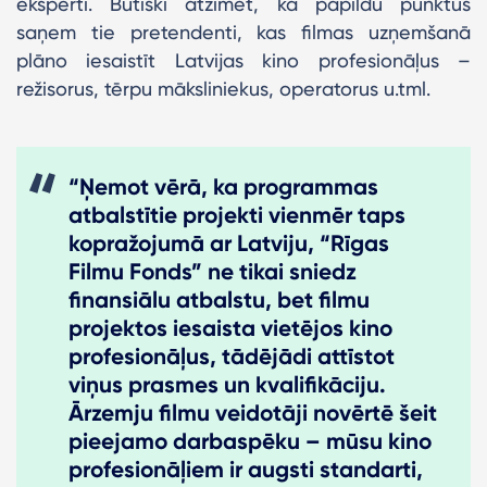
eksperti. Būtiski atzīmēt, ka papildu punktus
saņem tie pretendenti, kas filmas uzņemšanā
plāno iesaistīt Latvijas kino profesionāļus –
režisorus, tērpu māksliniekus, operatorus u.tml.
“Ņemot vērā, ka programmas
atbalstītie projekti vienmēr taps
kopražojumā ar Latviju, “Rīgas
Filmu Fonds” ne tikai sniedz
finansiālu atbalstu, bet filmu
projektos iesaista vietējos kino
profesionāļus, tādējādi attīstot
viņus prasmes un kvalifikāciju.
Ārzemju filmu veidotāji novērtē šeit
pieejamo darbaspēku – mūsu kino
profesionāļiem ir augsti standarti,