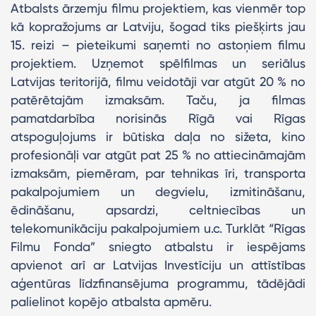
Atbalsts ārzemju filmu projektiem, kas vienmēr top
kā kopražojums ar Latviju, šogad tiks piešķirts jau
15. reizi – pieteikumi saņemti no astoņiem filmu
projektiem. Uzņemot spēlfilmas un seriālus
Latvijas teritorijā, filmu veidotāji var atgūt 20 % no
patērētajām izmaksām. Taču, ja filmas
pamatdarbība norisinās Rīgā vai Rīgas
atspoguļojums ir būtiska daļa no sižeta, kino
profesionāļi var atgūt pat 25 % no attiecināmajām
izmaksām, piemēram, par tehnikas īri, transporta
pakalpojumiem un degvielu, izmitināšanu,
ēdināšanu, apsardzi, celtniecības un
telekomunikāciju pakalpojumiem u.c. Turklāt “Rīgas
Filmu Fonda” sniegto atbalstu ir iespējams
apvienot arī ar Latvijas Investīciju un attīstības
aģentūras līdzfinansējuma programmu, tādējādi
palielinot kopējo atbalsta apmēru.