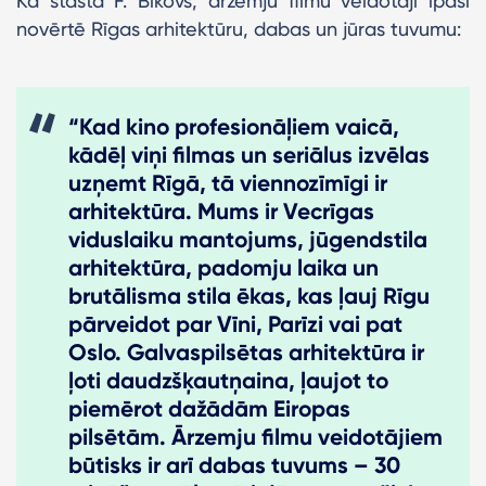
Kā stāsta F. Bikovs, ārzemju filmu veidotāji īpaši
novērtē Rīgas arhitektūru, dabas un jūras tuvumu:
“Kad kino profesionāļiem vaicā,
kādēļ viņi filmas un seriālus izvēlas
uzņemt Rīgā, tā viennozīmīgi ir
arhitektūra. Mums ir Vecrīgas
viduslaiku mantojums, jūgendstila
arhitektūra, padomju laika un
brutālisma stila ēkas, kas ļauj Rīgu
pārveidot par Vīni, Parīzi vai pat
Oslo. Galvaspilsētas arhitektūra ir
ļoti daudzšķautņaina, ļaujot to
piemērot dažādām Eiropas
pilsētām. Ārzemju filmu veidotājiem
būtisks ir arī dabas tuvums – 30