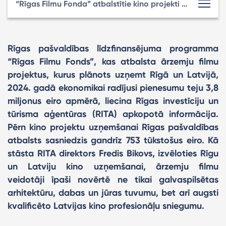
“Rīgas Filmu Fonda” atbalstītie kino projekti pērn ekonomikā ienesuši gandrīz 3,8 miljonus eiro
Rīgas pašvaldības līdzfinansējuma programma
“Rīgas Filmu Fonds”, kas atbalsta ārzemju filmu
projektus, kurus plānots uzņemt Rīgā un Latvijā,
2024. gadā ekonomikai radījusi pienesumu teju 3,8
miljonus eiro apmērā, liecina Rīgas investīciju un
tūrisma aģentūras (RITA) apkopotā informācija.
Pērn kino projektu uzņemšanai Rīgas pašvaldības
atbalsts sasniedzis gandrīz 753 tūkstošus eiro. Kā
stāsta RITA direktors Fredis Bikovs, izvēloties Rīgu
un Latviju kino uzņemšanai, ārzemju filmu
veidotāji īpaši novērtē ne tikai galvaspilsētas
arhitektūru, dabas un jūras tuvumu, bet arī augsti
kvalificēto Latvijas kino profesionāļu sniegumu.