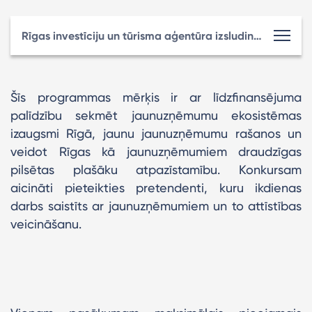
Rīgas investīciju un tūrisma aģentūra izsludina jaunuzņēmumu ekosistēmas atbalsta programmas konkursu
Šīs programmas mērķis ir ar līdzfinansējuma
palīdzību sekmēt jaunuzņēmumu ekosistēmas
izaugsmi Rīgā, jaunu jaunuzņēmumu rašanos un
veidot Rīgas kā jaunuzņēmumiem draudzīgas
pilsētas plašāku atpazīstamību. Konkursam
aicināti pieteikties pretendenti, kuru ikdienas
darbs saistīts ar jaunuzņēmumiem un to attīstības
veicināšanu.