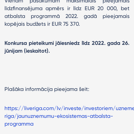
Vienam pasākumam maksimālais pieejamais
līdzfinansējuma apmērs ir līdz EUR 20 000, bet
atbalsta programmā 2022. gadā pieejamais
kopējais budžets ir EUR 75 370.
Konkursa pieteikumi jāiesniedz līdz 2022. gada 26.
jūnijam (ieskaitot).
Plašāka informācija pieejama šeit:
https://liveriga.com/lv/investe/investoriem/uznem
riga/jaunuznemumu-ekosistemas-atbalsta-
programma