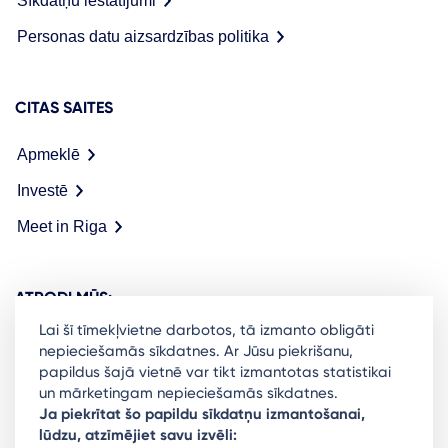
Sīkdatņu iestatījumi
Personas datu aizsardzības politika
CITAS SAITES
Apmeklē
Investē
Meet in Riga
ATRODI MŪS:
Lai šī tīmekļvietne darbotos, tā izmanto obligāti
nepieciešamās sīkdatnes. Ar Jūsu piekrišanu,
papildus šajā vietnē var tikt izmantotas statistikai
un mārketingam nepieciešamās sīkdatnes.
Ready to stay in the loop on Rigas business
Ja piekrītat šo papildu sīkdatņu izmantošanai,
lūdzu, atzīmējiet savu izvēli:
community? Subscribe to our newsletter.