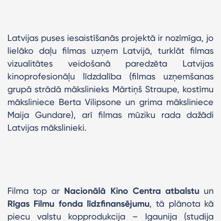
Latvijas puses iesaistīšanās projektā ir nozīmīga, jo
lielāko daļu filmas uzņem Latvijā, turklāt filmas
vizualitātes veidošanā paredzēta Latvijas
kinoprofesionāļu līdzdalība (filmas uzņemšanas
grupā strādā mākslinieks Mārtiņš Straupe, kostīmu
māksliniece Berta Vilipsone un grima māksliniece
Maija Gundare), arī filmas mūziku rada dažādi
Latvijas mākslinieki.
Filma top ar
Nacionālā Kino Centra atbalstu
un
Rīgas Filmu fonda līdzfinansējumu
, tā plānota kā
piecu valstu kopprodukcija – Igaunija (studija