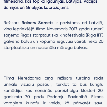
filmēšana, kas top kā Igaunijas, Latvijas, Vācijas,
Somijas un Grieķijas kopražojums.
Režisors
Rainers Sarnets
ir pazīstams arī Latvijā,
viņa iepriekšējā filma Novembris 2017. gada rudenī
saņēma Rīgas starptautiskā kinofestivāla (Riga IFF)
galveno balvu un kopumā ieguvusi vairāk nekā 20
starptautiska un nacionāla mēroga balvas.
Filmā Neredzamā cīņa režisors turpina radīt
unikālu vizuālu pasauli, turklāt tā būs kungfu
komēdija, kas norisinās pareizticīgo klosterī 20.
gadsimta 70. gadu Padomju Savienībā. Filmas
varoņiem kungfu ir veids, kā pārvarēt savu