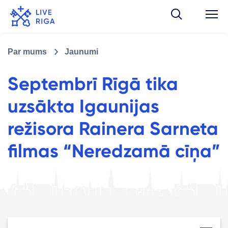
Par mums
Jaunumi
Septembrī Rīgā tika
uzsākta Igaunijas
režisora Rainera Sarneta
filmas “Neredzamā cīņa”