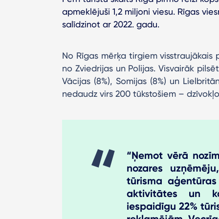
apmeklējuši 1,2 miljoni viesu. Rīgas vie
salīdzinot ar 2022. gadu.
No Rīgas mērķa tirgiem visstraujākais
no Zviedrijas un Polijas. Visvairāk pilsē
Vācijas (8%), Somijas (8%) un Lielbritā
nedaudz virs 200 tūkstošiem – dzīvokļo
“Ņemot vērā nozīm
nozares uzņēmēju,
tūrisma aģentūras 
aktivitātes un k
iespaidīgu 22% tūri