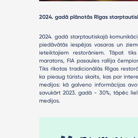
2024. gadā plānotās Rīgas starptautisk
2024. gadā starptautiskajā komunikācij
piedāvātās iespējas vasaras un ziema
ieteiktajiem restorāniem. Tāpat tik
maratons, FIA pasaules rallija čempionā
Tiks rīkotas tradicionālās Rīgas resto
ka pieaug tūristu skaits, kas par inte
medijos: kā galveno informācijas av
savukārt 2023. gadā - 30%, tāpēc liels
medijos.