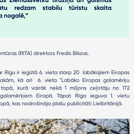
as Ziemassvētku tirdziņu un gaismas
ātu redzam stabilu tūristu skaita
a nogalē,”
ntūras (RITA) direktors Fredis Bikovs.
r Rīgu ir iegūtā 6. vieta starp 20 labākajiem Eiropas
takām, kā arī 6. vieta "Labāko Eiropas galamērķu
topā, kurā vairāk nekā 1 miljons ceļotāju no 172
m galamērķiem Eiropā. Tāpat Rīga ieguva 1. vietu
opā, kas nodrošināja plašu publicitāti Lielbritānijā.