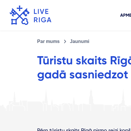
APME
Par mums
Jaunumi
Tūristu skaits Rīg
gadā sasniedzot 
Pērn tūristu skaits Rīgā pirmo reizi kop