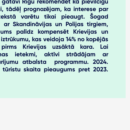
r gatavi Rīgu rekomendēt kā pievilcīgu
, tādēļ prognozējam, ka interese par
tekstā varētu tikai pieaugt. Šogad
m ar Skandināvijas un Polijas tirgiem,
gums palīdz kompensēt Krievijas un
tu iztrūkumu, kas veidoja 14% no kopējās
pirms Krievijas uzsāktā kara. Lai
nas ietekmi, aktīvi strādājam ar
arījumu atbalsta programmu. 2024.
tūristu skaita pieaugums pret 2023.