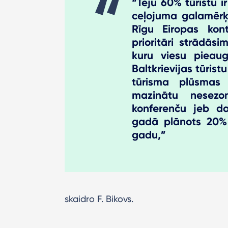
“Teju 60% tūristu i
ceļojuma galamērķi
Rīgu Eiropas kon
prioritāri strādāsi
kuru viesu pieau
Baltkrievijas tūris
tūrisma plūsmas 
mazinātu nesezo
konferenču jeb d
gadā plānots 20% 
gadu,”
skaidro F. Bikovs.