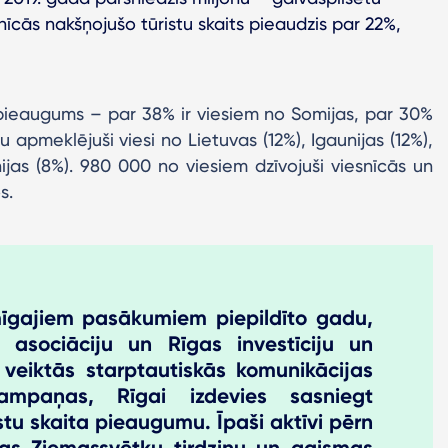
snīcās nakšņojušo tūristu skaits pieaudzis par 22%,
 pieaugums – par 38% ir viesiem no Somijas, par 30%
tu apmeklējuši viesi no Lietuvas (12%), Igaunijas (12%),
nijas (8%). 980 000 no viesiem dzīvojuši viesnīcās un
s.
īgajiem pasākumiem piepildīto gadu,
 asociāciju un Rīgas investīciju un
veiktās starptautiskās komunikācijas
ampaņas, Rīgai izdevies sasniegt
stu skaita pieaugumu. Īpaši aktīvi pērn