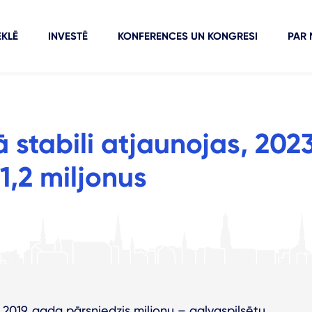
KLĒ
INVESTĒ
KONFERENCES UN KONGRESI
PAR
ā stabili atjaunojas, 2023
1,2 miljonus
š 2019. gada pārsniedzis miljonu – galvaspilsētu