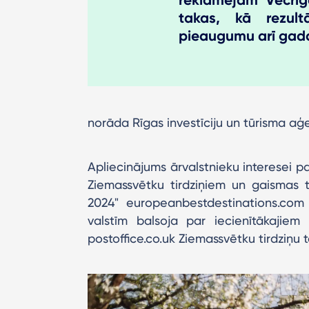
reklamējām Vecrīg
takas, kā rezult
pieaugumu arī gad
norāda Rīgas investīciju un tūrisma aģe
Apliecinājums ārvalstnieku interesei pa
Ziemassvētku tirdziņiem un gaismas 
2024" europeanbestdestinations.com 
valstīm balsoja par iecienītākajie
postoffice.co.uk Ziemassvētku tirdziņu t