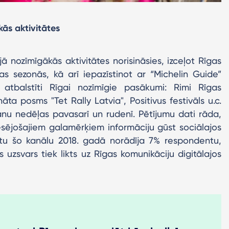
ās aktivitātes
ā nozīmīgākās aktivitātes norisināsies, izceļot Rīgas
s sezonās, kā arī iepazīstinot ar “Michelin Guide”
s atbalstīti Rīgai nozīmīgie pasākumi: Rimi Rīgas
ta posms "Tet Rally Latvia", Positivus festivāls u.c.
rānu nedēļas pavasarī un rudenī. Pētījumu dati rāda,
resējošajiem galamērķiem informāciju gūst sociālajos
otu šo kanālu 2018. gadā norādīja 7% respondentu,
 uzsvars tiek likts uz Rīgas komunikāciju digitālajos