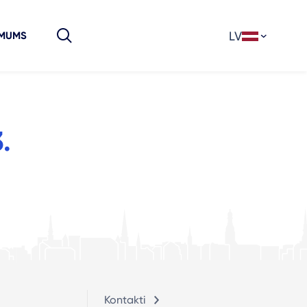
LV
 MUMS
.
Kontakti