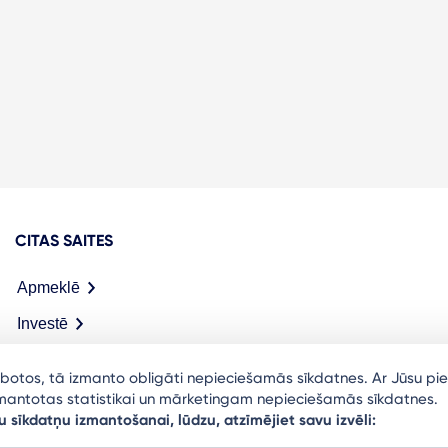
CITAS SAITES
Apmeklē
Investē
Meet in Riga
arbotos, tā izmanto obligāti nepieciešamās sīkdatnes. Ar Jūsu pie
izmantotas statistikai un mārketingam nepieciešamās sīkdatnes.
u sīkdatņu izmantošanai, lūdzu, atzīmējiet savu izvēli: