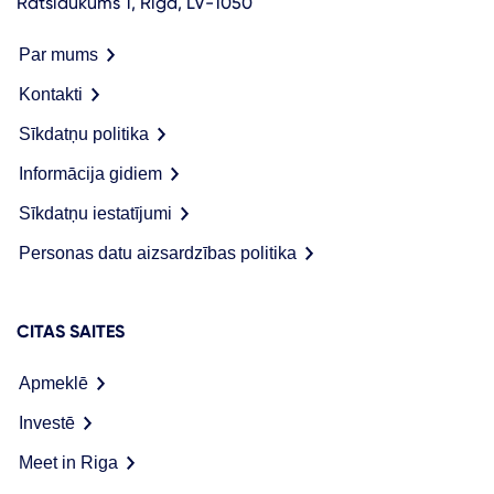
Rātslaukums 1, Rīga, LV-1050
Par mums
Kontakti
Sīkdatņu politika
Informācija gidiem
Sīkdatņu iestatījumi
Personas datu aizsardzības politika
CITAS SAITES
Apmeklē
Investē
Meet in Riga