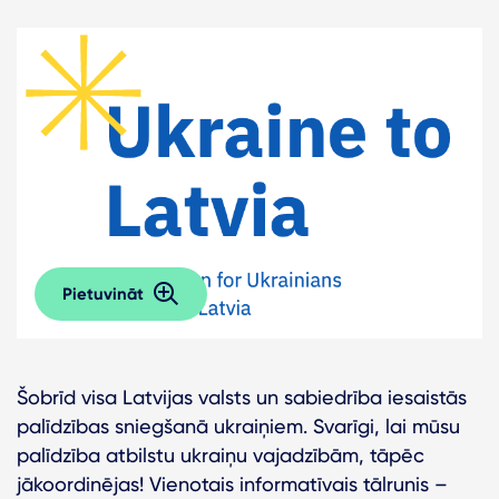
Pietuvināt
Šobrīd visa Latvijas valsts un sabiedrība iesaistās
palīdzības sniegšanā ukraiņiem. Svarīgi, lai mūsu
palīdzība atbilstu ukraiņu vajadzībām, tāpēc
jākoordinējas! Vienotais informatīvais tālrunis –