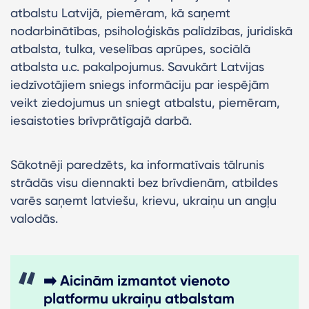
atbalstu Latvijā, piemēram, kā saņemt
nodarbinātības, psiholoģiskās palīdzības, juridiskā
atbalsta, tulka, veselības aprūpes, sociālā
atbalsta u.c. pakalpojumus. Savukārt Latvijas
iedzīvotājiem sniegs informāciju par iespējām
veikt ziedojumus un sniegt atbalstu, piemēram,
iesaistoties brīvprātīgajā darbā.
Sākotnēji paredzēts, ka informatīvais tālrunis
strādās visu diennakti bez brīvdienām, atbildes
varēs saņemt latviešu, krievu, ukraiņu un angļu
valodās.
➡️ Aicinām izmantot vienoto
platformu ukraiņu atbalstam