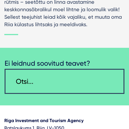
rütmis – seetõttu on linna avastamine
keskkonnasõbralikul moel lihtne ja loomulik valik!
Sellest teejuhist leiad kõik vajaliku, et muuta oma
Riia külastus lihtsaks ja meeldivaks.
Ei leidnud soovitud teavet?
Riga Investment and Tourism Agency
Ratslaukums 1, Riia, LV-1050