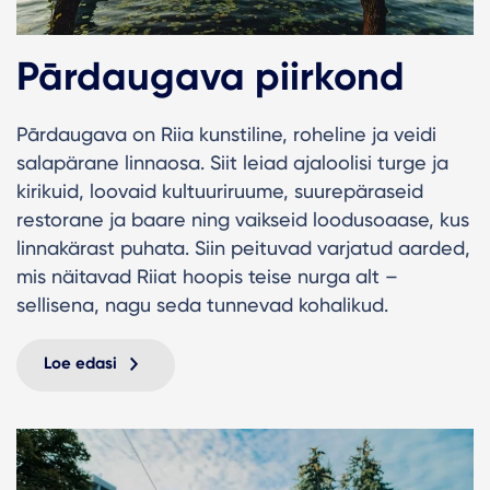
Pārdaugava piirkond
Pārdaugava on Riia kunstiline, roheline ja veidi
salapärane linnaosa. Siit leiad ajaloolisi turge ja
kirikuid, loovaid kultuuriruume, suurepäraseid
restorane ja baare ning vaikseid loodusoaase, kus
linnakärast puhata. Siin peituvad varjatud aarded,
mis näitavad Riiat hoopis teise nurga alt –
sellisena, nagu seda tunnevad kohalikud.
Loe edasi