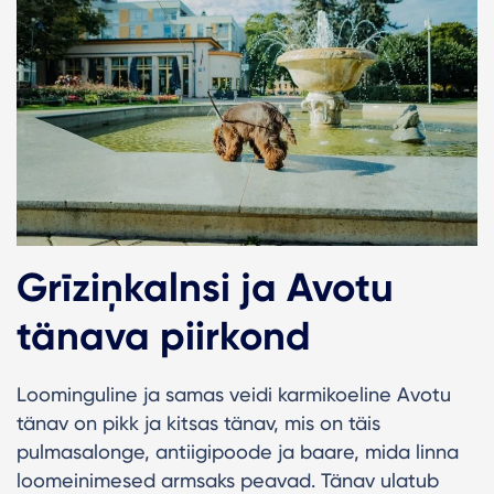
Grīziņkalnsi ja Avotu
tänava piirkond
Loominguline ja samas veidi karmikoeline Avotu
tänav on pikk ja kitsas tänav, mis on täis
pulmasalonge, antiigipoode ja baare, mida linna
loomeinimesed armsaks peavad. Tänav ulatub