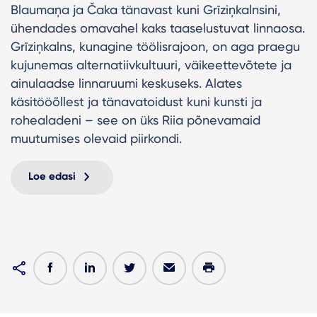
Blaumaņa ja Čaka tänavast kuni Grīziņkalnsini,
ühendades omavahel kaks taaselustuvat linnaosa.
Grīziņkalns, kunagine töölisrajoon, on aga praegu
kujunemas alternatiivkultuuri, väikeettevõtete ja
ainulaadse linnaruumi keskuseks. Alates
käsitööõllest ja tänavatoidust kuni kunsti ja
rohealadeni – see on üks Riia põnevamaid
muutumises olevaid piirkondi.
Loe edasi