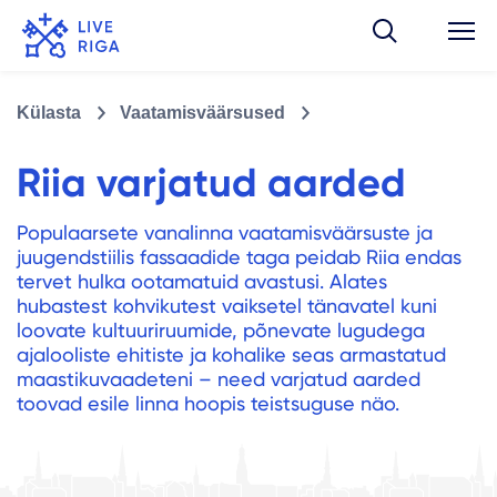
Külasta
Vaatamisväärsused
Riia varjatud aarded
Populaarsete vanalinna vaatamisväärsuste ja
juugendstiilis fassaadide taga peidab Riia endas
tervet hulka ootamatuid avastusi. Alates
hubastest kohvikutest vaiksetel tänavatel kuni
loovate kultuuriruumide, põnevate lugudega
ajalooliste ehitiste ja kohalike seas armastatud
maastikuvaadeteni – need varjatud aarded
toovad esile linna hoopis teistsuguse näo.