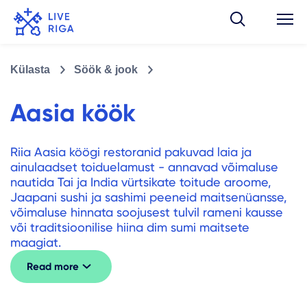
Külasta
Söök & jook
Aasia köök
Riia Aasia köögi restoranid pakuvad laia ja
ainulaadset toiduelamust - annavad võimaluse
nautida Tai ja India vürtsikate toitude aroome,
Jaapani sushi ja sashimi peeneid maitsenüansse,
võimaluse hinnata soojusest tulvil rameni kausse
või traditsioonilise hiina dim sumi maitsete
maagiat.
Read more