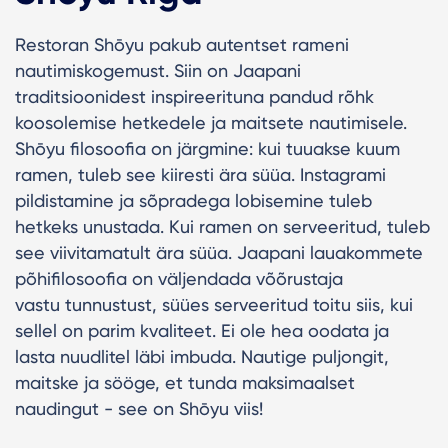
Restoran Shōyu pakub autentset rameni
nautimiskogemust. Siin on Jaapani
traditsioonidest inspireerituna pandud rõhk
koosolemise hetkedele ja maitsete nautimisele.
Shōyu filosoofia on järgmine: kui tuuakse kuum
ramen, tuleb see kiiresti ära süüa. Instagrami
pildistamine ja sõpradega lobisemine tuleb
hetkeks unustada. Kui ramen on serveeritud, tuleb
see viivitamatult ära süüa. Jaapani lauakommete
põhifilosoofia on väljendada võõrustaja
vastu tunnustust, süües serveeritud toitu siis, kui
sellel on parim kvaliteet. Ei ole hea oodata ja
lasta nuudlitel läbi imbuda. Nautige puljongit,
maitske ja sööge, et tunda maksimaalset
naudingut - see on Shōyu viis!