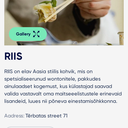
Gallery
RIIS
RIIS on elav Aasia stiilis kohvik, mis on
spetsialiseerunud wontonitele, pakkudes
ainulaadset kogemust, kus külastajad saavad
valida vastavalt oma maitseeelistustele erinevaid
lisandeid, luues nii põneva einestamisõhkkonna.
Aadress:
Tērbatas street 71