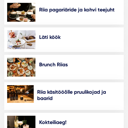
Riia pagariäride ja kohvi teejuht
Läti köök
Brunch Riias
Riia käsitööõlle pruulikojad ja
baarid
Kokteiliaeg!