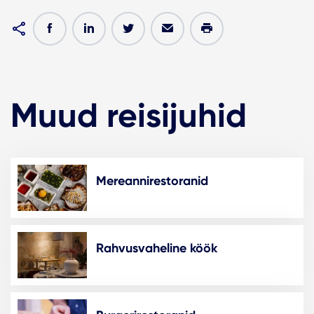
Muud reisijuhid
Mereannirestoranid
Rahvusvaheline köök