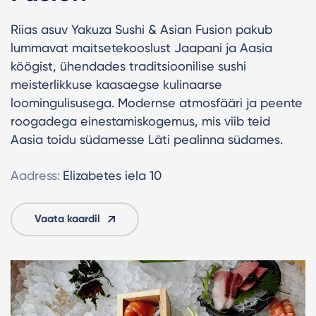
Riias asuv Yakuza Sushi & Asian Fusion pakub
lummavat maitsetekooslust Jaapani ja Aasia
köögist, ühendades traditsioonilise sushi
meisterlikkuse kaasaegse kulinaarse
loomingulisusega. Modernse atmosfääri ja peente
roogadega einestamiskogemus, mis viib teid
Aasia toidu südamesse Läti pealinna südames.
Aadress:
Elizabetes iela 10
Vaata kaardil