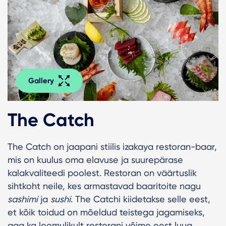
Gallery
The Catch
The Catch on jaapani stiilis izakaya restoran-baar,
mis on kuulus oma elavuse ja suurepärase
kalakvaliteedi poolest. Restoran on väärtuslik
sihtkoht neile, kes armastavad baaritoite nagu
sashimi
ja
sushi
. The Catchi kiidetakse selle eest,
et kõik toidud on mõeldud teistega jagamiseks,
aga ka loomulikult restorani võime eest luua