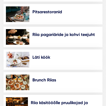
Pitsarestoranid
Riia pagariäride ja kohvi teejuht
Läti köök
Brunch Riias
Riia käsitööõlle pruulikojad ja