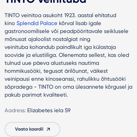
TINTO veinitoa asukoht 1923. aastal ehitatud
kino
Splendid Palace
kõrval lisab igale
gastronoomilisele või peadpööritavale seiklusele
mõnusat ajaloolist nostalgiat ning
veinituba kohandub paindlikult iga külastaja
soovide ja elustiiliga. Olenemata sellest, kas oled
tulnud uue päeva alustuseks nautima
hommikusööki, tegusat ärilõunat, väikest
veinipausi enne kinoseanssi, rahulikku õhtusööki
sõpradega - TINTO on oma ülesannete kõrgusel ja
pakub parimat kvaliteeti.
Aadress:
Elizabetes iela 59
Vaata kaardil