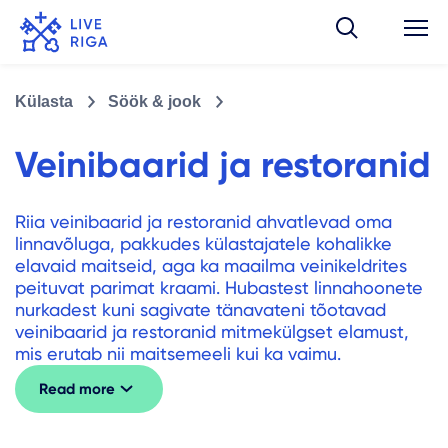
Külasta
Söök & jook
Veinibaarid ja restoranid
Riia veinibaarid ja restoranid ahvatlevad oma
linnavõluga, pakkudes külastajatele kohalikke
elavaid maitseid, aga ka maailma veinikeldrites
peituvat parimat kraami. Hubastest linnahoonete
nurkadest kuni sagivate tänavateni tõotavad
veinibaarid ja restoranid mitmekülgset elamust,
mis erutab nii maitsemeeli kui ka vaimu.
Read more