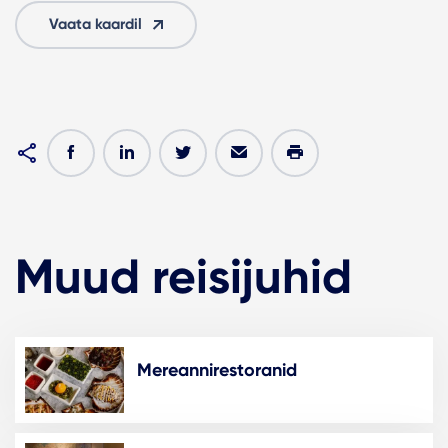
Vaata kaardil
Muud reisijuhid
Mereannirestoranid