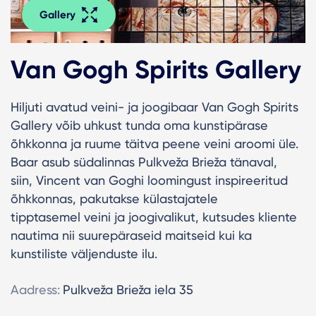
Gallery
Van Gogh Spirits Gallery
Hiljuti avatud veini- ja joogibaar Van Gogh Spirits
Gallery võib uhkust tunda oma kunstipärase
õhkkonna ja ruume täitva peene veini aroomi üle.
Baar asub südalinnas Pulkveža Brieža tänaval,
siin, Vincent van Goghi loomingust inspireeritud
õhkkonnas, pakutakse külastajatele
tipptasemel veini ja joogivalikut, kutsudes kliente
nautima nii suurepäraseid maitseid kui ka
kunstiliste väljenduste ilu.
Aadress:
Pulkveža Brieža iela 35