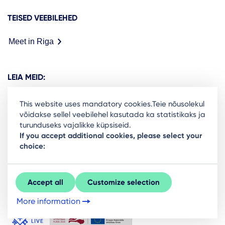
TEISED VEEBILEHED
Meet in Riga
LEIA MEID:
This website uses mandatory cookies.Teie nõusolekul
võidakse sellel veebilehel kasutada ka statistikaks ja
turunduseks vajalikke küpsiseid.
Ready to stay in the loop on Rigas business
If you accept additional cookies, please select your
choice:
community? Subscribe to our newsletter.
Sign Up
Accept all
Customize selection
More information