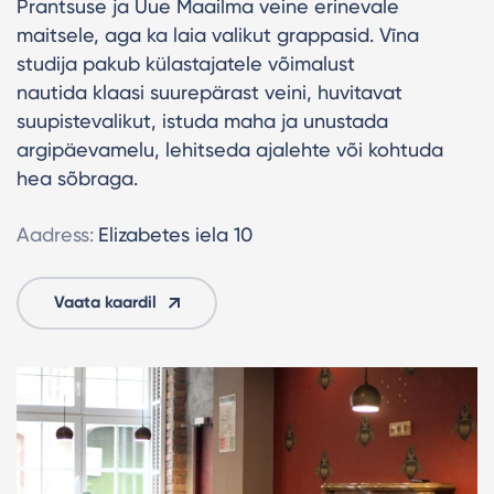
Prantsuse ja Uue Maailma veine erinevale
maitsele, aga ka laia valikut grappasid. Vīna
studija pakub külastajatele võimalust
nautida klaasi suurepärast veini, huvitavat
suupistevalikut, istuda maha ja unustada
argipäevamelu, lehitseda ajalehte või kohtuda
hea sõbraga.
Aadress:
Elizabetes iela 10
Vaata kaardil