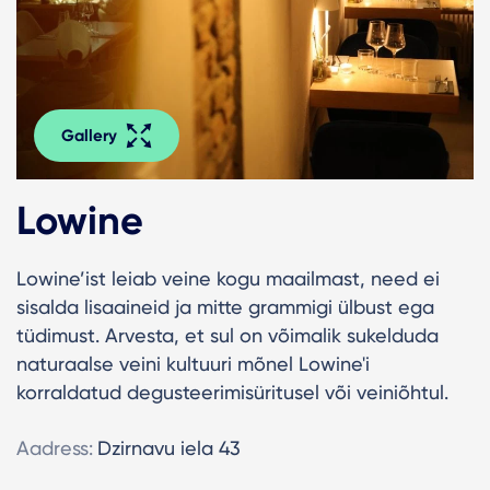
Gallery
Lowine
Lowine’ist leiab veine kogu maailmast, need ei
sisalda lisaaineid ja mitte grammigi ülbust ega
tüdimust. Arvesta, et sul on võimalik sukelduda
naturaalse veini kultuuri mõnel Lowine'i
korraldatud degusteerimisüritusel või veiniõhtul.
Aadress:
Dzirnavu iela 43