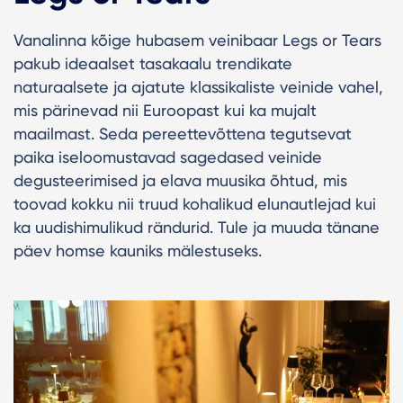
Vanalinna kõige hubasem veinibaar Legs or Tears
pakub ideaalset tasakaalu trendikate
naturaalsete ja ajatute klassikaliste veinide vahel,
mis pärinevad nii Euroopast kui ka mujalt
maailmast. Seda pereettevõttena tegutsevat
paika iseloomustavad sagedased veinide
degusteerimised ja elava muusika õhtud, mis
toovad kokku nii truud kohalikud elunautlejad kui
ka uudishimulikud rändurid. Tule ja muuda tänane
päev homse kauniks mälestuseks.