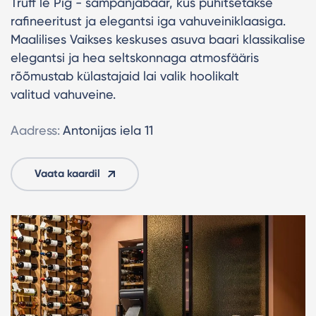
Truff le Pig - šampanjabaar, kus pühitsetakse
rafineeritust ja elegantsi iga vahuveiniklaasiga.
Maalilises Vaikses keskuses asuva baari klassikalise
elegantsi ja hea seltskonnaga atmosfääris
rõõmustab külastajaid lai valik hoolikalt
valitud vahuveine.
Aadress:
Antonijas iela 11
Vaata kaardil