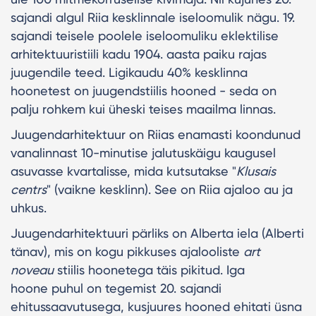
sajandi algul Riia kesklinnale iseloomulik nägu. 19.
sajandi teisele poolele iseloomuliku eklektilise
arhitektuuristiili kadu 1904. aasta paiku rajas
juugendile teed. Ligikaudu 40% kesklinna
hoonetest on juugendstiilis hooned - seda on
palju rohkem kui üheski teises maailma linnas.
Juugendarhitektuur on Riias enamasti koondunud
vanalinnast 10-minutise jalutuskäigu kaugusel
asuvasse kvartalisse, mida kutsutakse "
Klusais
centrs
" (vaikne kesklinn). See on Riia ajaloo au ja
uhkus.
Juugendarhitektuuri pärliks on Alberta iela (Alberti
tänav), mis on kogu pikkuses ajalooliste
art
noveau
stiilis hoonetega täis pikitud. Iga
hoone puhul on tegemist 20. sajandi
ehitussaavutusega, kusjuures hooned ehitati üsna