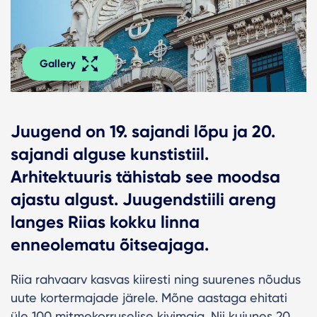
Gallery
Juugend on 19. sajandi lõpu ja 20.
sajandi alguse kunstistiil.
Arhitektuuris tähistab see moodsa
ajastu algust. Juugendstiili areng
langes Riias kokku linna
enneolematu õitseajaga.
Riia rahvaarv kasvas kiiresti ning suurenes nõudus
uute kortermajade järele. Mõne aastaga ehitati
üle 100 mitmekorruselise kivimaja. Nii kujunes 20.