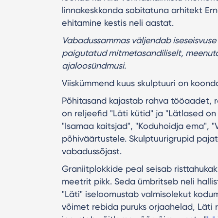
linnakeskkonda sobitatuna arhitekt Er
ehitamine kestis neli aastat.
Vabadussammas väljendab iseseisvuse i
paigutatud mitmetasandiliselt, meenutad
ajaloosündmusi.
Viiskümmend kuus skulptuuri on koondat
Põhitasand kajastab rahva tööaadet, ra
on reljeefid "Läti kütid" ja "Lätlased on
"Isamaa kaitsjad", "Koduhoidja ema", "
põhiväärtustele. Skulptuurigrupid pajat
vabadussõjast.
Graniitplokkide peal seisab risttahukaku
meetrit pikk. Seda ümbritseb neli hallis
"Läti" iseloomustab valmisolekut kodum
võimet rebida puruks orjaahelad, Läti 