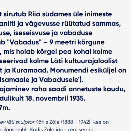
 sirutub Riia südames üle inimeste
iiti ja vägevusse rüütatud sammas,
tsuse, iseseisvuse ja vabaduse
ab "Vabadus" – 9 meetri kõrgune
, mis hoiab kõrgel pea kohal kolme
seerivad kolme Läti kultuurajaloolist
et ja Kuramaad. Monumendi esiküljel on
'Isamaale ja Vabadusele').
jaminev raha saadi annetuste kaudu,
likult 18. novembril 1935.
7m.
v läti skulptor
Kārlis Zāle (1888 - 1942), kes on
lansambli. Kārlis Zāle idee realiseeris