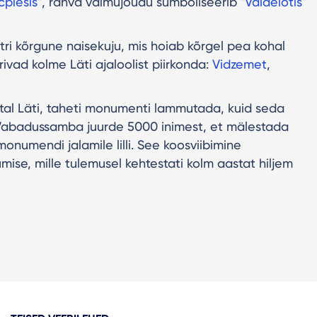
čplēsis
", rahva vaimujõudu sümboliseerib "
Vaidelotis
"
ri kõrgune naisekuju, mis hoiab kõrgel pea kohal
ivad kolme Läti ajaloolist piirkonda:
Vidzemet
,
tal Läti, taheti monumenti lammutada, kuid seda
nes Vabadussamba juurde 5000 inimest, et mälestada
numendi jalamile lilli. See koosviibimine
umise, mille tulemusel kehtestati kolm aastat hiljem