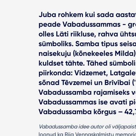
Juba rohkem kui sada aastat
peade Vabadussammas - gran
olles Läti riikluse, rahva üh
sümboliks. Samba tipus seis
naisekuju (kõnekeeles Milda)
kuldset tähte. Tähed sümboli
piirkonda: Vidzemet, Latgal
sõnad Tēvzemei un Brīvībai (
Vabadussamba rajamiseks va
Vabadussammas ise avati pidu
Vabadussamba kõrgus – 42,
V
abadussamba idee autor oli väljapaiste
loonud ka Riia Vennaskalmistu memoriaa