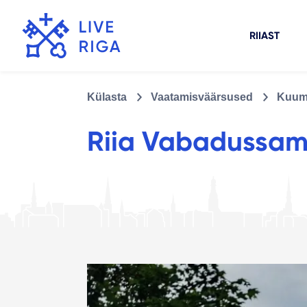
RIIAST
Külasta
Vaatamisväärsused
Kuum
Riia Vabadussa