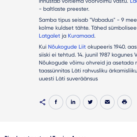
innustab võitlema võõrvõimu vastu."
Lā
- baltlaste preester.
Samba tipus seisab "Vabadus" - 9 meet
kolme kuldset tähte. Tähed sümboliseer
Latgalet
ja
Kuramaad
.
Kui
Nõukogude Liit
okupeeris 1940. aas
siiski ei tehtud. 14. juunil 1987 kogu
Nõukogude võimu ohvreid ja asetada mo
taassünnitas Läti rahvusliku ärkamisliik
uuesti Läti suveräänsus