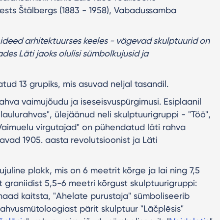
nests Štālbergs (1883 - 1958), Vabadussamba
deed arhitektuurses keeles - vägevad skulptuurid on
es Läti jaoks olulisi sümbolkujusid ja
ud 13 grupiks, mis asuvad neljal tasandil.
hva vaimujõudu ja iseseisvuspürgimusi. Esiplaanil
 laulurahvas", ülejäänud neli skulptuurigruppi - "Töö",
Vaimuelu virgutajad" on pühendatud läti rahva
avad 1905. aasta revolutsioonist ja Läti
juline plokk, mis on 6 meetrit kõrge ja lai ning 7,5
t graniidist 5,5-6 meetri kõrgust skulptuurigruppi:
aad kaitsta, "Ahelate purustaja" sümboliseerib
rahvusmütoloogiast pärit skulptuur "Lāčplēsis"