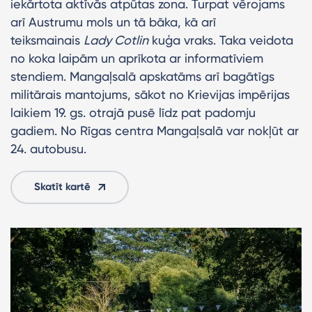
iekārtota aktīvās atpūtas zona. Turpat vērojams
arī Austrumu mols un tā bāka, kā arī
teiksmainais
Lady Cotlin
kuģa vraks. Taka veidota
no koka laipām un aprīkota ar informatīviem
stendiem. Mangaļsalā apskatāms arī bagātīgs
militārais mantojums, sākot no Krievijas impērijas
laikiem 19. gs. otrajā pusē līdz pat padomju
gadiem. No Rīgas centra Mangaļsalā var nokļūt ar
24. autobusu.
Skatīt kartē