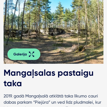
Galerija
Mangaļsalas pastaigu
taka
2019. gadā Mangaļsalā atklātā taka līkumo cauri
dabas parkam “Piejūra” un ved līdz pludmalei, kur