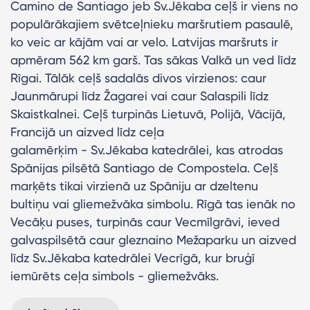
Camino de Santiago jeb Sv.Jēkaba ceļš ir viens no
populārākajiem svētceļnieku maršrutiem pasaulē,
ko veic ar kājām vai ar velo. Latvijas maršruts ir
apmēram 562 km garš. Tas sākas Valkā un ved līdz
Rīgai. Tālāk ceļš sadalās divos virzienos: caur
Jaunmārupi līdz Žagarei vai caur Salaspili līdz
Skaistkalnei. Ceļš turpinās Lietuvā, Polijā, Vācijā,
Francijā un aizved līdz ceļa
galamērķim - Sv.Jēkaba katedrālei, kas atrodas
Spānijas pilsētā Santiago de Compostela. Ceļš
marķēts tikai virzienā uz Spāniju ar dzeltenu
bultiņu vai gliemežvāka simbolu. Rīgā tas ienāk no
Vecāķu puses, turpinās caur Vecmīlgrāvi, ieved
galvaspilsētā caur gleznaino Mežaparku un aizved
līdz Sv.Jēkaba katedrālei Vecrīgā, kur bruģī
iemūrēts ceļa simbols - gliemežvāks.