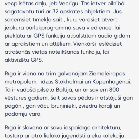
vecpilsētas daļu, jeb Vecrīgu. Tas ietver pilnībā
sagatavotu tūri ar 32 apskates objektiem. Jūs
saņemsiet tīmekļa saiti, kuru varēsiet atvērt
jebkurā pārlūkprogrammā savā viedierīcē, lai
piekļūtu ar GPS funkciju atbalstītam audio gidam
ar aprakstiem un attēliem. Vienkārši ieslēdziet
atrašanās vietas noteikšanas funkciju, lai
aktivizētu GPS.
Rīga ir viena no trim galvenajām Ziemeļeiropas
metropolēm, līdzās Stokholmai un Kopenhāgenai.
Tā ir vadošā pilsēta Baltijā, un ar saviem 800
vēstures gadiem, šeit savas pēdas ir atstājuši gan
pagāni, gan vācu bruņinieki, zviedru karaļi un
padomju vara.
Rīga ir slavena ar savu iespaidīgo arhitektūru,
tostarp ar otro lielāko jūgendstila ēku kolekciju