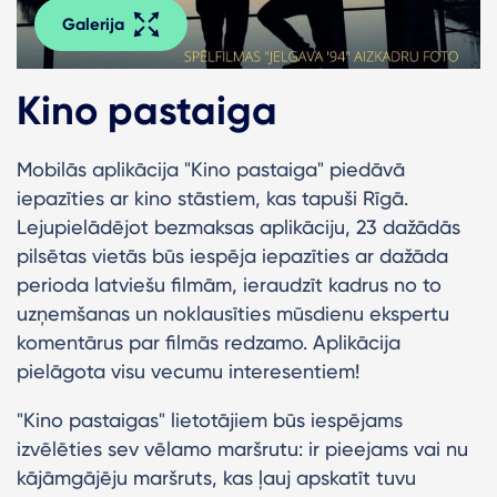
Galerija
Kino pastaiga
Mobilās aplikācija "Kino pastaiga" piedāvā
iepazīties ar kino stāstiem, kas tapuši Rīgā.
Lejupielādējot bezmaksas aplikāciju, 23 dažādās
pilsētas vietās būs iespēja iepazīties ar dažāda
perioda latviešu filmām, ieraudzīt kadrus no to
uzņemšanas un noklausīties mūsdienu ekspertu
komentārus par filmās redzamo. Aplikācija
pielāgota visu vecumu interesentiem!
"Kino pastaigas" lietotājiem būs iespējams
izvēlēties sev vēlamo maršrutu: ir pieejams vai nu
kājāmgājēju maršruts, kas ļauj apskatīt tuvu