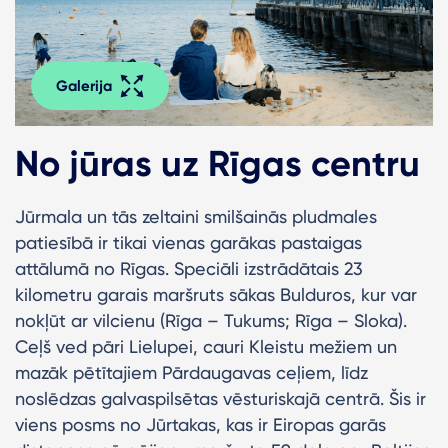
Galerija
No jūras uz Rīgas centru
Jūrmala un tās zeltaini smilšainās pludmales
patiesībā ir tikai vienas garākas pastaigas
attālumā no Rīgas. Speciāli izstrādātais 23
kilometru garais maršruts sākas Bulduros, kur var
nokļūt ar vilcienu (Rīga – Tukums; Rīga – Sloka).
Ceļš ved pāri Lielupei, cauri Kleistu mežiem un
mazāk pētītajiem Pārdaugavas ceļiem, līdz
noslēdzas galvaspilsētas vēsturiskajā centrā. Šis ir
viens posms no Jūrtakas, kas ir Eiropas garās