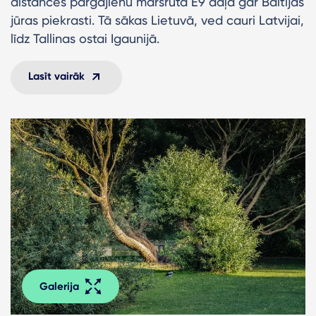
distances pārgājienu maršruta E9 daļa gar Baltijas
jūras piekrasti. Tā sākas Lietuvā, ved cauri Latvijai,
līdz Tallinas ostai Igaunijā.
Lasīt vairāk
Galerija