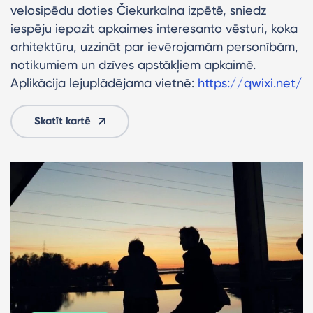
velosipēdu doties Čiekurkalna izpētē, sniedz
iespēju iepazīt apkaimes interesanto vēsturi, koka
arhitektūru, uzzināt par ievērojamām personībām,
notikumiem un dzīves apstākļiem apkaimē.
Aplikācija lejuplādējama vietnē:
https://qwixi.net/
Skatīt kartē