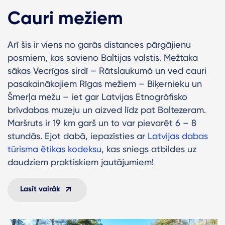
Cauri mežiem
Arī šis ir viens no garās distances pārgājienu
posmiem, kas savieno Baltijas valstis. Mežtaka
sākas Vecrīgas sirdī – Rātslaukumā un ved cauri
pasakainākajiem Rīgas mežiem – Biķernieku un
Šmerļa mežu – iet gar Latvijas Etnogrāfisko
brīvdabas muzeju un aizved līdz pat Baltezeram.
Maršruts ir 19 km garš un to var pievarēt 6 – 8
stundās. Ejot dabā, iepazīsties ar
Latvijas dabas
tūrisma ētikas kodeksu
, kas sniegs atbildes uz
daudziem praktiskiem jautājumiem!
Lasīt vairāk