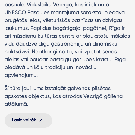
pasaulē. Viduslaiku Vecrīga, kas ir iekļauta
UNESCO Pasaules mantojuma sarakstā, piedāvā
bruģētās ielas, vēsturiskās baznīcas un dzīvīgas
laukumus. Papildus bagātīgajai pagātnei, Rīga ir
arī mūsdienu kultūras centrs ar plaukstošu mākslas
vidi, daudzveidīgu gastronomiju un dinamisku
naktsdzīvi. Neatkarīgi no tā, vai izpētāt senās
alejas vai baudāt pastaigu gar upes krastu, Rīga
piedāvā unikālu tradīciju un inovāciju
apvienojumu.
Šī tūre ļauj jums izstaigāt galvenos pilsētas
apskates objektus, kas atrodas Vecrīgā gājiena
attālumā.
Lasīt vairāk