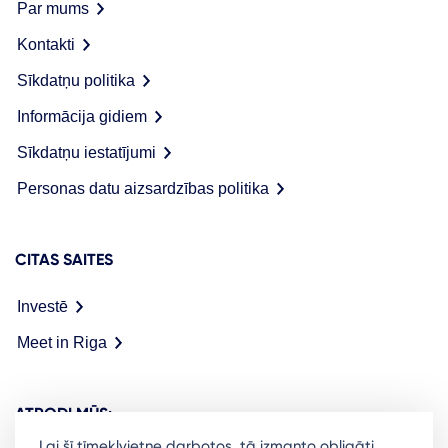
Par mums
Kontakti
Sīkdatņu politika
Informācija gidiem
Sīkdatņu iestatījumi
Personas datu aizsardzības politika
CITAS SAITES
Investē
Meet in Riga
ATRODI MŪS:
Lai šī tīmekļvietne darbotos, tā izmanto obligāti