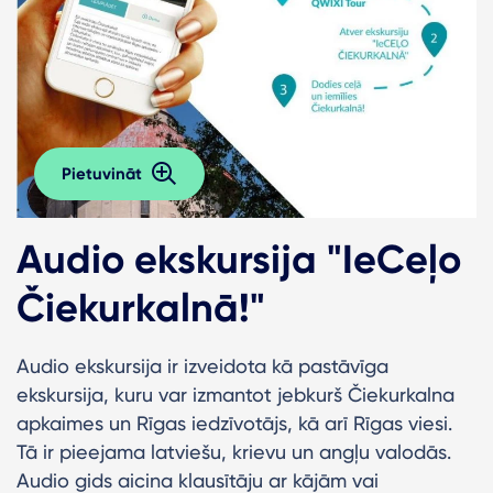
Pietuvināt
Audio ekskursija "IeCeļo
Čiekurkalnā!"
Audio ekskursija ir izveidota kā pastāvīga
ekskursija, kuru var izmantot jebkurš Čiekurkalna
apkaimes un Rīgas iedzīvotājs, kā arī Rīgas viesi.
Tā ir pieejama latviešu, krievu un angļu valodās.
Audio gids aicina klausītāju ar kājām vai