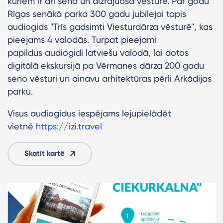
kuriem ir arī sena un aizrajuoša vēsture. Par godu
Rīgas senākā parka 300 gadu jubilejai tapis
audiogids "Trīs gadsimti Viesturdārza vēsturē", kas
pieejams 4 valodās. Turpat pieejami
papildus audiogidi latviešu valodā, lai dotos
digitālā ekskursijā pa Vērmanes dārza 200 gadu
seno vēsturi un ainavu arhitektūras pērli Arkādijas
parku.
Visus audiogidus iespējams lejupielādēt
vietnē
https://izi.travel
Skatīt kartē