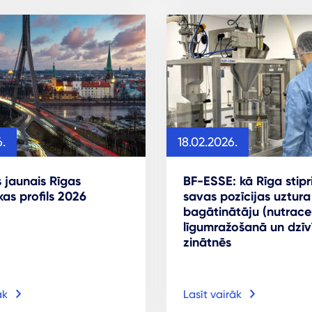
.
18.02.2026.
s jaunais Rīgas
BF-ESSE: kā Rīga stipr
as profils 2026
savas pozīcijas uztura
bagātinātāju (nutrace
līgumražošanā un dzīv
zinātnēs
āk
Lasīt vairāk