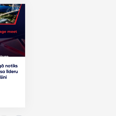
ā notiks
sa līderu
šini