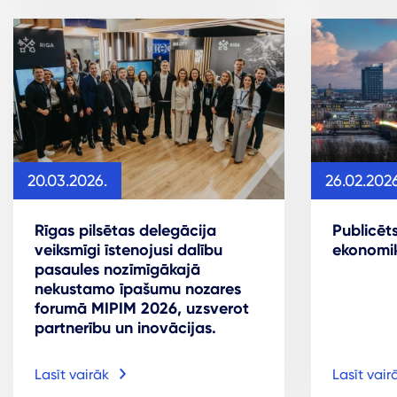
20.03.2026.
26.02.2026
Rīgas pilsētas delegācija
Publicēt
veiksmīgi īstenojusi dalību
ekonomik
pasaules nozīmīgākajā
nekustamo īpašumu nozares
forumā MIPIM 2026, uzsverot
partnerību un inovācijas.
Lasīt vairāk
Lasīt vair