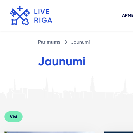
APME
Jaunumi
Par mums
Jaunumi
Visi