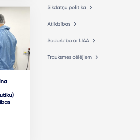
Sīkdatņu politika
Atlīdzības
Sadarbība ar LIAA
Trauksmes cēlējiem
ina
utiku)
ības