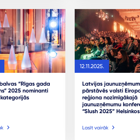
12.11.2025.
 balvas “Rīgas gada
Latvijas jaunuzņēmum
s” 2025 nominanti
pārstāvēs valsti Eirop
 kategorijās
reģiona nozīmīgākajā
jaunuzņēmumu konfer
“Slush 2025” Helsinkos
āk
Lasīt vairāk