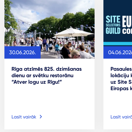
30.06.2026.
04.06.202
Rīga atzīmēs 825. dzimšanas
Pasaules
dienu ar svētku restorānu
lokāciju 
“Atver logu uz Rīgu!”
uz Site S
Eiropas 
Lasīt vairāk
Lasīt vair