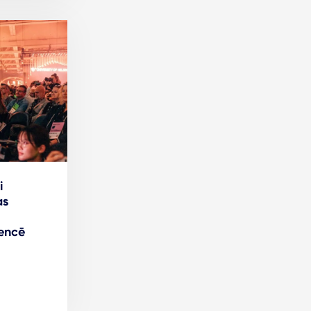
i
as
encē