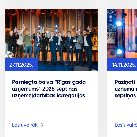
14.11.2025.
27.11.2025.
Paziņoti
Pasniegta balva “Rīgas gada
uzņēmum
uzņēmums” 2025 septiņās
septiņās
uzņēmējdarbības kategorijās
Lasīt vairāk
Lasīt vair