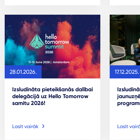
17.12.2025.
28.01.2026.
Izsludin
Izsludināta pieteikšanās dalībai
jaunuzņ
delegācijā uz Hello Tomorrow
program
samitu 2026!
Lasīt vairāk
Lasīt vair