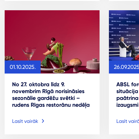
01.10.2025.
26.09.2025
No 27. oktobra līdz 9.
ABSL for
novembrim Rīgā norisināsies
situācij
sezonālie gardēžu svētki –
paātrin
rudens Rīgas restorānu nedēļa
izaugsmi
Lasīt vairāk
Lasīt vair