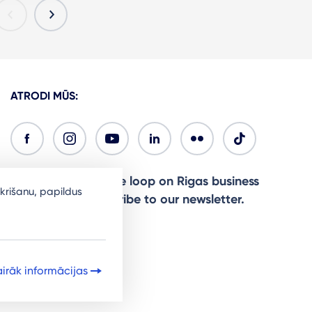
ATRODI MŪS:
Ready to stay in the loop on Rigas business
krišanu, papildus
community? Subscribe to our newsletter.
Sign Up
irāk informācijas