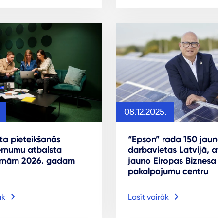
08.12.2025.
āta pieteikšanās
“Epson” rada 150 jaun
ēmumu atbalsta
darbavietas Latvijā, a
mām 2026. gadam
jauno Eiropas Biznesa
pakalpojumu centru
āk
Lasīt vairāk