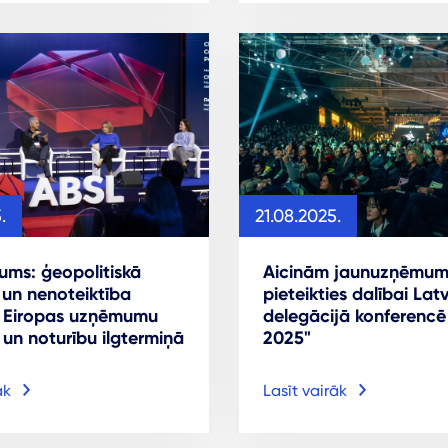
.
21.08.2025.
ums: ģeopolitiskā
Aicinām jaunuzņēmum
a un nenoteiktība
pieteikties dalībai Latv
a Eiropas uzņēmumu
delegācijā konferencē
 un noturību ilgtermiņā
2025"
āk
Lasīt vairāk