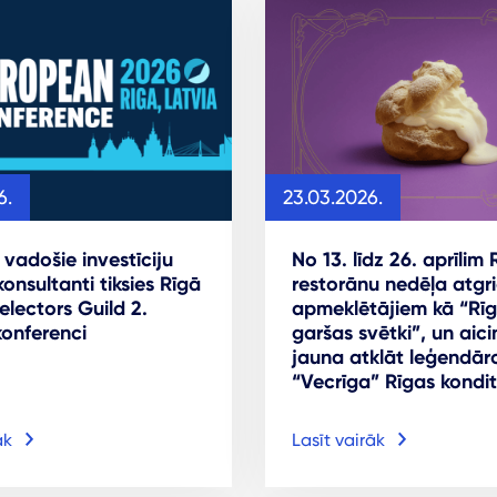
6.
23.03.2026.
 vadošie investīciju
No 13. līdz 26. aprīlim 
konsultanti tiksies Rīgā
restorānu nedēļa atgri
electors Guild 2.
apmeklētājiem kā “Rī
konferenci
garšas svētki”, un aic
jauna atklāt leģendār
“Vecrīga” Rīgas kondit
āk
Lasīt vairāk