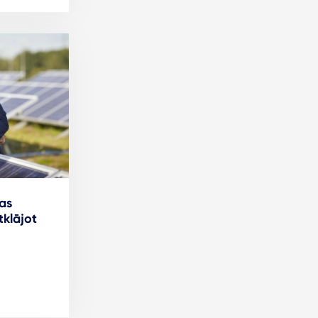
as
tklājot