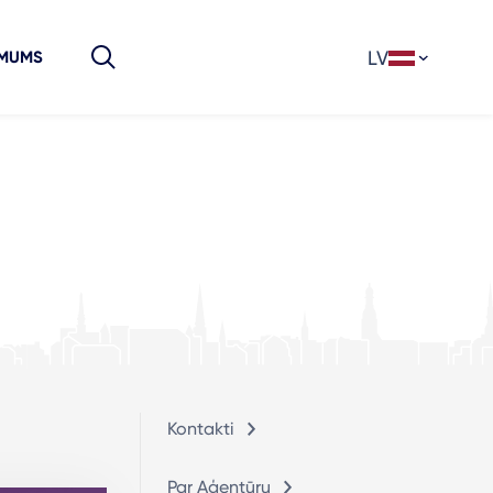
LV
 MUMS
Kontakti
Par Aģentūru