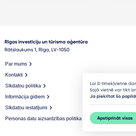
Rīgas investīciju un tūrisma aģentūra
Rātslaukums 1, Rīga, LV-1050
Par mums
Kontakti
Lai šī tīmekļvietne d
Sīkdatņu politika
šajā vietnē var tikt 
Ja piekrītat šo papild
Informācija gidiem
Sīkdatņu iestatījumi
Apstiprināt visas
Personas datu aizsardzības politika