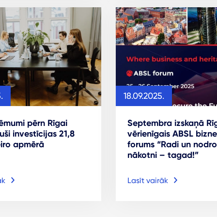
.
18.09.2025.
ēmumi pērn Rīgai
Septembra izskaņā Rīg
juši investīcijas 21,8
vērienīgais ABSL bizne
eiro apmērā
forums “Radi un nodro
nākotni – tagad!”
āk
Lasīt vairāk