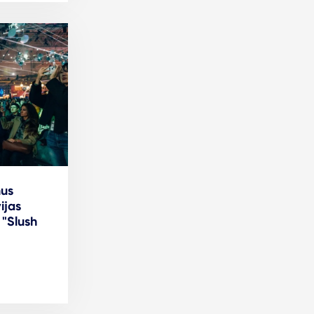
us
ijas
 "Slush