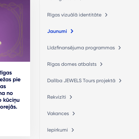
Rīgas vizuālā identitāte
Jaunumi
Līdzfinansējuma programmas
Rīgas domes atbalsts
Rīgas
ežas pie
Dalība JEWELS Tours projektā
gas
ina no
Rekvizīti
o kūciņu
orejās.
Vakances
Iepirkumi