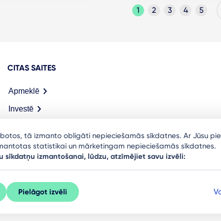
1
2
3
4
5
CITAS SAITES
Apmeklē
Investē
Meet in Riga
arbotos, tā izmanto obligāti nepieciešamās sīkdatnes. Ar Jūsu pie
izmantotas statistikai un mārketingam nepieciešamās sīkdatnes.
u sīkdatņu izmantošanai, lūdzu, atzīmējiet savu izvēli:
Va
Pielāgot izvēli