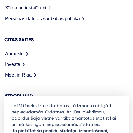
Sīkdatņu iestatījumi
Personas datu aizsardzības politika
CITAS SAITES
Apmeklē
Investē
Meet in Riga
ATRODI MŪS:
Lai šī tīmekļvietne darbotos, tā izmanto obligāti
nepieciešamās sīkdatnes. Ar Jūsu piekrišanu,
papildus šajā vietnē var tikt izmantotas statistikai
un mārketingam nepieciešamās sīkdatnes.
Ready to stay in the loop on Rigas business
Ja piekrītat šo papildu sīkdatņu izmantošanai,