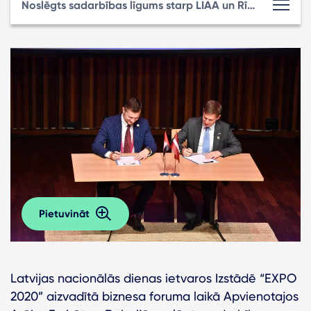
Noslēgts sadarbības līgums starp LIAA un Rīgas investīciju un tūrisma aģentūru
Pietuvināt
Latvijas nacionālās dienas ietvaros Izstādē “EXPO
2020” aizvadītā biznesa foruma laikā Apvienotajos