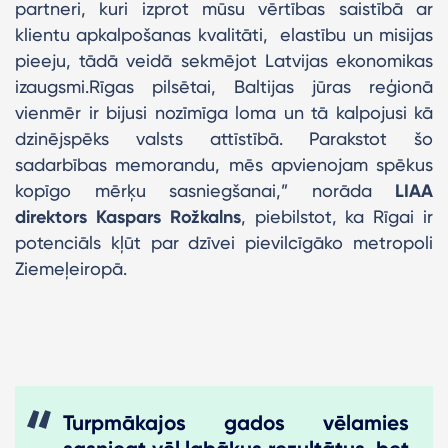
partneri, kuri izprot mūsu vērtības saistībā ar
klientu apkalpošanas kvalitāti, elastību un misijas
pieeju, tādā veidā sekmējot Latvijas ekonomikas
izaugsmi.Rīgas pilsētai, Baltijas jūras reģionā
vienmēr ir bijusi nozīmīga loma un tā kalpojusi kā
dzinējspēks valsts attīstībā. Parakstot šo
sadarbības memorandu, mēs apvienojam spēkus
kopīgo mērķu sasniegšanai,” norāda
LIAA
direktors Kaspars Rožkalns
, piebilstot, ka Rīgai ir
potenciāls kļūt par dzīvei pievilcīgāko metropoli
Ziemeļeiropā.
Turpmākajos gados vēlamies