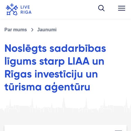
Par mums
Jaunumi
Noslēgts sadarbības
līgums starp LIAA un
Rīgas investīciju un
tūrisma aģentūru