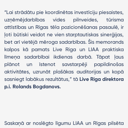
“Lai strādātu pie koordinētas investīciju piesaistes,
uzņēmējdarbības vides pilnveides, tūrisma
attīstības un Rīgas tēla pozicionēšanas pasaulē, ir
ļoti būtiski veidot ne vien starptautiskas sinerģijas,
bet arī vietējā mēroga sadarbības. Šis memorands
kalpos kā pamats Live Riga un LIAA praktiska
līmeņa sadarbībai ikdienas darbā. Tāpat ļaus
plānot un īstenot savstarpēji papildinošas
aktivitātes, uzrunāt plašākas auditorijas un kopā
sasniegt labākus rezultātus,” tā
Live Riga direktora
p.i. Rolands Bogdanovs.
Saskaņā ar noslēgto līgumu LIAA un Rīgas pilsēta