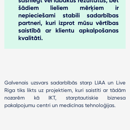
sasniegt vēl labākus rezultātus, bet
šādiem lieliem mērķiem ir
nepieciešami stabili sadarbības
partneri, kuri izprot mūsu vērtības
saistībā ar klientu apkalpošanas
kvalitāti.
Galvenais uzsvars sadarbībās starp LIAA un Live
Riga tiks likts uz projektiem, kuri saistīti ar tādām
nozarēm kā IKT, starptautiskie biznesa
pakalpojumu centri un medicīnas tehnoloģijas.