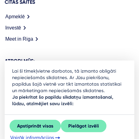
CITAS SAITES
Apmeklē
Investē
Meet in Riga
ATRODI MŪS:
Lai šī tīmekļvietne darbotos, tā izmanto obligāti
nepieciešamās sīkdatnes. Ar Jūsu piekrišanu,
papildus šajā vietnē var tikt izmantotas statistikai
un mārketingam nepieciešamās sīkdatnes.
Ready to stay in the loop on Rigas business
Ja piekrītat šo papildu sīkdatņu izmantošanai,
lūdzu, atzīmējiet savu izvēli:
community? Subscribe to our newsletter.
Sign Up
Apstiprināt visas
Pielāgot izvēli
Vairāk informācijas