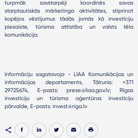
turpmāk savstarpēji koordinēs savas
starptautiskās mārketinga aktivitātes, stiprinot
kopējos vēstījumus tādās jomās kā investīciju
piesaiste, tūrisma attīstība un valsts tēla
komunikācija.
Informāciju sagatavoja - LIAA Komunikācijas un
informācijas departaments, Tālrunis: +371
29725674, E-pasts: prese@liaa.gov.lv; Rīgas
investīciju un tūrisma aģentūras investīciju
pārvalde, E-pasts: invest@riga.lv