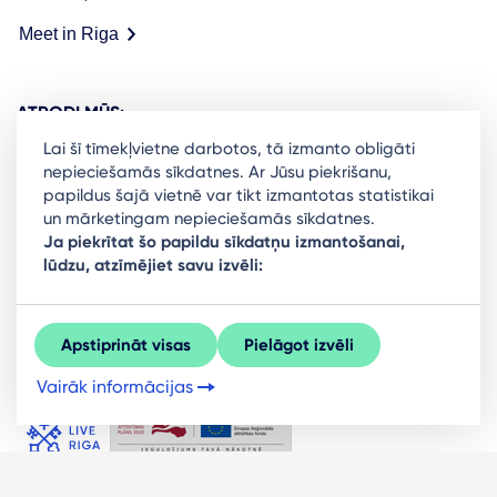
Meet in Riga
ATRODI MŪS:
Lai šī tīmekļvietne darbotos, tā izmanto obligāti
nepieciešamās sīkdatnes. Ar Jūsu piekrišanu,
papildus šajā vietnē var tikt izmantotas statistikai
un mārketingam nepieciešamās sīkdatnes.
Ready to stay in the loop on Rigas business
Ja piekrītat šo papildu sīkdatņu izmantošanai,
lūdzu, atzīmējiet savu izvēli:
community? Subscribe to our newsletter.
Sign Up
Apstiprināt visas
Pielāgot izvēli
Vairāk informācijas
© LIVE RĪGA 2026. Visas tiesības aizsargātas