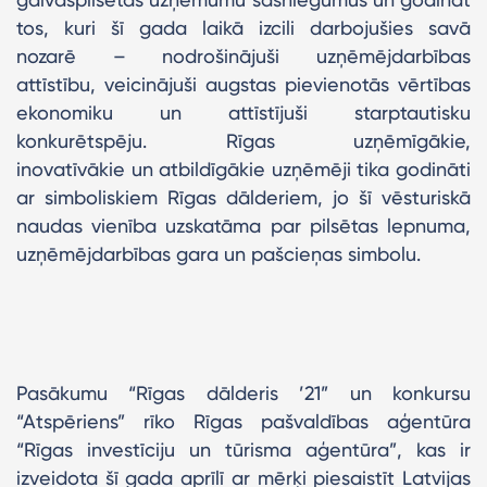
tos, kuri šī gada laikā izcili darbojušies savā
nozarē – nodrošinājuši uzņēmējdarbības
attīstību, veicinājuši augstas pievienotās vērtības
ekonomiku un attīstījuši starptautisku
konkurētspēju. Rīgas uzņēmīgākie,
inovatīvākie un atbildīgākie uzņēmēji tika godināti
ar simboliskiem Rīgas dālderiem, jo šī vēsturiskā
naudas vienība uzskatāma par pilsētas lepnuma,
uzņēmējdarbības gara un pašcieņas simbolu.
Pasākumu “Rīgas dālderis ’21” un konkursu
“Atspēriens” rīko Rīgas pašvaldības aģentūra
“Rīgas investīciju un tūrisma aģentūra”, kas ir
izveidota šī gada aprīlī ar mērķi piesaistīt Latvijas