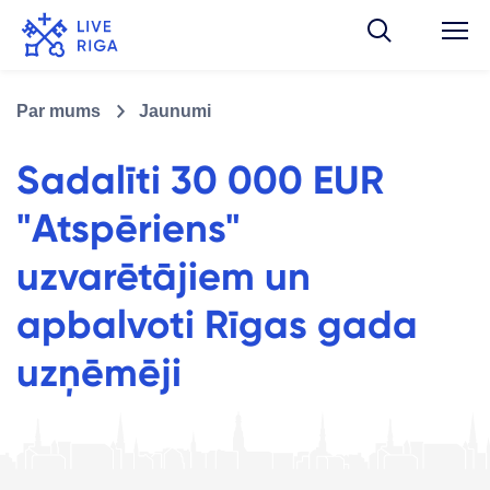
Par mums
Jaunumi
Sadalīti 30 000 EUR
"Atspēriens"
uzvarētājiem un
apbalvoti Rīgas gada
uzņēmēji