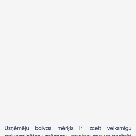
Uzņēmēju balvas mērķis ir izcelt veiksmīgu
galvaspilsētas uzņēmumu sasniegumus un godināt