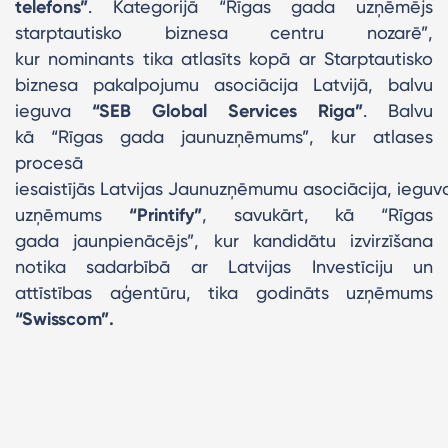
telefons”
. Kategorijā “Rīgas gada uzņēmējs
starptautisko biznesa centru nozarē”,
kur nominants tika atlasīts kopā ar Starptautisko
biznesa pakalpojumu asociācija Latvijā, balvu
ieguva
“SEB Global Services Riga”
. Balvu
kā “Rīgas gada jaunuzņēmums”, kur atlases
procesā
iesaistījās Latvijas Jaunuzņēmumu asociācija, ieguv
uzņēmums
“Printify”
, savukārt, kā “Rīgas
gada jaunpienācējs”, kur kandidātu izvirzīšana
notika sadarbībā ar Latvijas Investīciju un
attīstības aģentūru, tika godināts uzņēmums
“Swisscom”.