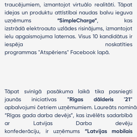
traucējumiem, izmantojot virtuālo realitāti. Tāpat
idejas un produktu attīstībai naudas balvu ieguva
uzņēmums
“SimpleCharge”
, kas
izstrādā elektroauto uzlādes risinājums, izmantojot
ielu apgaismojuma laternas. Visus 10 kandidātus ir
iespēja noskatīties
programmas "Atspēriens" Facebook lapā.
Tāpat svinīgā pasākuma laikā tika pasniegti
jaunās iniciatīvas
"Rīgas dālderis '21"
apbalvojumi četriem uzņēmumiem. Laureāts nominā
“Rīgas gada darba devējs”, kas izvēlēts sadarbībā
ar Latvijas Darba devēju
konfederāciju, ir uzņēmums
“Latvijas mobilais