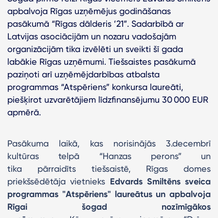
apbalvoja Rīgas uzņēmējus godināšanas
pasākumā “Rīgas dālderis ’21”. Sadarbībā ar
Latvijas asociācijām un nozaru vadošajām
organizācijām tika izvēlēti un sveikti šī gada
labākie Rīgas uzņēmumi. Tiešsaistes pasākumā
paziņoti arī uzņēmējdarbības atbalsta
programmas “Atspēriens” konkursa laureāti,
piešķirot uzvarētājiem līdzfinansējumu 30 000 EUR
apmērā.
Pasākuma laikā, kas norisinājās 3.decembrī
kultūras telpā “Hanzas perons” un
tika pārraidīts tiešsaistē, Rīgas domes
priekšsēdētāja vietnieks
Edvards Smiltēns
sveica
programmas "Atspēriens" laureātus
un apbalvoja
Rīgai šogad nozīmīgākos