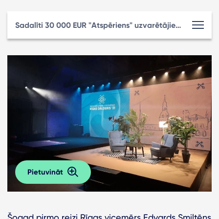
Sadalīti 30 000 EUR "Atspēriens" uzvarētājiem un apbalvoti Rīgas gada uzņēmēji
Pietuvināt
Šogad pirmo reizi Rīgas vicemērs Edvards Smiltēns