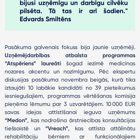
bijusi uzņēmīgu un darbīgu cilvēku
pilsēta. Tā tas ir arī šodien."
Edvards Smiltēns
Pasākuma galvenais fokuss bija jaunie uzņēmēji.
Uzņēmējdarbības atbalsta programmas
“Atspēriens” laureāti
šogad iezīmē medicīnas
nozares akcentu un nozīmīgumu. Pēc ekspertu
diskusijas pasākuma novembra beigās, kurā tika
iztaujāti 10 labākie kandidāti no 39 pieteikumus
iesniegušajiem, programmas vērtēšanas komisija
pieņēma lēmumu par 3 uzvarētājiem. 10 000 EUR
savas idejas attīstīšanai ieguva uzņēmums
“Medon”
, kas nodrošina ārstniecības konsultācijas
tiešsaistē un
“Vreach”
, kas attīsta attālinātu
rehabilitāciju bērniem ar funkcionālajiem