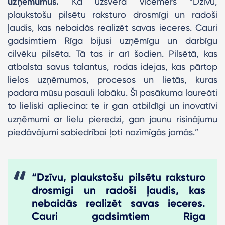
uzņēmumus.
Kā uzsvēra vicemērs “Dzīvu,
plaukstošu pilsētu raksturo drosmīgi un radoši
ļaudis, kas nebaidās realizēt savas ieceres. Cauri
gadsimtiem Rīga bijusi uzņēmīgu un darbīgu
cilvēku pilsēta. Tā tas ir arī šodien. Pilsētā, kas
atbalsta savus talantus, rodas idejas, kas pārtop
lielos uzņēmumos, procesos un lietās, kuras
padara mūsu pasauli labāku. Šī pasākuma laureāti
to lieliski apliecina: te ir gan atbildīgi un inovatīvi
uzņēmumi ar lielu pieredzi, gan jaunu risinājumu
piedāvājumi sabiedrībai ļoti nozīmīgās jomās.”
“Dzīvu, plaukstošu pilsētu raksturo
drosmīgi un radoši ļaudis, kas
nebaidās realizēt savas ieceres.
Cauri gadsimtiem Rīga