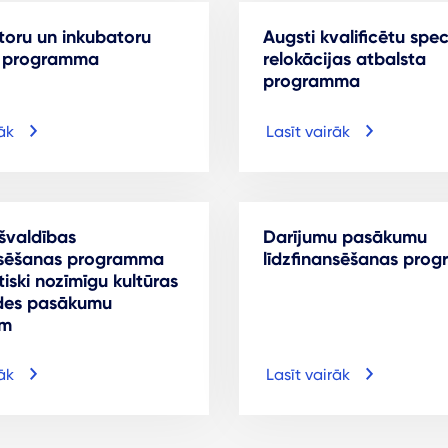
toru un inkubatoru
Augsti kvalificētu spec
a programma
relokācijas atbalsta
programma
āk
Lasīt vairāk
švaldības
Darījumu pasākumu
nsēšanas programma
līdzfinansēšanas pro
iski nozīmīgu kultūras
ides pasākumu
am
āk
Lasīt vairāk