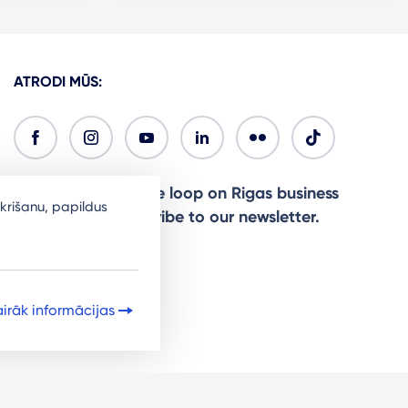
ATRODI MŪS:
Ready to stay in the loop on Rigas business
krišanu, papildus
community? Subscribe to our newsletter.
Sign Up
irāk informācijas