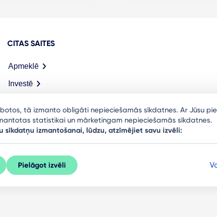
CITAS SAITES
Apmeklē
Investē
Meet in Riga
arbotos, tā izmanto obligāti nepieciešamās sīkdatnes. Ar Jūsu pie
izmantotas statistikai un mārketingam nepieciešamās sīkdatnes.
u sīkdatņu izmantošanai, lūdzu, atzīmējiet savu izvēli:
Va
Pielāgot izvēli