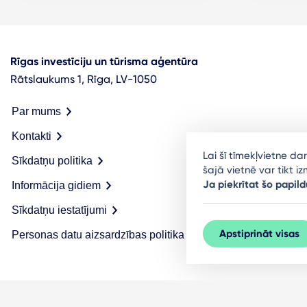
Rīgas investīciju un tūrisma aģentūra
Rātslaukums 1, Rīga, LV-1050
Par mums
Kontakti
Lai šī tīmekļvietne d
Sīkdatņu politika
šajā vietnē var tikt 
Ja piekrītat šo papild
Informācija gidiem
Sīkdatņu iestatījumi
Apstiprināt visas
Personas datu aizsardzības politika