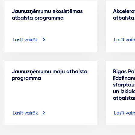
Jaunuzņēmumu ekosistēmas
Akcelera
atbalsta programma
atbalst
Lasīt vairāk
Lasīt vair
Jaunuzņēmumu māju atbalsta
Rīgas Pa
programma
līdzfina
starptaut
un izkla
atbalst
Lasīt vairāk
Lasīt vair