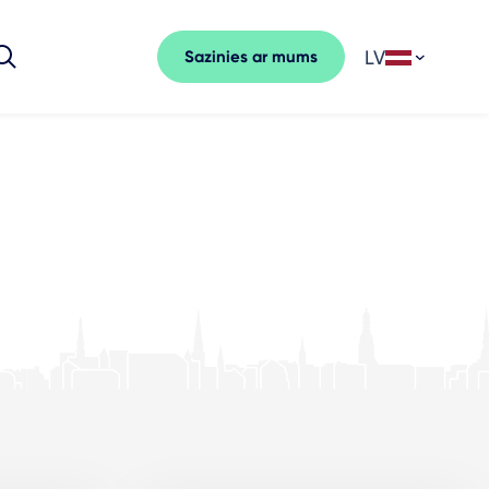
LV
Sazinies ar mums