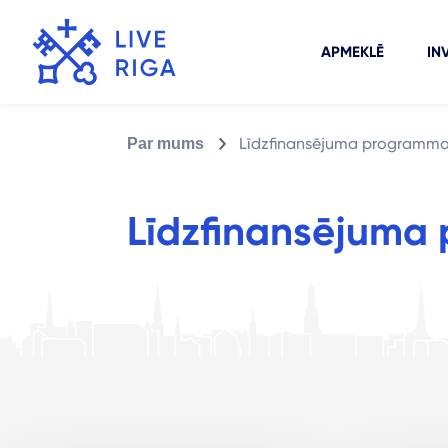
APMEKLĒ
IN
Līdzfinansējuma programm
Par mums
Līdzfinansējuma