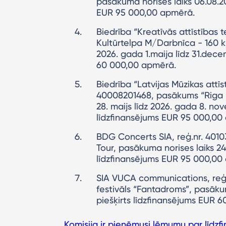
pasākuma norises laiks 06.08.20
EUR 95 000,00 apmērā.
Biedrība “Kreatīvās attīstīb
Kultūrtelpa M/Darbnīca - 160 k
2026. gada 1.maija līdz 31.decem
60 000,00 apmērā.
Biedrība “Latvijas Mūzikas attīs
40008201468, pasākums “Riga 
28. maijs līdz 2026. gada 8. no
līdzfinansējums EUR 95 000,00
BDG Concerts SIA, reģ.nr. 401
Tour, pasākuma norises laiks 24.
līdzfinansējums EUR 95 000,00
SIA VUCA communications, reģ.n
festivāls “Fantadroms”, pasākum
piešķirts līdzfinansējums EUR 
Komisija ir pieņēmusi lēmumu par līd