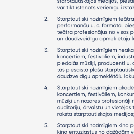
starptautiskajos medijos, pies
var tikt īstenots vērienīgu izst
Starptautiski nozīmīgiem teātra 
performanču u. c. formātā, pies
teātra profesionāļus no visas pa
un daudzveidīgu apmeklētāju lo
Starptautiski nozīmīgiem neak
koncertiem, festivāliem, indus
piedalās mūziķi, producenti u.
tas piesaista plašu starptautisko
daudzveidīgu apmeklētāju loku, 
Starptautiski nozīmīgiem akad
koncertiem, festivāliem, konkurs
mūziķi un nozares profesionāļi 
auditoriju, ārvalstu un vietējos
raksta starptautiskajos medijos
Starptautiski nozīmīgiem kino 
kino entuziastus no dažādām val