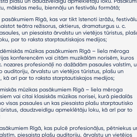
aista plašu un daudzveidīgu apmeklētāju loku. Pasākum
āžu, mākslas mešu, biennāļu un festivālu formātā;
pasākumiem Rīgā, kas var tikt īstenoti izrāžu, festivālu
aistot teātra režisorus, aktierus, dramaturgus u. c.
saules, un piesaista ārvalstu un vietējos tūristus, plaš
ku, par to raksta starptautiskajos medijos;
adēmiskās mūzikas pasākumiem Rīgā – liela mēroga
trijas konferencēm vai citām muzikālām norisēm, kuros
 c. nozares profesionāļi no dažādām pasaules valstīm, 
 auditoriju, ārvalstu un vietējos tūristus, plašu un
kā arī par to raksta starptautiskajos medijos;
ēmiskās mūzikas pasākumiem Rīgā – liela mēroga
iem vai citai klasiskās mūzikas norisei, kurā piedalās
no visas pasaules un kas piesaista plašu starptautisko
 tūristus, daudzveidīgu apmeklētāju loku, kā arī par to
;
pasākumiem Rīgā, kas pulcē profesionāļus, pētniekus u
stīm, piesaista plašu auditoriju, ārvalstu un vietējos