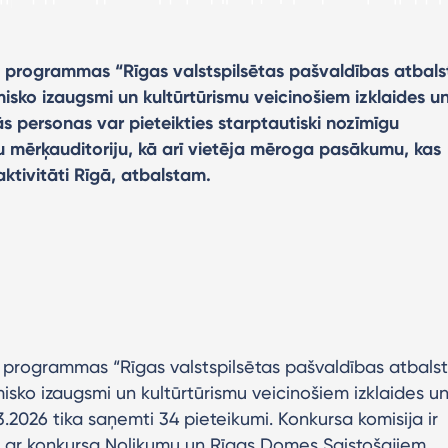
 programmas “Rīgas valstspilsētas pašvaldības atbals
isko izaugsmi un kultūrtūrismu veicinošiem izklaides u
s personas var pieteikties starptautiski nozīmīgu
u mērķauditoriju, kā arī vietēja mēroga pasākumu, kas
ktivitāti Rīgā, atbalstam.
programmas “Rīgas valstspilsētas pašvaldības atbalst
isko izaugsmi un kultūrtūrismu veicinošiem izklaides u
3.2026 tika saņemti 34 pieteikumi. Konkursa komisija ir
ņā ar konkursa Nolikumu un Rīgas Domes Saistošajiem