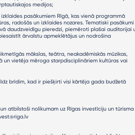
arptautiskajos medijos;
ai izklaides pasākumiem Rīgā, kas vienā programmā
ras, radošās un izklaides nozares. Tematiski pasākumi
ā daudzveidīgu pieredzi, piemēroti plašai auditorijai 
 piesaistīt ārvalstu apmeklētājus un nodrošina
kmetīgās mākslas, teātra, neakadēmiskās mūzikas,
 un vietēja mēroga starpdisciplināriem kultūras vai
līdz brīdim, kad ir piešķirti visi kārtēja gada budžetā
un atbilstoši nolikumam uz Rīgas investīciju un tūrisma
vest@riga.lv