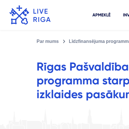
APMEKLĒ
IN
Par mums
Līdzfinansējuma programm
Rīgas Pašvaldība
programma starpt
izklaides pasāk