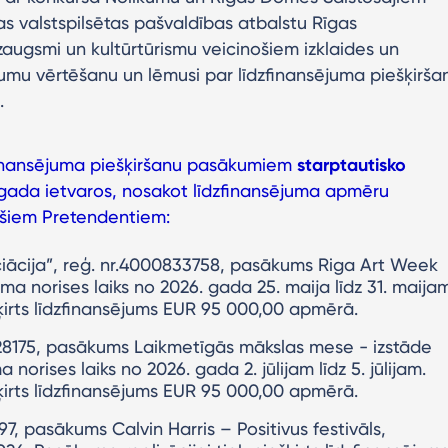
s valstspilsētas pašvaldības atbalstu Rīgas
zaugsmi un kultūrtūrismu veicinošiem izklaides un
kumu vērtēšanu un lēmusi par līdzfinansējuma piešķirša
.
zfinansējuma piešķiršanu pasākumiem
starptautisko
gada ietvaros, nosakot līdzfinansējuma apmēru
jošiem Pretendentiem:
ociācija”, reģ. nr.4000833758, pasākums Riga Art Week
a norises laiks no 2026. gada 25. maija līdz 31. maijam
šķirts līdzfinansējums EUR 95 000,00 apmērā.
128175, pasākums Laikmetīgās mākslas mese - izstāde
orises laiks no 2026. gada 2. jūlijam līdz 5. jūlijam.
šķirts līdzfinansējums EUR 95 000,00 apmērā.
97, pasākums Calvin Harris – Positivus festivāls,