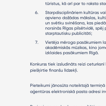
tūristus, kā arī par to raksta st
Starpdisciplināriem kultūras v
apvieno dažādas mākslas, kultū
un svētku svinēšana, kas piedāv
norsinās Rīgas pilsētvidē, spēj
starptautisku publicitāti;
Vietēja mēroga pasākumiem lai
akadēmiskās mūzikas, kino jomā
izklaides pasākumiem Rīgā.
Konkurss tiek izsludināts reizi ceturksnī 
piešķirtie finanšu līdzekļi.
Pieteikumi jānosūta noteiktajā termiņā 
aģentūras elektroniskā pasta adresi in