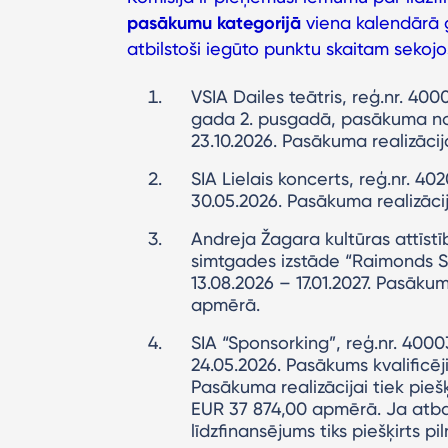
pasākumu kategorijā
viena kalendārā 
atbilstoši iegūto punktu skaitam seko
VSIA Dailes teātris, reģ.nr. 400
gada 2. pusgadā, pasākuma noris
23.10.2026. Pasākuma realizācij
SIA Lielais koncerts, reģ.nr. 40
30.05.2026. Pasākuma realizācij
Andreja Žagara kultūras attīst
simtgades izstāde “Raimonds St
13.08.2026 – 17.01.2027. Pasākum
apmērā.
SIA “Sponsorking”, reģ.nr. 40
24.05.2026. Pasākums kvalificē
Pasākuma realizācijai tiek pie
EUR 37 874,00 apmērā. Ja atba
līdzfinansējums tiks piešķirts p