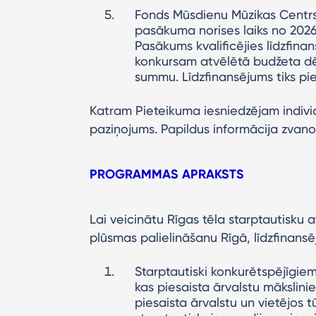
Fonds Mūsdienu Mūzikas Centrs
pasākuma norises laiks no 2026.
Pasākums kvalificējies līdzfin
konkursam atvēlētā budžeta dē
summu. Līdzfinansējums tiks pi
Katram Pieteikuma iesniedzējam individu
paziņojums. Papildus informācija zvano
PROGRAMMAS APRAKSTS
Lai veicinātu Rīgas tēla starptautisku 
plūsmas palielināšanu Rīgā, līdzfinans
Starptautiski konkurētspējīgi
kas piesaista ārvalstu mākslini
piesaista ārvalstu un vietējos t