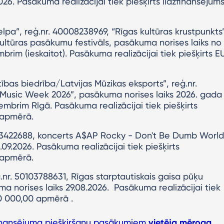
26. Pasākuma realizācijai tiek piešķirts līdzfinansējum
as telpa”, reģ.nr. 40008238969, “Rīgas kultūras krustpunkts
ultūras pasākumu festivāls, pasākuma norises laiks no
brim (ieskaitot). Pasākuma realizācijai tiek piešķirts E
tības biedrība/Latvijas Mūzikas eksports”, reģ.nr.
Music Week 2026”, pasākuma norises laiks 2026. gada
vembrim Rīgā. Pasākuma realizācijai tiek piešķirts
 apmērā.
03422688, koncerts A$AP Rocky - Don't Be Dumb World
09.2026. Pasākuma realizācijai tiek piešķirts
 apmērā.
r. 50103788631, Rīgas starptautiskais gaisa pūķu
a norises laiks 29.08.2026. Pasākuma realizācijai tiek
60 000,00 apmērā .
zfinansējuma piešķiršanu pasākumiem
vietēja mēroga