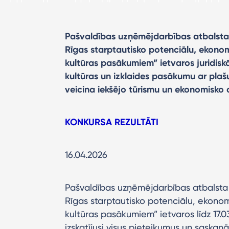
Pašvaldības uzņēmējdarbības atbalsta
Rīgas starptautisko potenciālu, ekonom
kultūras pasākumiem” ietvaros juridiskā
kultūras un izklaides pasākumu ar plaš
veicina iekšējo tūrismu un ekonomisko a
KONKURSA REZULTĀTI
16.04.2026
Pašvaldības uzņēmējdarbības atbalsta 
Rīgas starptautisko potenciālu, ekonom
kultūras pasākumiem” ietvaros līdz 17.0
izskatījusi visus pieteikumus un saska