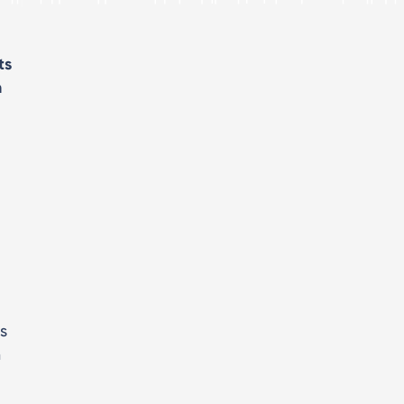
ts
n
s
n