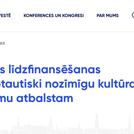
VESTĒ
KONFERENCES UN KONGRESI
PAR MUMS
as
s līdzfinansēšanas
autiski nozīmīgu kultūr
umu atbalstam