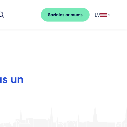
LV
Sazinies ar mums
as un