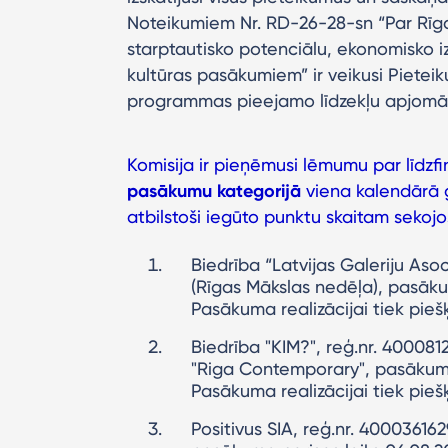
Noteikumiem Nr. RD-26-28-sn “Par Rīga
starptautisko potenciālu, ekonomisko i
kultūras pasākumiem” ir veikusi Pietei
programmas pieejamo līdzekļu apjomā
Komisija ir pieņēmusi lēmumu par līd
pasākumu kategorijā
viena kalendārā 
atbilstoši iegūto punktu skaitam seko
Biedrība “Latvijas Galeriju As
(Rīgas Mākslas nedēļa), pasākum
Pasākuma realizācijai tiek pie
Biedrība "KIM?", reģ.nr. 40008
"Riga Contemporary", pasākuma n
Pasākuma realizācijai tiek pie
Positivus SIA, reģ.nr. 400036162