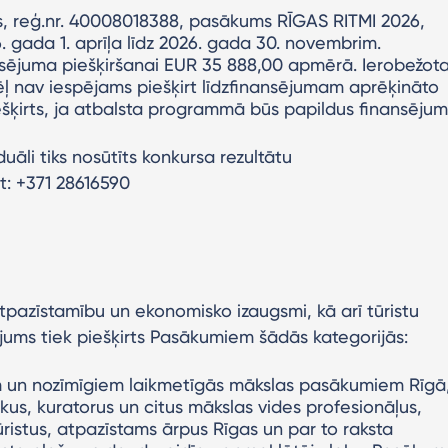
, reģ.nr. 40008018388, pasākums RĪGAS RITMI 2026,
 gada 1. aprīļa līdz 2026. gada 30. novembrim.
ansējuma piešķiršanai EUR 35 888,00 apmērā. Ierobežot
ļ nav iespējams piešķirt līdzfinansējumam aprēķināto
ešķirts, ja atbalsta programmā būs papildus finansējum
āli tiks nosūtīts konkursa rezultātu
t: +371 28616590
atpazīstamību un ekonomisko izaugsmi, kā arī tūristu
ējums tiek piešķirts Pasākumiem šādās kategorijās:
em un nozīmīgiem laikmetīgās mākslas pasākumiem Rīgā
ekus, kuratorus un citus mākslas vides profesionāļus,
ūristus, atpazīstams ārpus Rīgas un par to raksta