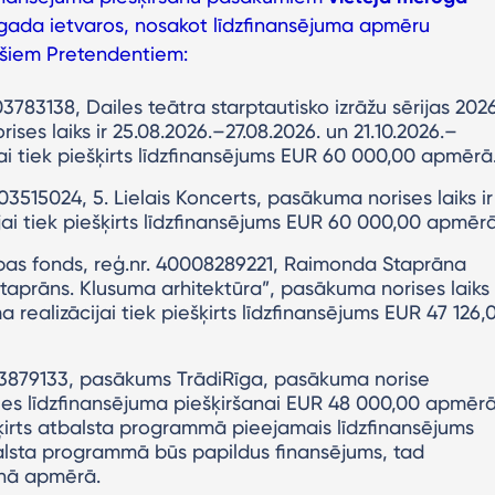
gada ietvaros, nosakot līdzfinansējuma apmēru
jošiem Pretendentiem:
03783138, Dailes teātra starptautisko izrāžu sērijas 2026
es laiks ir 25.08.2026.–27.08.2026. un 21.10.2026.–
ai tiek piešķirts līdzfinansējums EUR 60 000,00 apmērā
203515024, 5. Lielais Koncerts, pasākuma norises laiks ir
ai tiek piešķirts līdzfinansējums EUR 60 000,00 apmērā
ības fonds, reģ.nr. 40008289221, Raimonda Staprāna
aprāns. Klusuma arhitektūra”, pasākuma norises laiks
a realizācijai tiek piešķirts līdzfinansējums EUR 47 126,
003879133, pasākums TrādiRīga, pasākuma norise
jies līdzfinansējuma piešķiršanai EUR 48 000,00 apmērā
šķirts atbalsta programmā pieejamais līdzfinansējums
lsta programmā būs papildus finansējums, tad
ilnā apmērā.