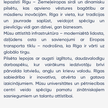
Iepazīsti Rīgu – Ziemeļeiropas sirdi un dinamisku
pilsētu, kas apvieno vēstures bagātību ar
mūsdienu inovācijām. Rīga ir vieta, kur tradīcijas
un jaunrade saplūst, veidojot spēcīgu un
pievilcīgu vidi gan dzīvei, gan biznesam.
Mūsu attīstītā infrastruktūra – modernizētā lidosta,
dziļūdens osta un savienojumi ar Eiropas
transporta tīklu – nodrošina, ka Rīga ir vārti uz
globālo tirgu.
Pilsēta lepojas ar augsti izglītotu, daudzvalodīgu
darbaspēku, kur vairākums iedzīvotāju brīvi
pārvalda latviešu, angļu un krievu valodu. Rīgas
sabiedrība ir inovatīva, atvērta un gatava
izaicinājumiem. Mūsu universitātes un pētniecības
centri veido spēcīgu pamatu zinātniskajiem
sasniegumiem un talantu attīstībai.