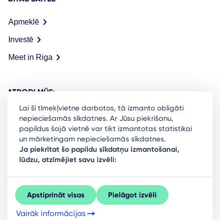
Apmeklē
Investē
Meet in Riga
ATRODI MŪS:
Lai šī tīmekļvietne darbotos, tā izmanto obligāti
nepieciešamās sīkdatnes. Ar Jūsu piekrišanu,
papildus šajā vietnē var tikt izmantotas statistikai
un mārketingam nepieciešamās sīkdatnes.
Ready to stay in the loop on Rigas business
Ja piekrītat šo papildu sīkdatņu izmantošanai,
lūdzu, atzīmējiet savu izvēli:
community? Subscribe to our newsletter.
Sign Up
Apstiprināt visas
Pielāgot izvēli
Vairāk informācijas