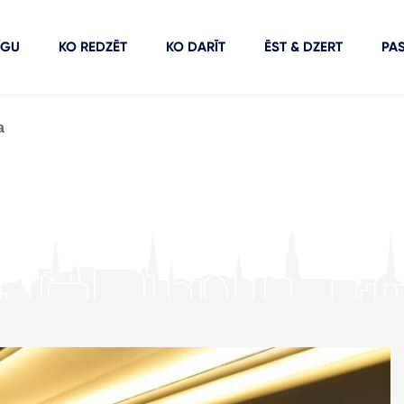
ĪGU
KO REDZĒT
KO DARĪT
ĒST & DZERT
PA
a