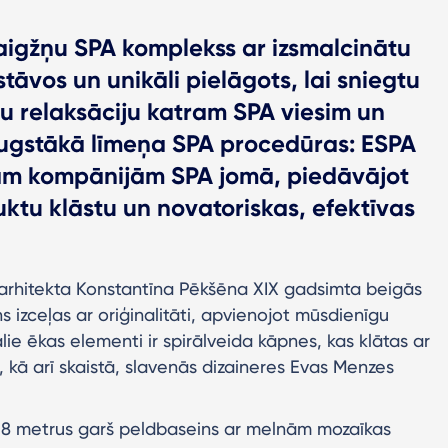
aigžņu SPA komplekss ar izsmalcinātu
 stāvos un unikāli pielāgots, lai sniegtu
īgu relaksāciju katram SPA viesim un
 augstākā līmeņa SPA procedūras: ESPA
jām kompānijām SPA jomā, piedāvājot
ktu klāstu un novatoriskas, efektīvas
arhitekta Konstantīna Pēkšēna XIX gadsimta beigās
ns izceļas ar oriģinalitāti, apvienojot mūsdienīgu
ie ēkas elementi ir spirālveida kāpnes, kas klātas ar
, kā arī skaistā, slavenās dizaineres Evas Menzes
18 metrus garš peldbaseins ar melnām mozaīkas