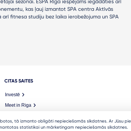
rētajai sezonai. ESPA Rīga iespējams iegādāties arī
nementu, kas ļauj izmantot SPA centra Aktīvās
 arī fitnesa studiju bez laika ierobežojuma un SPA
CITAS SAITES
Investē
Meet in Riga
arbotos, tā izmanto obligāti nepieciešamās sīkdatnes. Ar Jūsu pie
izmantotas statistikai un mārketingam nepieciešamās sīkdatnes.