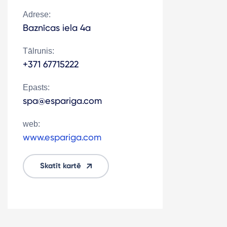
Adrese:
Baznīcas iela 4a
Tālrunis:
+371 67715222
Epasts:
spa@espariga.com
web:
www.espariga.com
Skatīt kartē