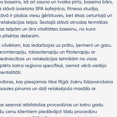
tes baseins, kā arī sauna un tvaika pirts, baseina bārs,
ā stāvā izvietota SPA kafejnīca, fitnesa studija,
stāvā ir plašas viesu ģērbtuves, bet ēkas ceturtajā un
relaksācijas telpa. Sestajā stāvā atrodas termālais
as telpām un āra vitalitātes baseinu, no kura
m pilsētas debesīm.
 cilvēkam, kas iedarbojas uz prātu, ķermeni un garu.
romterapiju, talasoterapiju un fitoterapiju ar
dniecības un relaksācijas tehnikām no visas
ptēts katra reģiona specifikai, ņemot vērā vietējo
entalitāti.
edūras, kas pieejamas tikai Rīgā: čakru līdzsvarošana
z saules pinuma un dziļi relaksējoša masāža ar
tas sezonai atbilstošas procedūras un katru gadu
šu cenu klientiem piedāvājot tādu procedūru