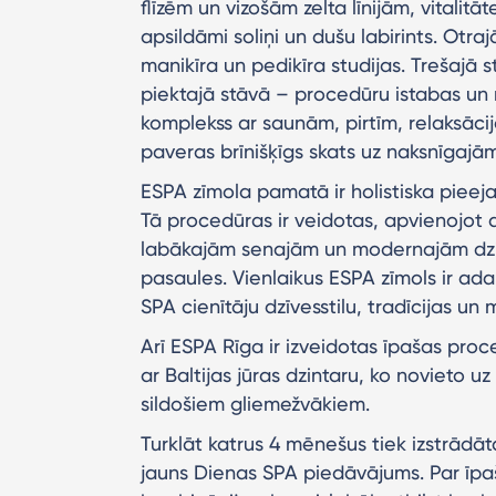
flīzēm un vizošām zelta līnijām, vitalitā
apsildāmi soliņi un dušu labirints. Otraj
manikīra un pedikīra studijas. Trešajā 
piektajā stāvā – procedūru istabas un 
komplekss ar saunām, pirtīm, relaksācij
paveras brīnišķīgs skats uz naksnīgajā
ESPA zīmola pamatā ir holistiska pieeja
Tā procedūras ir veidotas, apvienojot a
labākajām senajām un modernajām dzie
pasaules. Vienlaikus ESPA zīmols ir ada
SPA cienītāju dzīvesstilu, tradīcijas un m
Arī ESPA Rīga ir izveidotas īpašas proc
ar Baltijas jūras dzintaru, ko novieto u
sildošiem gliemežvākiem.
Turklāt katrus 4 mēnešus tiek izstrādā
jauns Dienas SPA piedāvājums. Par īpa