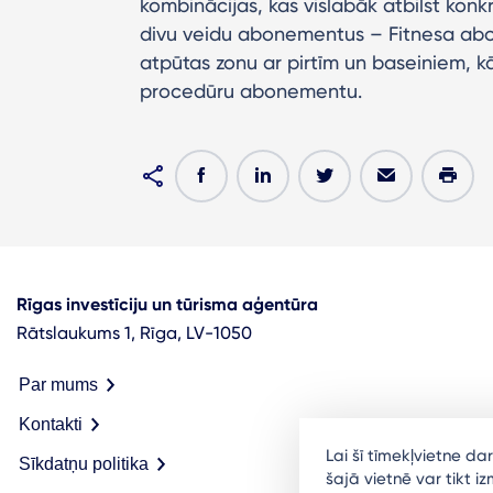
kombinācijas, kas vislabāk atbilst konk
divu veidu abonementus – Fitnesa abo
atpūtas zonu ar pirtīm un baseiniem, kā
procedūru abonementu.
Rīgas investīciju un tūrisma aģentūra
Rātslaukums 1, Rīga, LV-1050
Par mums
Kontakti
Lai šī tīmekļvietne d
Sīkdatņu politika
šajā vietnē var tikt 