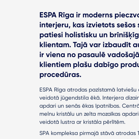
ESPA Rīga ir moderns pieczv
interjeru, kas izvietots sešos
patiesi holistisku un brīnišķ
klientam. Tajā var izbaudīt
ir viena no pasaulē vadoša
klientiem plašu dabīgo produ
procedūras.
ESPA Rīga atrodas pazīstamā latviešu 
veidotā jūgendstila ēkā. Interjera dizai
apdari un senās ēkas īpatnības. Centrāl
melnu kristālu un zelta mozaīkas apdari
veidotā lustra ar kristāla pērlītēm.
SPA kompleksa pirmajā stāvā atrodas 