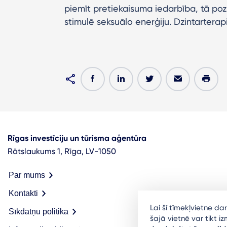
piemīt pretiekaisuma iedarbība, tā pozit
stimulē seksuālo enerģiju. Dzintarterapi
Rīgas investīciju un tūrisma aģentūra
Rātslaukums 1, Rīga, LV-1050
Par mums
Kontakti
Lai šī tīmekļvietne d
Sīkdatņu politika
šajā vietnē var tikt 