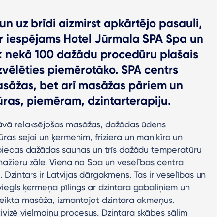
un uz brīdi aizmirst apkārtējo pasauli,
 ir iespējams Hotel Jūrmala SPA Spa un
āk nekā 100 dažādu procedūru plašais
zvēlēties piemērotāko. SPA centrs
asāžas, bet arī masāžas pāriem un
ras, piemēram, dzintarterapiju.
dāvā relaksējošas masāžas, dažādas ūdens
as sejai un ķermenim, friziera un manikīra un
piecas dažādas saunas un trīs dažādu temperatūru
ažieru zāle. Viena no Spa un veselības centra
 Dzintars ir Latvijas dārgakmens. Tas ir veselības un
iegls ķermeņa pīlings ar dzintara gabaliņiem un
veikta masāža, izmantojot dzintara akmeņus.
ktivizē vielmaiņu procesus. Dzintara skābes sālim