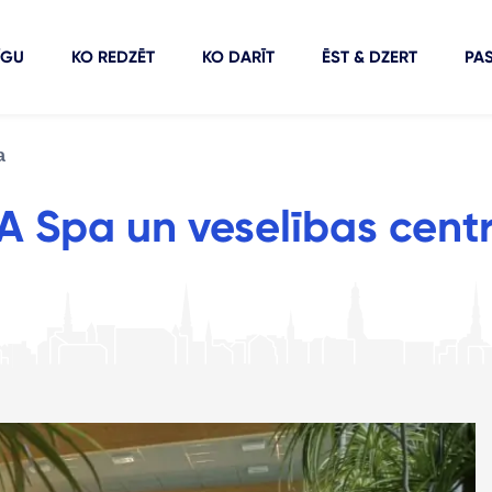
ĪGU
KO REDZĒT
KO DARĪT
ĒST & DZERT
PA
a
A Spa un veselības cent