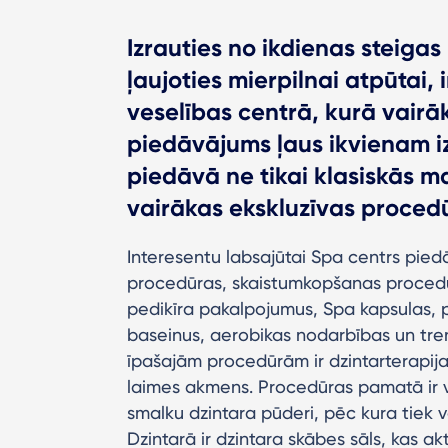
Izrauties no ikdienas steigas 
ļaujoties mierpilnai atpūtai,
veselības centrā, kurā vair
piedāvājums ļaus ikvienam i
piedāvā ne tikai klasiskās m
vairākas ekskluzīvas procedū
Interesentu labsajūtai Spa centrs pie
procedūras, skaistumkopšanas procedūr
pedikīra pakalpojumus, Spa kapsulas, 
baseinus, aerobikas nodarbības un tren
īpašajām procedūrām ir dzintarterapija.
laimes akmens. Procedūras pamatā ir v
smalku dzintara pūderi, pēc kura tiek 
Dzintarā ir dzintara skābes sāls, kas a