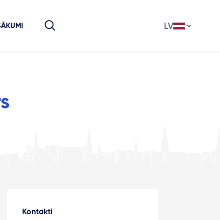
LV
SĀKUMI
rs
Kontakti