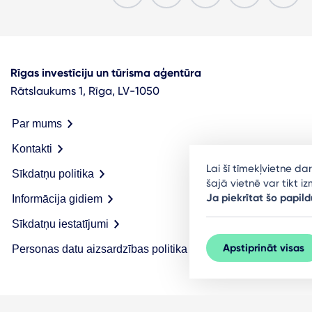
Rīgas investīciju un tūrisma aģentūra
Rātslaukums 1, Rīga, LV-1050
Par mums
Kontakti
Lai šī tīmekļvietne d
Sīkdatņu politika
šajā vietnē var tikt 
Ja piekrītat šo papild
Informācija gidiem
Sīkdatņu iestatījumi
Apstiprināt visas
Personas datu aizsardzības politika