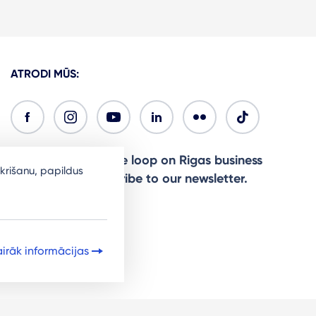
ATRODI MŪS:
Ready to stay in the loop on Rigas business
krišanu, papildus
community? Subscribe to our newsletter.
Sign Up
irāk informācijas