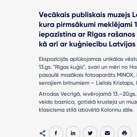
Vecākais publiskais muzejs L
kura pirmsākumi meklējami 17
iepazīstina ar Rīgas rašanos 
kā arī ar kuģniecību Latvijas 
Ekspozīcijās aplūkojamas unikālas vēstur
13.gs. "Rīgas kuģis", svari un mēri no 
pasaulē mazākais fotoaparāts MINOX, iz
senajiem brīnumiem – Lielais Kristaps, k
Atrodas Vecrīgā, ievērojamā 13.–20.gs.
veido baznīca, gotiskā krusteja un muzej
klasicisma stilā izbūvētā Kolonnu zāle.