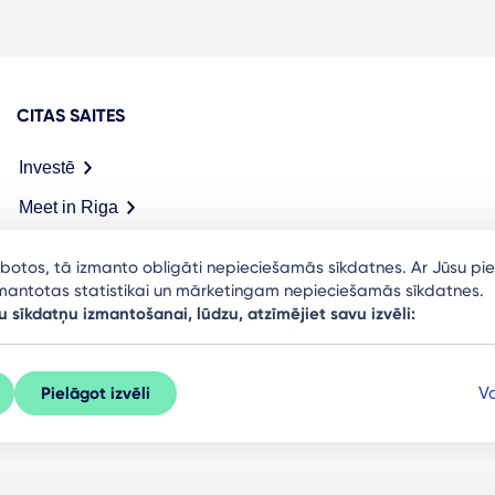
CITAS SAITES
Investē
Meet in Riga
arbotos, tā izmanto obligāti nepieciešamās sīkdatnes. Ar Jūsu pie
izmantotas statistikai un mārketingam nepieciešamās sīkdatnes.
u sīkdatņu izmantošanai, lūdzu, atzīmējiet savu izvēli:
Va
Pielāgot izvēli