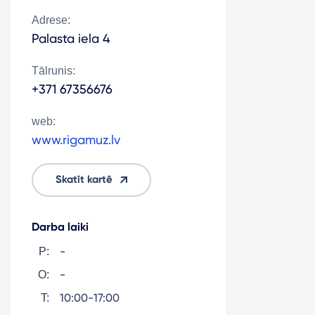
Adrese:
Palasta iela 4
Tālrunis:
+371 67356676
web:
www.rigamuz.lv
Skatīt kartē
Darba laiki
-
P:
-
O:
10:00-17:00
T: