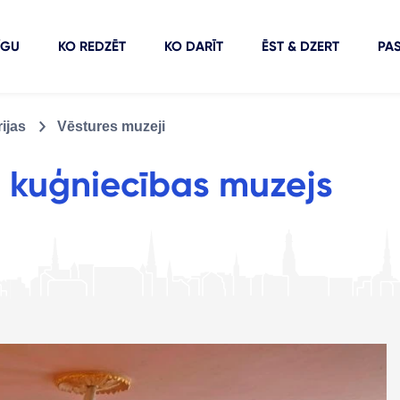
ĪGU
KO REDZĒT
KO DARĪT
ĒST & DZERT
PA
ijas
Vēstures muzeji
n kuģniecības muzejs