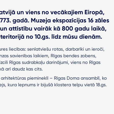
atvijā un viens no vecākajiem Eiropā,
73. gadā. Muzeja ekspozīcijas 16 zāles
un attīstību vairāk kā 800 gadu laikā,
teritorijā no 10.gs. līdz mūsu dienām.
es liecības: senlatviešu rotas, darbarīki un ieroči,
Hanzas savienības laikiem, Rīgas bendes zobens,
cili Rīgas sudrabkaļu darinājumi, viens no Rīgas
ā arī daudz kas cits.
 arhitektūras piemineklī – Rīgas Doma ansamblī, ko
s, kura lepnums ir bijušā klostera telpu vietā 18.gs.