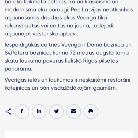
baroka laikmeta celtnes, kā arī klasicisma un
modernisma ēku paraugi. Pēc Latvijas neatkarības
atjaunošanas daudzas ēkas Vecrīgā tika
rekonstruētas vai celtas no jauna, tādejādi
atjaunojot vēsturisko apbūvi.
Iespaidīgākās celtnes Vecrīgā ir Doma baznīca un
Sv.Pētera baznīca, kur no 72 metrus augstā torņa
skatu laukuma paveras lieliskā Rīgas pilsētas
panorāma.
Vecrīgas ielās un laukumos ir neskaitāmi restorāni,
kafejnīcas un bāri visdažādākajām gaumēm.