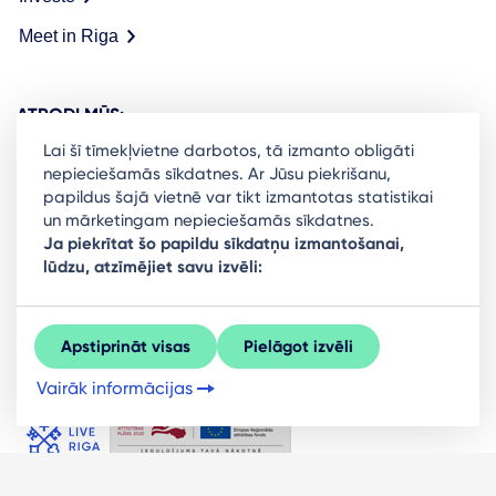
Meet in Riga
ATRODI MŪS:
Lai šī tīmekļvietne darbotos, tā izmanto obligāti
nepieciešamās sīkdatnes. Ar Jūsu piekrišanu,
papildus šajā vietnē var tikt izmantotas statistikai
un mārketingam nepieciešamās sīkdatnes.
Ready to stay in the loop on Rigas business
Ja piekrītat šo papildu sīkdatņu izmantošanai,
lūdzu, atzīmējiet savu izvēli:
community? Subscribe to our newsletter.
Sign Up
Apstiprināt visas
Pielāgot izvēli
Vairāk informācijas
© LIVE RĪGA 2026. Visas tiesības aizsargātas