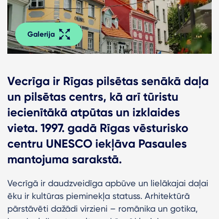
Galerija
Vecrīga ir Rīgas pilsētas senākā daļa
un pilsētas centrs, kā arī tūristu
iecienītākā atpūtas un izklaides
vieta. 1997. gadā Rīgas vēsturisko
centru UNESCO iekļāva Pasaules
mantojuma sarakstā.
Vecrīgā ir daudzveidīga apbūve un lielākajai daļai
ēku ir kultūras pieminekļa statuss. Arhitektūrā
pārstāvēti dažādi virzieni – romānika un gotika,