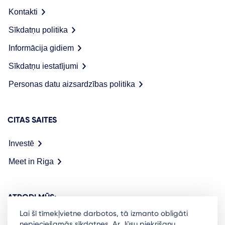
Kontakti
Sīkdatņu politika
Informācija gidiem
Sīkdatņu iestatījumi
Personas datu aizsardzības politika
CITAS SAITES
Investē
Meet in Riga
ATRODI MŪS:
Lai šī tīmekļvietne darbotos, tā izmanto obligāti
nepieciešamās sīkdatnes. Ar Jūsu piekrišanu,