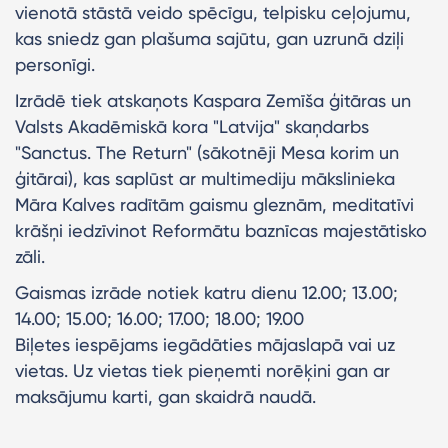
vienotā stāstā veido spēcīgu, telpisku ceļojumu,
kas sniedz gan plašuma sajūtu, gan uzrunā dziļi
personīgi.
Izrādē tiek atskaņots Kaspara Zemīša ģitāras un
Valsts Akadēmiskā kora "Latvija" skaņdarbs
"Sanctus. The Return" (sākotnēji Mesa korim un
ģitārai), kas saplūst ar multimediju mākslinieka
Māra Kalves radītām gaismu gleznām, meditatīvi
krāšņi iedzīvinot Reformātu baznīcas majestātisko
zāli.
Gaismas izrāde notiek katru dienu 12.00; 13.00;
14.00; 15.00; 16.00; 17.00; 18.00; 19.00
Biļetes iespējams iegādāties mājaslapā vai uz
vietas. Uz vietas tiek pieņemti norēķini gan ar
maksājumu karti, gan skaidrā naudā.