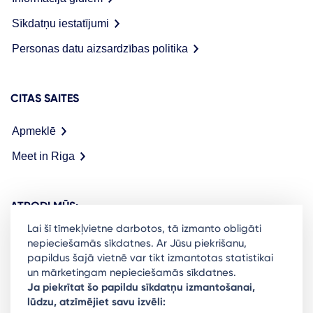
Sīkdatņu iestatījumi
Personas datu aizsardzības politika
CITAS SAITES
Apmeklē
Meet in Riga
ATRODI MŪS:
Lai šī tīmekļvietne darbotos, tā izmanto obligāti
nepieciešamās sīkdatnes. Ar Jūsu piekrišanu,
papildus šajā vietnē var tikt izmantotas statistikai
un mārketingam nepieciešamās sīkdatnes.
Ready to stay in the loop on Rigas business
Ja piekrītat šo papildu sīkdatņu izmantošanai,
lūdzu, atzīmējiet savu izvēli:
community? Subscribe to our newsletter.